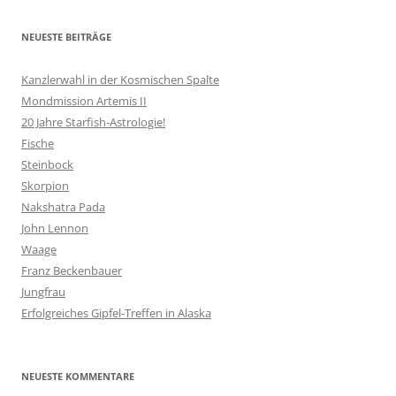
NEUESTE BEITRÄGE
Kanzlerwahl in der Kosmischen Spalte
Mondmission Artemis II
20 Jahre Starfish-Astrologie!
Fische
Steinbock
Skorpion
Nakshatra Pada
John Lennon
Waage
Franz Beckenbauer
Jungfrau
Erfolgreiches Gipfel-Treffen in Alaska
NEUESTE KOMMENTARE