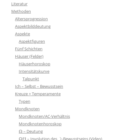
Literatur
Methoden
Altersprogression
Aspektbilddeutung
Aspekte
Aspektfiguren
Fünf Schichten
Häuser (Felder)
Häuserhoroskop
Intensitätskurve
Talpunkt
Ich – Selbst – Bewusstsein
Kreuze + Temperamente
Typen
Mondknoten
Mondknoten/AC-Verhältnis
Mondknotenhoroskop
☊ – Deutung
☊☋ – Involution des ☽-Bewusstseins (Video)