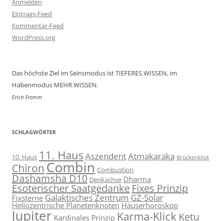
Anmelden
Eintrags-Feed
Kommentar-Feed
WordPress.org
Das höchste Ziel im Seinsmodus ist TIEFERES WISSEN, im
Habenmodus MEHR WISSEN.
Erich Fromm
SCHLAGWÖRTER
11. Haus
Aszendent
Atmakaraka
10. Haus
Brückenklick
Combin
Chiron
Combustion
Dashamsha D10
Dharma
Denkachse
Esoterischer Saatgedanke
Fixes Prinzip
Galaktisches Zentrum
GZ-Solar
Fixsterne
Heliozentrische Planetenknoten
Häuserhoroskop
Jupiter
Karma-Klick
Ketu
Kardinales Prinzip