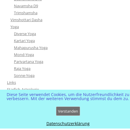
Navamsha D9
Trimshamsha
Vimshottari Dasha
Yoga
Diverse Yoga
Kartari Yoga
Mahapurusha Yoga
Mond-Yoga
Parivartana Yoga
Raja Yoga
Sonne-Yoga
Links
Starfish-Astrologie
Diese Seite verwendet Cookies, um die Nutzerfreundlichkeit zu
Starfish-Blog
verbessern. Mit der weiteren Verwendung stimmst du dem zu.
VIP & News
Verstanden
Datenschutzerklärung