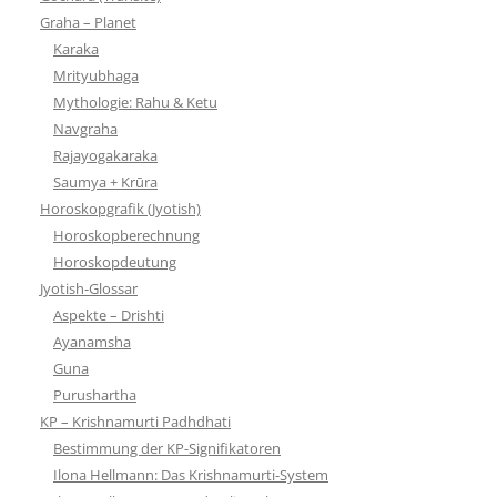
Graha – Planet
Karaka
Mrityubhaga
Mythologie: Rahu & Ketu
Navgraha
Rajayogakaraka
Saumya + Krūra
Horoskopgrafik (Jyotish)
Horoskopberechnung
Horoskopdeutung
Jyotish-Glossar
Aspekte – Drishti
Ayanamsha
Guna
Purushartha
KP – Krishnamurti Padhdhati
Bestimmung der KP-Signifikatoren
Ilona Hellmann: Das Krishnamurti-System