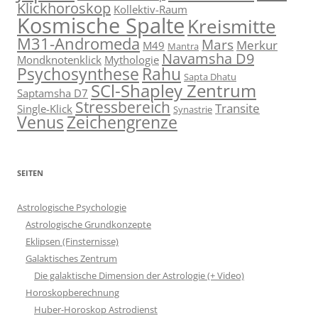
Klickhoroskop
Kollektiv-Raum
Kosmische Spalte
Kreismitte
M31-Andromeda
Mars
Merkur
M49
Mantra
Navamsha D9
Mondknotenklick
Mythologie
Psychosynthese
Rahu
Sapta Dhatu
SCl-Shapley Zentrum
Saptamsha D7
Stressbereich
Transite
Single-Klick
Synastrie
Venus
Zeichengrenze
SEITEN
Astrologische Psychologie
Astrologische Grundkonzepte
Eklipsen (Finsternisse)
Galaktisches Zentrum
Die galaktische Dimension der Astrologie (+ Video)
Horoskopberechnung
Huber-Horoskop Astrodienst