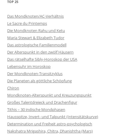
TOP 25
Das Mondknoten/AC-Verhältnis
Le Sacre du Printemps
Die Mondknoten Rahu und Ketu
Maria Stewart & Elizabeth Tudor
Das astrologische Familienmodell
Der Alterspunkt in den zwölf Häusern
Das rätselhafte Sibly-Horoskop der USA
Lebensuhr im Horoskop
Der Mondknoten-Transitzyklus
Die Planeten als göttliche Schöpfung
Chiron
Mondknoten-Alterspunkt und Kreuzungspunkt
Großes Talentdreieck und Drachenfigur
Tithis – 30 indische Mondphasen
Hausspitze, Invert- und Talpunkt (Intensitätskurve)
Determination und Freiheit astro-psychologisch
Nakshatra Mrigashira, Chitra, Dhanishtha (Mars)