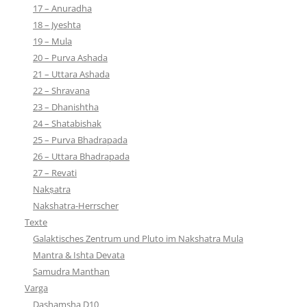
17 – Anuradha
18 – Jyeshta
19 – Mula
20 – Purva Ashada
21 – Uttara Ashada
22 – Shravana
23 – Dhanishtha
24 – Shatabishak
25 – Purva Bhadrapada
26 – Uttara Bhadrapada
27 – Revati
Nakṣatra
Nakshatra-Herrscher
Texte
Galaktisches Zentrum und Pluto im Nakshatra Mula
Mantra & Ishta Devata
Samudra Manthan
Varga
Dashamsha D10