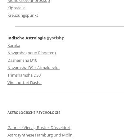
Mondknotenhoroskop
Kippstelle
Kreuzungspunkt
Indische Astrologie
(Jyotish):
Karaka
Navgraha (neun Planeten)
Dashamsha D10
Navamsha D9 + Atmakaraka
Trimshamsha D30
Vimshottari Dasha
ASTROLOGISCHE PSYCHOLOGIE
Gabriele Vierzig-Rostek Düsseldorf
Astrosynthese Hamburg und Mölln