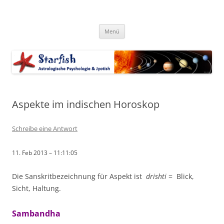
Zum
Inhalt
Starfish-Blog
springen
Astrologische Psychologie & Jyotish
Menü
Aspekte im indischen Horoskop
Schreibe eine Antwort
11. Feb 2013 – 11:11:05
Die Sanskritbezeichnung für Aspekt ist
drishti
= Blick,
Sicht, Haltung.
Sambandha