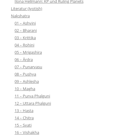
Ilona Hellmann: KP und Ruling Planets
Literatur (Jyotish)
Nakshatra
01 – Ashvini
02 – Bharani
03 – Krittika
04 – Rohini
05 – Mrigashira
06 – Ārdra
07 – Punarvasu
08 – Pushya
09 – Ashlesha
10 – Magha
11 – Purva Phalguni
12 – Uttara Phalguni
13 – Hasta
14 – Chitra
15 – Svati
16 – Vishakha