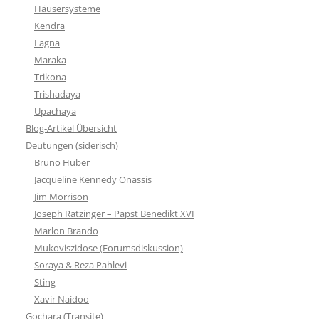
Häusersysteme
Kendra
Lagna
Maraka
Trikona
Trishadaya
Upachaya
Blog-Artikel Übersicht
Deutungen (siderisch)
Bruno Huber
Jacqueline Kennedy Onassis
Jim Morrison
Joseph Ratzinger – Papst Benedikt XVI
Marlon Brando
Mukoviszidose (Forumsdiskussion)
Soraya & Reza Pahlevi
Sting
Xavir Naidoo
Gochara (Transite)