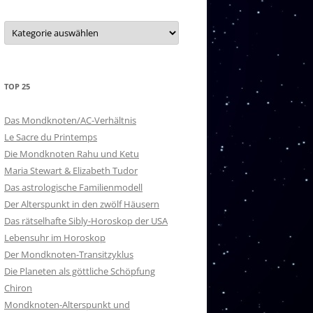
20 – PURVA ASHADA
Kategorien
21 – UTTARA ASHADA
22 – SHRAVANA
TOP 25
23 – DHANISHTHA
24 – SHATABISHAK
Das Mondknoten/AC-Verhältnis
Le Sacre du Printemps
25 – PURVA BHADRAPADA
Die Mondknoten Rahu und Ketu
Maria Stewart & Elizabeth Tudor
26 – UTTARA BHADRAPADA
Das astrologische Familienmodell
Der Alterspunkt in den zwölf Häusern
27 – REVATI
Das rätselhafte Sibly-Horoskop der USA
NAKSHATRA-HERRSCHER
Lebensuhr im Horoskop
Der Mondknoten-Transitzyklus
Die Planeten als göttliche Schöpfung
Chiron
Mondknoten-Alterspunkt und