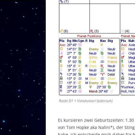
Rashi D1 + Vimshottari (siderisch)
Es kursieren zwei Geburtszeiten: 1.
von Tom Hopke aka Nalini*), der Stin
habe. Ich entscheide mich daher für N