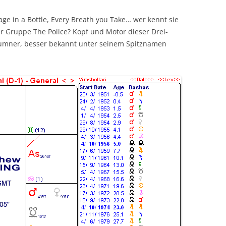
TRANSITE
DAS COMBIN-HOROSKOP
KREUZE + TEMPERAMENTE
TYPEN
ge in a Bottle, Every Breath you Take… wer kennt sie
LITE
EKLIPSEN (FINSTERNISSE)
er Gruppe The Police? Kopf und Motor dieser Drei-
MONDKNOTEN
☊ – DE
NAK
mner, besser bekannt unter seinem Spitznamen
HOROSKOPBERECHNUNG
HUBER-HOROSKOP ASTRODIENST
PLANETEN + ZEICHEN
MONDKN
PLANET
TEX
LITERATUR
☊☋ – I
TIERKRE
VAR
BEWUSST
VIM
MONDK
YOG