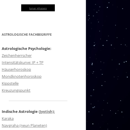
lunar phases
ASTROLOGISCHE FACHBEGRIFFE
Astrologische Psychologie:
Zeichenherrscher
Intensitätskurve: IP + TP
Häuserhoroskop
Mondknotenhoroskop
Kippstelle
Kreuzungspunkt
Indische Astrologie
(Jyotish):
Karaka
Navgraha (neun Planeten)