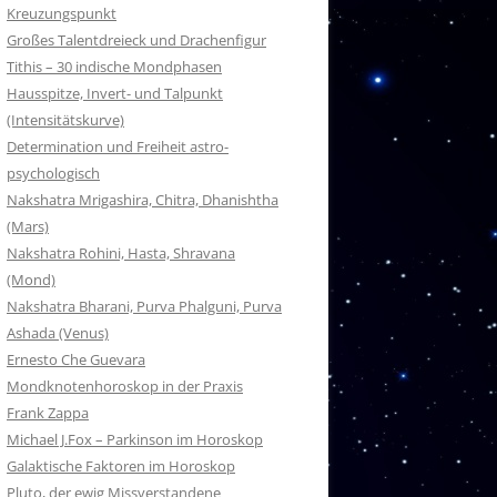
Kreuzungspunkt
Großes Talentdreieck und Drachenfigur
Tithis – 30 indische Mondphasen
Hausspitze, Invert- und Talpunkt
(Intensitätskurve)
Determination und Freiheit astro-
psychologisch
Nakshatra Mrigashira, Chitra, Dhanishtha
(Mars)
Nakshatra Rohini, Hasta, Shravana
(Mond)
Nakshatra Bharani, Purva Phalguni, Purva
Ashada (Venus)
Ernesto Che Guevara
Mondknotenhoroskop in der Praxis
Frank Zappa
Michael J.Fox – Parkinson im Horoskop
Galaktische Faktoren im Horoskop
Pluto, der ewig Missverstandene