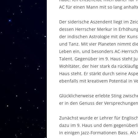
AC für einen Mann mit so lang anhal
Der siderische Aszendent liegt im Z
dessen Herrscher Merkur in Erhöhung. 
der indischen Astrologie mit der Kun
und Tanz. Mit vier Planeten nimmt di
Leben ein, und besonders AC-Herrsch
Talent. Gegenüber im 9. Haus steht Jup
Wohltäter, der hier stark da rückläuf
Haus steht. Er stärkt durch seine Asp
ebenfalls mit kreativem Potential in V
Glücklicherweise erlebte Sting zwisc
er in den Genuss der Versprechungen 
Zunächst wurde er Lehrer für Englisch
dazu im 9. Haus und dem gegenüberli
in einigen Jazz-Formationen Bass. Al