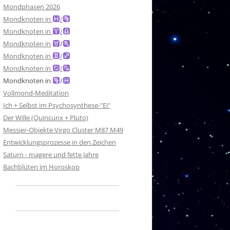
Mondphasen 2026
Mondknoten in
/
Mondknoten in
/
Mondknoten in
/
Mondknoten in
/
Mondknoten in
/
Mondknoten in
/
Vollmond-Meditation
Ich + Selbst im Psychosynthese-"Ei"
Der Wille (Quincunx + Pluto)
Messier-Objekte Virgo Cluster M87 M49
Entwicklungsprozesse in den Zeichen
Saturn - magere und fette Jahre
Bachblüten im Horoskop