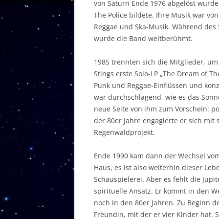
von Saturn Ende 1976 abgelöst wurde,
The Police bildete. Ihre Musik war vo
Reggae und Ska-Musik. Während des 
wurde die Band weltberühmt.
1985 trennten sich die Mitglieder, um
Stings erste Solo-LP „The Dream of Th
Punk und Reggae-Einflüssen und konze
war durchschlagend, wie es das Sonne
neue Seite von ihm zum Vorschein: po
der 80er Jahre engagierte er sich mit
Regenwaldprojekt.
Ende 1990 kam dann der Wechsel vom 
Haus, es ist also weiterhin dieser Le
Schauspielerei. Aber es fehlt die Jup
spirituelle Ansatz. Er kommt in den W
noch in den 80er Jahren. Zu Beginn de
Freundin, mit der er vier Kinder hat. 