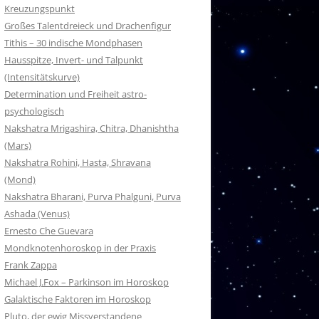
Kreuzungspunkt
Großes Talentdreieck und Drachenfigur
Tithis – 30 indische Mondphasen
Hausspitze, Invert- und Talpunkt
(Intensitätskurve)
Determination und Freiheit astro-
psychologisch
Nakshatra Mrigashira, Chitra, Dhanishtha
(Mars)
Nakshatra Rohini, Hasta, Shravana
(Mond)
Nakshatra Bharani, Purva Phalguni, Purva
Ashada (Venus)
Ernesto Che Guevara
Mondknotenhoroskop in der Praxis
Frank Zappa
Michael J.Fox – Parkinson im Horoskop
Galaktische Faktoren im Horoskop
Pluto, der ewig Missverstandene