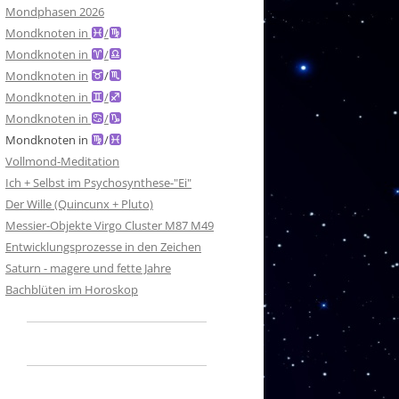
Mondphasen 2026
Mondknoten in
/
Mondknoten in
/
Mondknoten in
/
Mondknoten in
/
Mondknoten in
/
Mondknoten in
/
Vollmond-Meditation
Ich + Selbst im Psychosynthese-"Ei"
Der Wille (Quincunx + Pluto)
Messier-Objekte Virgo Cluster M87 M49
Entwicklungsprozesse in den Zeichen
Saturn - magere und fette Jahre
Bachblüten im Horoskop