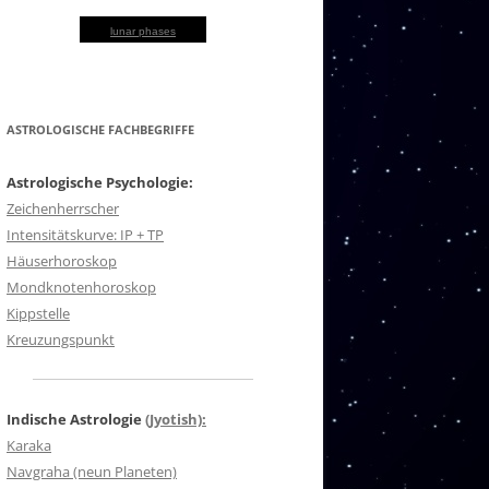
lunar phases
ASTROLOGISCHE FACHBEGRIFFE
Astrologische Psychologie:
Zeichenherrscher
Intensitätskurve: IP + TP
Häuserhoroskop
Mondknotenhoroskop
Kippstelle
Kreuzungspunkt
Indische Astrologie
(Jyotish):
Karaka
Navgraha (neun Planeten)