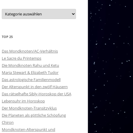
20 – PURVA ASHADA
Kategorien
21 – UTTARA ASHADA
22 – SHRAVANA
TOP 25
23 – DHANISHTHA
24 – SHATABISHAK
Das Mondknoten/AC-Verhältnis
Le Sacre du Printemps
25 – PURVA BHADRAPADA
Die Mondknoten Rahu und Ketu
Maria Stewart & Elizabeth Tudor
26 – UTTARA BHADRAPADA
Das astrologische Familienmodell
Der Alterspunkt in den zwölf Häusern
27 – REVATI
Das rätselhafte Sibly-Horoskop der USA
NAKSHATRA-HERRSCHER
Lebensuhr im Horoskop
Der Mondknoten-Transitzyklus
Die Planeten als göttliche Schöpfung
Chiron
Mondknoten-Alterspunkt und