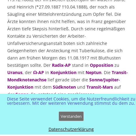
und Heinrich (*27.09.1887 †10.04.1888), der noch als
Säugling einer Mittelohrentzündung zum Opfer fiel. Die
Ärzte konnten ihnen nicht helfen, was in Franz gegenüber
Ärzten tiefe Skepsis hinterließ. Durch seine regelmäßigen
Kontakte zu Versicherten der Arbeiter-
Unfallversicherungsanstalt boten sich zahlreiche
Gelegenheiten der Ansteckung mit Tuberkulose, die sich
dann am frühen Morgen des 11.08.1917 mit Bluthusten
bestätigen sollte. Der
Radix-AP
stand in
Opposition
zu
Uranus
, der
☊-AP
in
Konjunktion
mit
Neptun
. Die
Transit-
Mondknotenachse
lief gerade über die
Sonne/Jupiter-
Konjunktion
mit dem
Südknoten
und
Transit-Mars
auf
der
Sonne
. Es entstand eine geschlossene
Diese Seite verwendet Cookies, um die Nutzerfreundlichkeit zu
Briefumschlagfigur
, die dem geistigen Entwicklungsthema
verbessern. Mit der weiteren Verwendung stimmst du dem zu.
der Knotenachse eine neue Richtung zu geben schien. Dies
bestätigt auch das
Solar
für den 34. Geburtstag mit dem
Verstanden
absteigenden Mondknoten
in exakter
Konjunktion
zur
Datenschutzerklärung
Sonne
. Der vorgeschobene
Solar-AC
erreichte am 11.