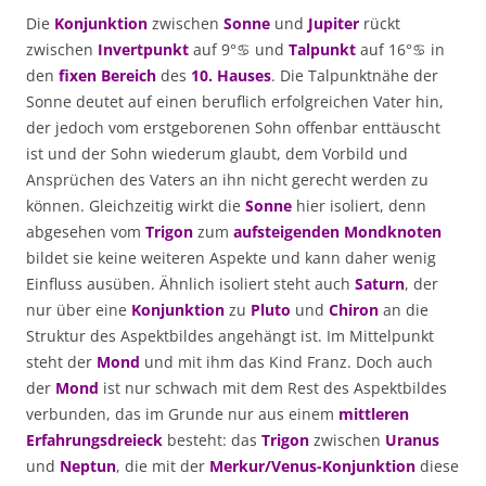
Die
Konjunktion
zwischen
Sonne
und
Jupiter
rückt
zwischen
Invertpunkt
auf 9°♋ und
Talpunkt
auf 16°♋ in
den
fixen Bereich
des
10. Hauses
. Die Talpunktnähe der
Sonne deutet auf einen beruflich erfolgreichen Vater hin,
der jedoch vom erstgeborenen Sohn offenbar enttäuscht
ist und der Sohn wiederum glaubt, dem Vorbild und
Ansprüchen des Vaters an ihn nicht gerecht werden zu
können. Gleichzeitig wirkt die
Sonne
hier isoliert, denn
abgesehen vom
Trigon
zum
aufsteigenden Mondknoten
bildet sie keine weiteren Aspekte und kann daher wenig
Einfluss ausüben. Ähnlich isoliert steht auch
Saturn
, der
nur über eine
Konjunktion
zu
Pluto
und
Chiron
an die
Struktur des Aspektbildes angehängt ist. Im Mittelpunkt
steht der
Mond
und mit ihm das Kind Franz. Doch auch
der
Mond
ist nur schwach mit dem Rest des Aspektbildes
verbunden, das im Grunde nur aus einem
mittleren
Erfahrungsdreieck
besteht: das
Trigon
zwischen
Uranus
und
Neptun
, die mit der
Merkur/Venus-Konjunktion
diese