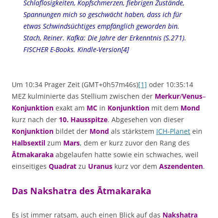
Schlaflosigkeiten, Kopfschmerzen, fiebrigen Zustände,
Spannungen mich so geschwächt haben, dass ich für
etwas Schwindsüchtiges empfänglich geworden bin.
Stach, Reiner. Kafka: Die Jahre der Erkenntnis (S.271).
FISCHER E-Books. Kindle-Version[4]
Um 10:34 Prager Zeit (GMT+0h57m46s)
[1]
oder 10:35:14
MEZ kulminierte das Stellium zwischen der
Merkur
/
Venus
–
Konjunktion
exakt am
MC
in
Konjunktion
mit dem
Mond
kurz nach der
10. Hausspitze
. Abgesehen von dieser
Konjunktion
bildet der
Mond
als stärkstem
ICH-Planet
ein
Halbsextil
zum
Mars
, dem er kurz zuvor den Rang des
Ātmakaraka
abgelaufen hatte sowie ein schwaches, weil
einseitiges
Quadrat
zu
Uranus
kurz vor dem
Aszendenten
.
Das Nakshatra des Ātmakaraka
Es ist immer ratsam, auch einen Blick auf das
Nakshatra