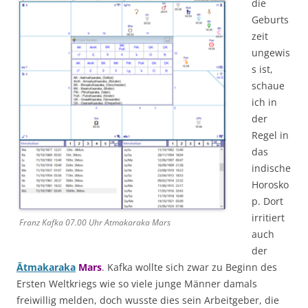
die
Geburts
zeit
ungewis
s ist,
schaue
ich in
der
Regel in
das
indische
Horosko
p. Dort
irritiert
Franz Kafka 07.00 Uhr Atmakaraka Mars
auch
der
Ātmakaraka
Mars
. Kafka wollte sich zwar zu Beginn des
Ersten Weltkriegs wie so viele junge Männer damals
freiwillig melden, doch wusste dies sein Arbeitgeber, die