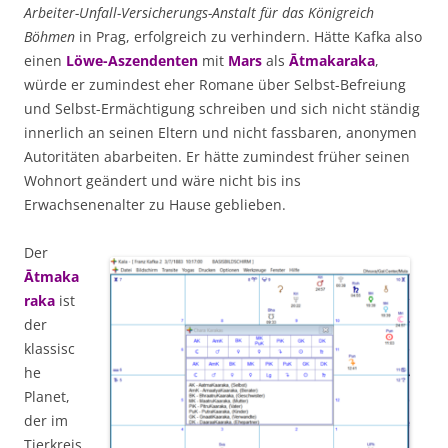
Arbeiter-Unfall-Versicherungs-Anstalt für das Königreich
Böhmen
in Prag, erfolgreich zu verhindern. Hätte Kafka also
einen
Löwe-Aszendenten
mit
Mars
als
Ātmakaraka
,
würde er zumindest eher Romane über Selbst-Befreiung
und Selbst-Ermächtigung schreiben und sich nicht ständig
innerlich an seinen Eltern und nicht fassbaren, anonymen
Autoritäten abarbeiten. Er hätte zumindest früher seinen
Wohnort geändert und wäre nicht bis ins
Erwachsenenalter zu Hause geblieben.
Der
Ātmaka
raka
ist
der
klassisc
he
Planet,
der im
Tierkreis