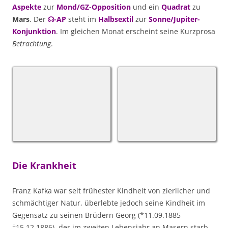
Aspekte
zur
Mond/GZ-Opposition
und ein
Quadrat
zu
Mars
. Der
☊-AP
steht im
Halbsextil
zur
Sonne/Jupiter-
Konjunktion
. Im gleichen Monat erscheint seine Kurzprosa
Betrachtung
.
Die Krankheit
Franz Kafka war seit frühester Kindheit von zierlicher und
schmächtiger Natur, überlebte jedoch seine Kindheit im
Gegensatz zu seinen Brüdern Georg (*11.09.1885
†15.12.1886), der im zweiten Lebensjahr an Masern starb,