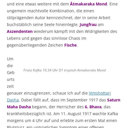
und eine etwas weitere mit dem
Ātmakaraka
Mond
. Eine
ungemein machtvolle Kombination, die einen
stilprägenden Autor kennzeichnet, der in seine Arbeit
buchstäblich seine Seele hineinlegte.
Jungfrau
am
Aszendenten
wiederum kämpft mit den Widrigkeiten des
Lebens und gegen das sinnlose Chaos im
gegenüberliegenden Zeichen
Fische
.
Um
die
Franz Kafka 10.34 Uhr D1 tropisch Atmakaraka Mond
Geb
urts
zeit
genauer einzugrenzen, schaue ich auf die
Vimshottari
Dasha
. Dabei fällt auf, dass im September 1917 das
Saturn
Maha Dasha
begann, der Herrscher des
6. Bhava
, das
krankheitsbezüglich ist. Am 11. August 1917 wachte Kafka
morgens um 4 Uhr auf und erlebte zum ersten Mal einen
Blutsturz, ein untrügliches Symptom einer offenen