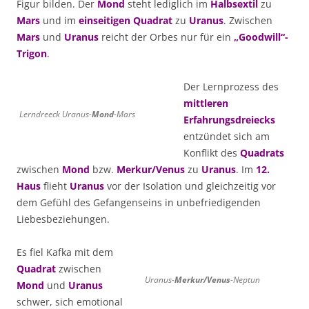
Figur bilden. Der
Mond
steht lediglich im
Halbsextil
zu
Mars
und im
einseitigen Quadrat
zu
Uranus
. Zwischen
Mars
und
Uranus
reicht der Orbes nur für ein
„Goodwill“-
Trigon
.
Der Lernprozess des
mittleren
Lerndreeck Uranus-
Mond
-Mars
Erfahrungsdreiecks
entzündet sich am
Konflikt des
Quadrats
zwischen
Mond
bzw.
Merkur/Venus
zu
Uranus
. Im
12.
Haus
flieht
Uranus
vor der Isolation und gleichzeitig vor
dem Gefühl des Gefangenseins in unbefriedigenden
Liebesbeziehungen.
Es fiel Kafka mit dem
Quadrat
zwischen
Uranus-
Merkur/Venus
-Neptun
Mond
und
Uranus
schwer, sich emotional