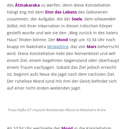
des
Ātmakaraka
zu werfen, denn diese Konstellation
hängt eng mit dem
Sinn des Lebens
des Geborenen
zusammen, der Aufgabe, die der
Seele
, dem
schauenden
Selbst,
mit ihrer Inkarnation in diesen irdischen Körper
gestellt wurde und wie sie den „Weg zurück in des Vaters
Haus“ finden könnte. Der
Mond
liegt um 10.34 Uhr noch
knapp im Nakshatra
Mrigashira
, das von
Mars
beherrscht
wird. Diese Konstellation liebt den Nervenkitzel und will
einem Ziel, einem begehrten Gegenstand oder überhaupt
einem Traum nachjagen. Sobald das Ziel jedoch erreicht
ist, beginnt aufs Neue die Jagd nach dem nächsten Ziel.
Der ruhelose Mond (und mit ihm der Geist) befindet sich
auf einer nicht enden wollenden Jagd.
Franz Kafka D1 tropisch Atmakaraka Mond im Nakshatra Ardra
Ab 10:54 Uhr wechselte der
Mond
in die Konstellation