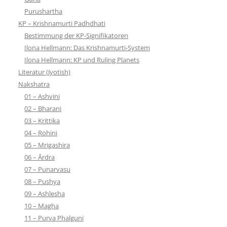
Purushartha
KP – Krishnamurti Padhdhati
Bestimmung der KP-Signifikatoren
Ilona Hellmann: Das Krishnamurti-System
Ilona Hellmann: KP und Ruling Planets
Literatur (Jyotish)
Nakshatra
01 – Ashvini
02 – Bharani
03 – Krittika
04 – Rohini
05 – Mrigashira
06 – Ārdra
07 – Punarvasu
08 – Pushya
09 – Ashlesha
10 – Magha
11 – Purva Phalguni