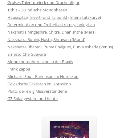
Großes Talentdreieck und Drachenfigur
Tithis – 30 indische Mondphasen
Hausspitze, Invert- und Talpunkt (Intensitätskurve)
Determination und Freiheit astro-psychologisch
Nakshatra Mrigashira, Chitra, Dhanishtha (Mars)
Nakshatra Rohini, Hasta, Shravana (Mond)
Nakshatra Bharani, Purva Phalguni, Purva Ashada (Venus)
Ernesto Che Guevara
Mondknotenhoroskop in der Praxis
Frank Zappa
Michael J.Fox – Parkinson im Horoskop
Galaktische Faktoren im Horoskop
Pluto, der ewig Missverstandene
GZ-Solar gestern und heute