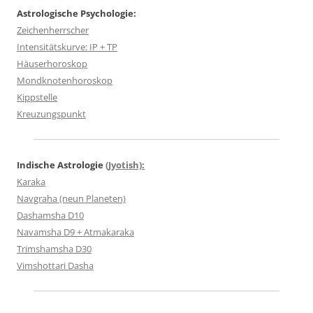
Astrologische Psychologie:
Zeichenherrscher
Intensitätskurve: IP + TP
Häuserhoroskop
Mondknotenhoroskop
Kippstelle
Kreuzungspunkt
Indische Astrologie
(Jyotish):
Karaka
Navgraha (neun Planeten)
Dashamsha D10
Navamsha D9 + Atmakaraka
Trimshamsha D30
Vimshottari Dasha