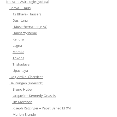
Indische Astrologie (jyotiṣa)
Bhava – Haus
12 Bhava (Häuser)
Dushtana
Häuserherrscher je AC
Häusersysteme
Kendra
Lagna
Maraka
Trikona
Trishadaya
Upachaya
Blog-Artikel Übersicht
Deutungen (siderisch)
Bruno Huber
Jacqueline Kennedy Onassis
Jim Morrison
Joseph Ratzinger – Papst Benedikt XVI
Marlon Brando