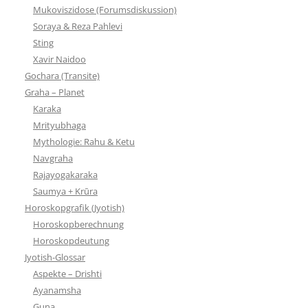
Mukoviszidose (Forumsdiskussion)
Soraya & Reza Pahlevi
Sting
Xavir Naidoo
Gochara (Transite)
Graha – Planet
Karaka
Mrityubhaga
Mythologie: Rahu & Ketu
Navgraha
Rajayogakaraka
Saumya + Krūra
Horoskopgrafik (Jyotish)
Horoskopberechnung
Horoskopdeutung
Jyotish-Glossar
Aspekte – Drishti
Ayanamsha
Guna