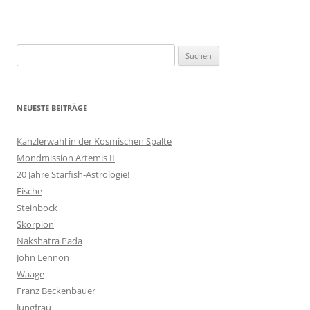
Suchen
nach:
NEUESTE BEITRÄGE
Kanzlerwahl in der Kosmischen Spalte
Mondmission Artemis II
20 Jahre Starfish-Astrologie!
Fische
Steinbock
Skorpion
Nakshatra Pada
John Lennon
Waage
Franz Beckenbauer
Jungfrau