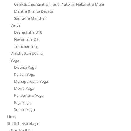
Galaktisches Zentrum und Pluto im Nakshatra Mula
Mantra & Ishta Devata
Samudra Manthan
Varga
Dashamsha D10
Navamsha D9
Trimshamsha
Vimshottari Dasha
Yoga
Diverse Yoga
Kartari Yoga
Mahapurusha Yoga
Mond-Yoga
Parivartana Yoga
Raja Yoga
Sonne-Yoga
Links
Starfish-Astrologie
Starfish-Blog