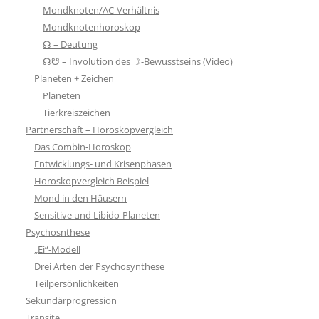
Mondknoten/AC-Verhältnis
Mondknotenhoroskop
☊ – Deutung
☊☋ – Involution des ☽-Bewusstseins (Video)
Planeten + Zeichen
Planeten
Tierkreiszeichen
Partnerschaft – Horoskopvergleich
Das Combin-Horoskop
Entwicklungs- und Krisenphasen
Horoskopvergleich Beispiel
Mond in den Häusern
Sensitive und Libido-Planeten
Psychosnthese
„Ei“-Modell
Drei Arten der Psychosynthese
Teilpersönlichkeiten
Sekundärprogression
Transite