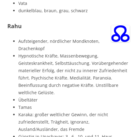
Vata
dunkelblau, braun, grau, schwarz
Rahu
Aufsteigender, nördlicher Mondknoten,
Drachenkopf
Hypnotische Kräfte, Massenbewegung,
Geisteskrankheit, Selbsttäuschung. Vorübergehender
materieller Erfolg, der nicht zu innerer Zufriedenheit
führt. Psychische Kräfte. Medialität. Paranoia.
Beeinflussung durch negative Kräfte. Unstillbare
weltliche Gelüste.
Übeltäter
Tamas
Karaka: großer weltlicher Gewinn, der nicht
zufriedenstellt, Trägheit, Ignoranz,
Ausland/Ausländer, das Fremde
Günstig in Upachayas: 3., 6., 10. und 11. Haus