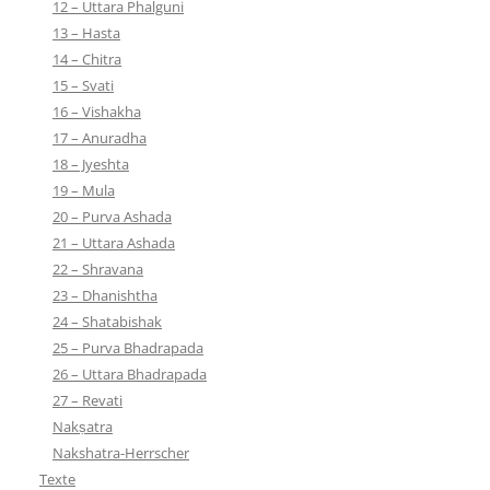
12 – Uttara Phalguni
13 – Hasta
14 – Chitra
15 – Svati
16 – Vishakha
17 – Anuradha
18 – Jyeshta
19 – Mula
20 – Purva Ashada
21 – Uttara Ashada
22 – Shravana
23 – Dhanishtha
24 – Shatabishak
25 – Purva Bhadrapada
26 – Uttara Bhadrapada
27 – Revati
Nakṣatra
Nakshatra-Herrscher
Texte