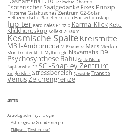
Dashamsha D10
Dharma
Denkachse
Esoterischer Saatgedanke
Fixes Prinzip
Galaktisches Zentrum
GZ-Solar
Fixsterne
Heliozentrische Planetenknoten
Häuserhoroskop
Jupiter
Karma-Klick
Ketu
Kardinales Prinzip
Klickhoroskop
Kollektiv-Raum
Kosmische Spalte
Kreismitte
M31-Andromeda
Mars
Merkur
M49
Mantra
Navamsha D9
Mondknotenklick
Mythologie
Psychosynthese
Rahu
Sapta Dhatu
SCl-Shapley Zentrum
Saptamsha D7
Stressbereich
Transite
Single-Klick
Synastrie
Venus
Zeichengrenze
SEITEN
Astrologische Psychologie
Astrologische Grundkonzepte
Eklipsen (Finsternisse)