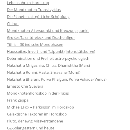
Lebensuhr im Horoskop
Der Mondknoten-Transitzyklus
Die Planeten als göttliche Schöpfung
Chiron
Mondknoten-Alterspunkt und Kreuzungspunkt
Großes Talentdreieck und Drachenfigur
Tithis – 30 indische Mondphasen
Hausspitze, Invert- und Talpunkt (Intensitätskurve)
Determination und Freiheit astro-psychologisch
Nakshatra Mrigashira, Chitra, Dhanishtha (Mars)
Nakshatra Rohini, Hasta, Shravana (Mond)
Nakshatra Bharani, Purva Phalguni, Purva Ashada (Venus)
Ernesto Che Guevara
Mondknotenhoroskop in der Praxis
Frank Zappa
Michael J.Fox – Parkinson im Horoskop
Galaktische Faktoren im Horoskop
Pluto, der ewig Missverstandene
GZ-Solar gestern und heute