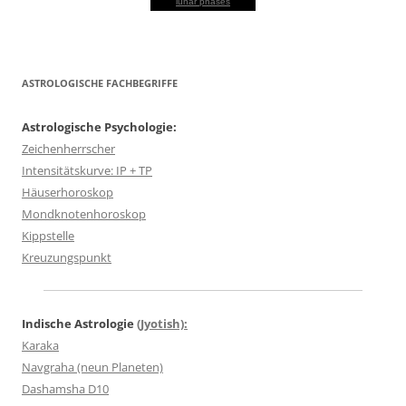
lunar phases
ASTROLOGISCHE FACHBEGRIFFE
Astrologische Psychologie:
Zeichenherrscher
Intensitätskurve: IP + TP
Häuserhoroskop
Mondknotenhoroskop
Kippstelle
Kreuzungspunkt
Indische Astrologie
(Jyotish):
Karaka
Navgraha (neun Planeten)
Dashamsha D10