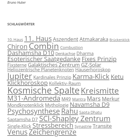
Bruno Huber
SCHLAGWÖRTER
11. Haus
Aszendent
Atmakaraka
10. Haus
Brückenklick
Combin
Chiron
Combustion
Dashamsha D10
Dharma
Denkachse
Esoterischer Saatgedanke
Fixes Prinzip
Galaktisches Zentrum
GZ-Solar
Fixsterne
Heliozentrische Planetenknoten
Häuserhoroskop
Jupiter
Karma-Klick
Ketu
Kardinales Prinzip
Klickhoroskop
Kollektiv-Raum
Kosmische Spalte
Kreismitte
M31-Andromeda
Mars
Merkur
M49
Mantra
Navamsha D9
Mondknotenklick
Mythologie
Psychosynthese
Rahu
Sapta Dhatu
SCl-Shapley Zentrum
Saptamsha D7
Stressbereich
Transite
Single-Klick
Synastrie
Venus
Zeichengrenze