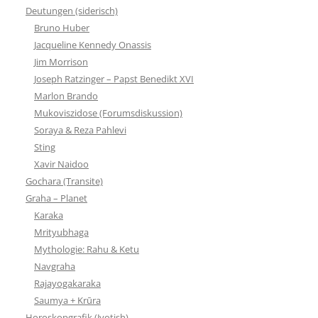
Deutungen (siderisch)
Bruno Huber
Jacqueline Kennedy Onassis
Jim Morrison
Joseph Ratzinger – Papst Benedikt XVI
Marlon Brando
Mukoviszidose (Forumsdiskussion)
Soraya & Reza Pahlevi
Sting
Xavir Naidoo
Gochara (Transite)
Graha – Planet
Karaka
Mrityubhaga
Mythologie: Rahu & Ketu
Navgraha
Rajayogakaraka
Saumya + Krūra
Horoskopgrafik (Jyotish)