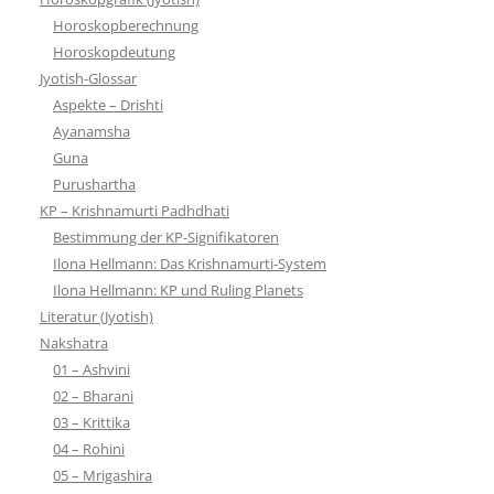
Horoskopberechnung
Horoskopdeutung
Jyotish-Glossar
Aspekte – Drishti
Ayanamsha
Guna
Purushartha
KP – Krishnamurti Padhdhati
Bestimmung der KP-Signifikatoren
Ilona Hellmann: Das Krishnamurti-System
Ilona Hellmann: KP und Ruling Planets
Literatur (Jyotish)
Nakshatra
01 – Ashvini
02 – Bharani
03 – Krittika
04 – Rohini
05 – Mrigashira