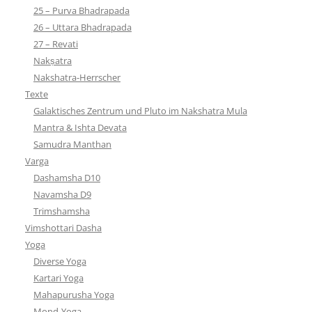
25 – Purva Bhadrapada
26 – Uttara Bhadrapada
27 – Revati
Nakṣatra
Nakshatra-Herrscher
Texte
Galaktisches Zentrum und Pluto im Nakshatra Mula
Mantra & Ishta Devata
Samudra Manthan
Varga
Dashamsha D10
Navamsha D9
Trimshamsha
Vimshottari Dasha
Yoga
Diverse Yoga
Kartari Yoga
Mahapurusha Yoga
Mond-Yoga