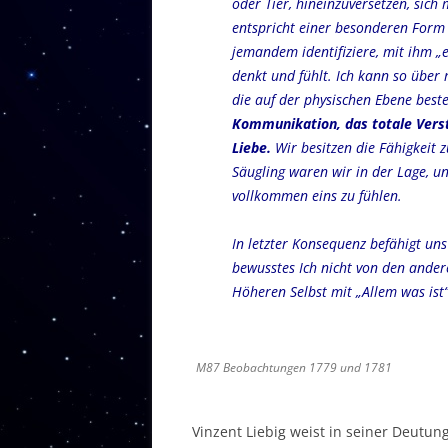
oder Tier, hineinzuversetzen, sich 
entspricht einer besonderen For
jemandem identifiziere, mit ihm „
denkt und fühlt. Ich kann so üb
die auf der physischen Ebene best
Kommunikation, das totale Verst
Liebe.
Wir besitzen die Fähigkeit z
Säugling waren wir in der Lage, u
vollkommen eins zu fühlen.
In letzter Konsequenz befähigt uns
bewusstes Ich nicht von den andere
Höheren Selbst mit „Allem was ist
M87 Beobachtungen 1779 und 1781
Vinzent Liebig weist in seiner Deutu