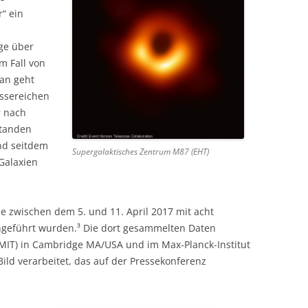
“ ein
ge über
m Fall von
Man geht
ssereichen
r nach
standen
nd seitdem
Supergalaktisches Zentrum M87 (EHT)
Galaxien
e zwischen dem 5. und 11. April 2017 mit acht
geführt wurden.³ Die dort gesammelten Daten
IT) in Cambridge MA/USA und im Max-Planck-Institut
ild verarbeitet, das auf der Pressekonferenz