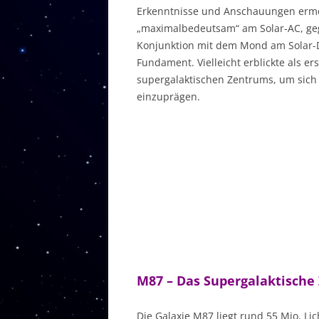
Erkenntnisse und Anschauungen ermö
„maximalbedeutsam“ am Solar-AC, geg
Konjunktion mit dem Mond am Solar-DC
Fundament. Vielleicht erblickte als er
supergalaktischen Zentrums, um sich 
einzuprägen.
M87 – Das Supergalaktische
Die Galaxie M87 liegt rund 55 Mio. Li