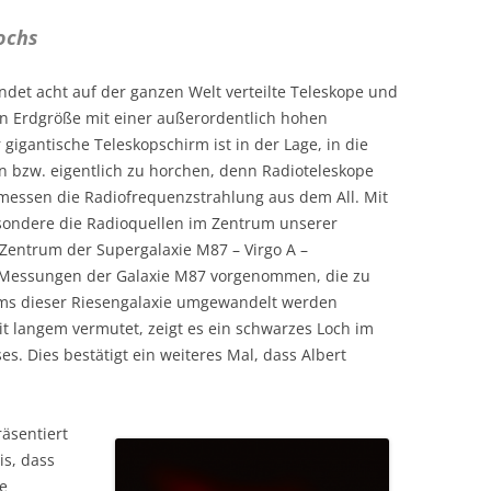
TRANSITE
DAS COMBIN-HOROSKOP
KREUZE + TEMPERAMENTE
TYPEN
ochs
LITE
EKLIPSEN (FINSTERNISSE)
MONDKNOTEN
☊ – DE
ndet acht auf der ganzen Welt verteilte Teleskope und
NAK
HOROSKOPBERECHNUNG
HUBER-HOROSKOP ASTRODIENST
p in Erdgröße mit einer außerordentlich hohen
PLANETEN + ZEICHEN
MONDKN
PLANET
TEX
gigantische Teleskopschirm ist in der Lage, in die
LITERATUR
☊☋ – I
TIERKRE
en bzw. eigentlich zu horchen, denn Radioteleskope
VAR
BEWUSST
messen die Radiofrequenzstrahlung aus dem All. Mit
sondere die Radioquellen im Zentrum unserer
VIM
MONDK
 Zentrum der Supergalaxie M87 – Virgo A –
YOG
Messungen der Galaxie M87 vorgenommen, die zu
ums dieser Riesengalaxie umgewandelt werden
it langem vermutet, zeigt es ein schwarzes Loch im
s. Dies bestätigt ein weiteres Mal, dass Albert
räsentiert
is, dass
e