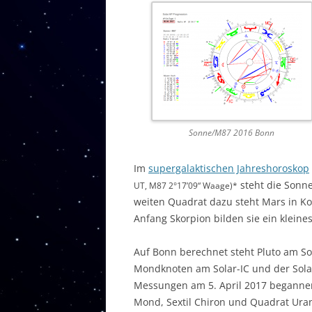
Sonne/M87 2016 Bonn
Im
supergalaktischen Jahreshoroskop
steht die Sonne
UT, M87 2°17’09“ Waage)*
weiten Quadrat dazu steht Mars in K
Anfang Skorpion bilden sie ein kleine
Auf Bonn berechnet steht Pluto am So
Mondknoten am Solar-IC und der Sola
Messungen am 5. April 2017 begannen
Mond, Sextil Chiron und Quadrat Uranu