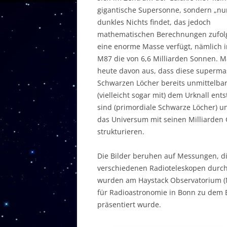
gigantische Supersonne, sondern „nur
dunkles Nichts findet, das jedoch
mathematischen Berechnungen zufol
eine enorme Masse verfügt, nämlich i
M87 die von 6,6 Milliarden Sonnen. 
heute davon aus, dass diese superma
Schwarzen Löcher bereits unmittelba
(vielleicht sogar mit) dem Urknall ent
sind (primordiale Schwarze Löcher) u
das Universum mit seinen Milliarden 
strukturieren.
Die Bilder beruhen auf Messungen, di
verschiedenen Radioteleskopen durch
wurden am Haystack Observatorium (M
für Radioastronomie in Bonn zu dem B
präsentiert wurde.