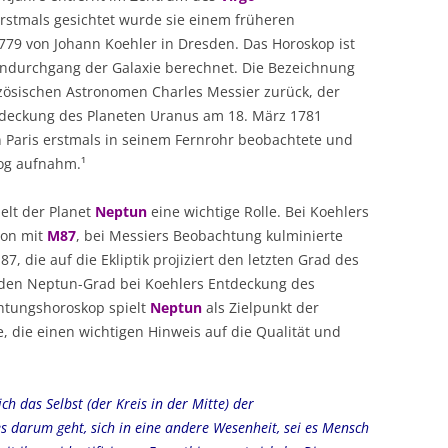
Erstmals gesichtet wurde sie einem früheren
1779 von Johann Koehler in Dresden. Das Horoskop ist
andurchgang der Galaxie berechnet. Die Bezeichnung
nzösischen Astronomen Charles Messier zurück, der
tdeckung des Planeten Uranus am 18. März 1781
Paris erstmals in seinem Fernrohr beobachtete und
og aufnahm.¹
elt der Planet
Neptun
eine wichtige Rolle. Bei Koehlers
ion mit
M87
, bei Messiers Beobachtung kulminierte
, die auf die Ekliptik projiziert den letzten Grad des
 den Neptun-Grad bei Koehlers Entdeckung des
chtungshoroskop spielt
Neptun
als Zielpunkt der
, die einen wichtigen Hinweis auf die Qualität und
ch das Selbst (der Kreis in der Mitte) der
s darum geht, sich in eine andere Wesenheit, sei es Mensch