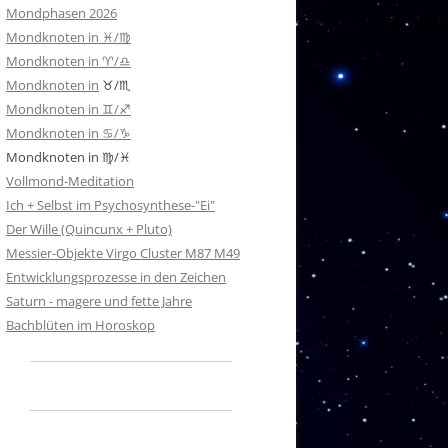
Mondphasen 2026
Mondknoten in ♓/♍
Mondknoten in ♈/♎
Mondknoten in
♉/♏
Mondknoten in ♊/♐
Mondknoten in ♋/♑
Mondknoten in ♍/♓
Vollmond-Meditation
Ich + Selbst im Psychosynthese-"Ei"
Der Wille (Quincunx + Pluto)
Messier-Objekte Virgo Cluster M87 M49
Entwicklungsprozesse in den Zeichen
Saturn - magere und fette Jahre
Bachblüten im Horoskop