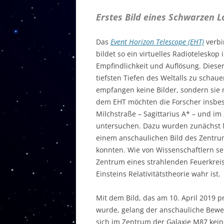
Erstes Bild eines Schwarzen L
Das
Event Horizon Telescope (EHT)
verbi
bildet so ein virtuelles Radiotelesko
Empfindlichkeit und Auflösung. Dieser 
tiefsten Tiefen des Weltalls zu schau
empfangen keine Bilder, sondern sie 
dem EHT möchten die Forscher insbe
Milchstraße – Sagittarius A* – und im
untersuchen. Dazu wurden zunächst 
einem anschaulichen Bild des Zentr
konnten. Wie von Wissenschaftlern se
Zentrum eines strahlenden Feuerkreise
Einsteins Relativitätstheorie wahr ist.
Mit dem Bild, das am 10. April 2019 p
wurde, gelang der anschauliche Bewe
sich im Zentrum der Galaxie M87 kein