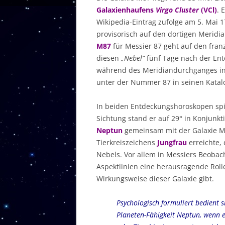
Galaxienhaufens
Virgo Cluster
(VCl)
. 
Wikipedia-Eintrag zufolge am 5. Mai 
provisorisch auf den dortigen Meridi
M87
für Messier 87 geht auf den fra
diesen
„Nebel”
fünf Tage nach der En
während des Meridiandurchganges in 
unter der Nummer 87 in seinen Katal
In beiden Entdeckungshoroskopen spi
Sichtung stand er auf 29° in Konjunkt
Neptun
gemeinsam mit der Galaxie M87
Tierkreiszeichens
Jungfrau
erreichte,
Nebels. Vor allem in Messiers Beoba
Aspektlinien eine herausragende Rolle
Wirkungsweise dieser Galaxie gibt.
Psychologisch formuliert bedient si
Planeten-Fähigkeit Neptun, wenn e