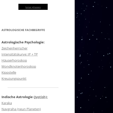
lunar phases
ASTROLOGISCHE FACHBEGRIFFE
Astrologische Psychologie:
Zeichenherrscher
Intensitätskurve: IP + TP
Häuserhoroskop
Mondknotenhoroskop
Kippstelle
Kreuzungspunkt
Indische Astrologie
(Jyotish):
Karaka
Navgraha (neun Planeten)