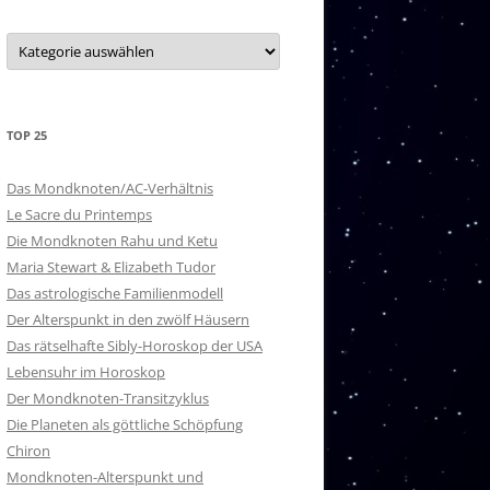
20 – PURVA ASHADA
Kategorien
21 – UTTARA ASHADA
22 – SHRAVANA
TOP 25
23 – DHANISHTHA
24 – SHATABISHAK
Das Mondknoten/AC-Verhältnis
Le Sacre du Printemps
25 – PURVA BHADRAPADA
Die Mondknoten Rahu und Ketu
Maria Stewart & Elizabeth Tudor
26 – UTTARA BHADRAPADA
Das astrologische Familienmodell
Der Alterspunkt in den zwölf Häusern
27 – REVATI
Das rätselhafte Sibly-Horoskop der USA
NAKSHATRA-HERRSCHER
Lebensuhr im Horoskop
Der Mondknoten-Transitzyklus
Die Planeten als göttliche Schöpfung
Chiron
Mondknoten-Alterspunkt und