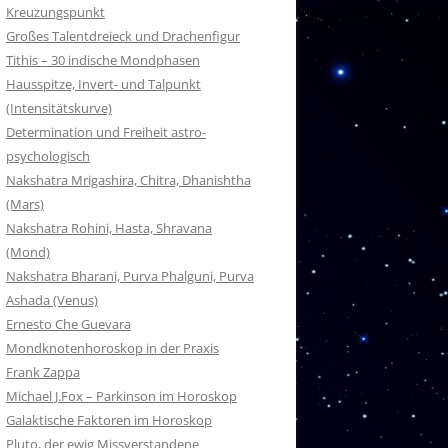
Kreuzungspunkt
Großes Talentdreieck und Drachenfigur
Tithis – 30 indische Mondphasen
Hausspitze, Invert- und Talpunkt
(Intensitätskurve)
Determination und Freiheit astro-
psychologisch
Nakshatra Mrigashira, Chitra, Dhanishtha
(Mars)
Nakshatra Rohini, Hasta, Shravana
(Mond)
Nakshatra Bharani, Purva Phalguni, Purva
Ashada (Venus)
Ernesto Che Guevara
Mondknotenhoroskop in der Praxis
Frank Zappa
Michael J.Fox – Parkinson im Horoskop
Galaktische Faktoren im Horoskop
Pluto, der ewig Missverstandene