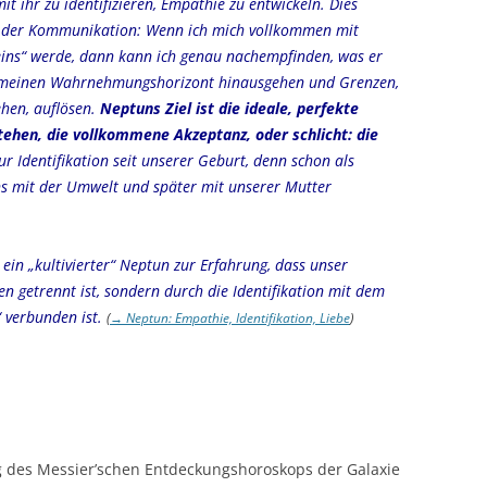
mit ihr zu identifizieren, Empathie zu entwickeln. Dies
m der Kommunikation: Wenn ich mich vollkommen mit
eins“ werde, dann kann ich genau nachempfinden, was er
er meinen Wahrnehmungshorizont hinausgehen und Grenzen,
ehen, auflösen.
Neptuns Ziel ist die ideale, perfekte
ehen, die vollkommene Akzeptanz, oder schlicht: die
ur Identifikation seit unserer Geburt, denn schon als
ns mit der Umwelt und später mit unserer Mutter
 ein „kultivierter“ Neptun zur Erfahrung, dass unser
n getrennt ist, sondern durch die Identifikation mit dem
“ verbunden ist.
(
→ Neptun: Empathie, Identifikation, Liebe
)
ng des Messier’schen Entdeckungshoroskops der Galaxie