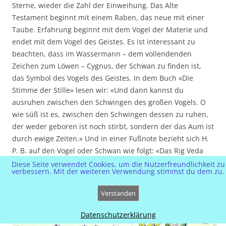
Sterne, wieder die Zahl der Einweihung. Das Alte
Testament beginnt mit einem Raben, das neue mit einer
Taube. Erfahrung beginnt mit dem Vogel der Materie und
endet mit dem Vogel des Geistes. Es ist interessant zu
beachten, dass im Wassermann – dem vollendenden
Zeichen zum Löwen – Cygnus, der Schwan zu finden ist,
das Symbol des Vogels des Geistes. In dem Buch «Die
Stimme der Stille» lesen wir: «Und dann kannst du
ausruhen zwischen den Schwingen des großen Vogels. O
wie süß ist es, zwischen den Schwingen dessen zu ruhen,
der weder geboren ist noch stirbt, sondern der das Aum ist
durch ewige Zeiten.» Und in einer Fußnote bezieht sich H.
P. B. auf den Vogel oder Schwan wie folgt: «Das Rig Veda
sagt: … die Silbe A wird als der rechte Flügel des Vogels
Diese Seite verwendet Cookies, um die Nutzerfreundlichkeit zu
verbessern. Mit der weiteren Verwendung stimmst du dem zu.
Hamsa betrachtet, U als sein linker Flügel und M als sein
Schwanz. …» (Die Chakras, von C. W. Leadbeater).
Verstanden
Datenschutzerklärung