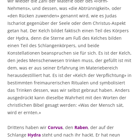
wir wieder die Zahl der Materie oder des «Form-
Nehmens», und dessen, was «die Abtrünnigkeit», oder
«den Rücken zuwenden» genannt wird, wie es Judas
Ischariot gegenüber der Seele oder dem Christus-Aspekt
getan hat. Der Kelch bildet faktisch einen Teil des Körpers
der Hydra, denn die Sterne am Fuß des Kelches bilden
einen Teil des Schlangenkörpers, und beide
Konstellationen beanspruchen sie für sich. Es ist der Kelch,
den jedes Menschenwesen trinken muss, der gefüllt ist mit
dem, was er aus seiner Erfahrung im Materiebereich
herausdestilliert hat. Es ist der «Kelch der Verpflichtung» in
bestimmten freimaurerischen Ritualen und symbolisiert
das Trinken dessen, was wir selbst gebraut haben. Anders
ausgedrückt kann dieselbe Wahrheit mit den Worten der
christlichen Bibel gesagt werden: «Was der Mensch sät,
wird er ernten.»
Drittens haben wir
Corvus
, den
Raben
, der auf der
Schlange
Hydra
steht und nach ihr hackt. Er hat neun