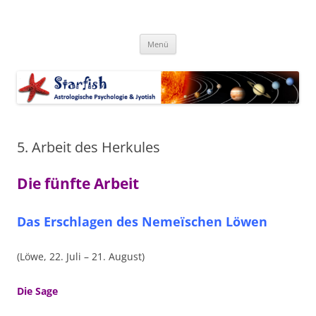
Zum
Inhalt
Starfish-Blog
springen
Astrologische Psychologie & Jyotish
Menü
5. Arbeit des Herkules
Die fünfte Arbeit
Das Erschlagen des Nemeïschen Löwen
(Löwe, 22. Juli – 21. August)
Die Sage