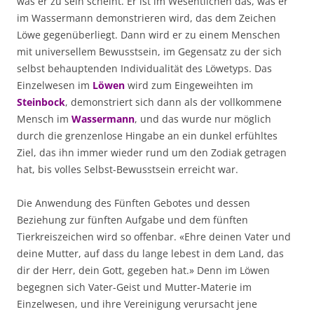
was er zu sein scheint. Er ist im Wesentlichen das, was er
im Wassermann demonstrieren wird, das dem Zeichen
Löwe gegenüberliegt. Dann wird er zu einem Menschen
mit universellem Bewusstsein, im Gegensatz zu der sich
selbst behauptenden Individualität des Löwetyps. Das
Einzelwesen im
Löwen
wird zum Eingeweihten im
Steinbock
, demonstriert sich dann als der vollkommene
Mensch im
Wassermann
, und das wurde nur möglich
durch die grenzenlose Hingabe an ein dunkel erfühltes
Ziel, das ihn immer wieder rund um den Zodiak getragen
hat, bis volles Selbst-Bewusstsein erreicht war.
Die Anwendung des Fünften Gebotes und dessen
Beziehung zur fünften Aufgabe und dem fünften
Tierkreiszeichen wird so offenbar. «Ehre deinen Vater und
deine Mutter, auf dass du lange lebest in dem Land, das
dir der Herr, dein Gott, gegeben hat.» Denn im Löwen
begegnen sich Vater-Geist und Mutter-Materie im
Einzelwesen, und ihre Vereinigung verursacht jene