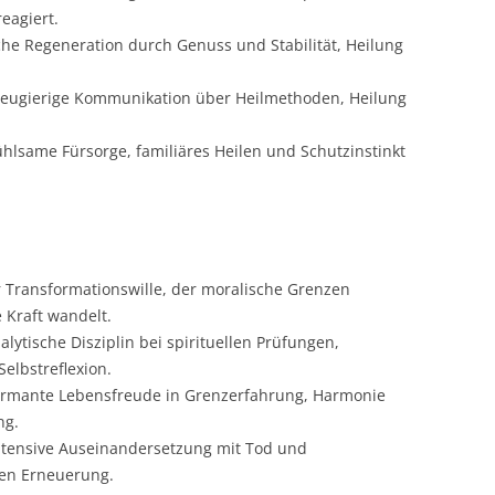
reagiert.
iche Regeneration durch Genuss und Stabilität, Heilung
 Neugierige Kommunikation über Heilmethoden, Heilung
hlsame Fürsorge, familiäres Heilen und Schutzinstinkt
r Transformationswille, der moralische Grenzen
 Kraft wandelt.
lytische Disziplin bei spirituellen Prüfungen,
elbstreflexion.
armante Lebensfreude in Grenzerfahrung, Harmonie
ng.
ntensive Auseinandersetzung mit Tod und
ten Erneuerung.