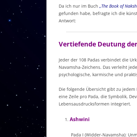
Da ich nur im Buch
„The Book of Naksh
gefunden habe, befragte ich die künst
Antwort:
Vertiefende Deutung der
Jeder der 108 Padas verbindet die Urk
Navamsha-Zeichens. Das verleiht jed
psychologische, karmische und prakt
Die folgende Übersicht gibt zu jedem
eine Zeile pro Pada, die Symbolik, D
Lebensausdrucksformen integriert.
Ashwini
Pada I (Widder-Navamsha): Unmitt