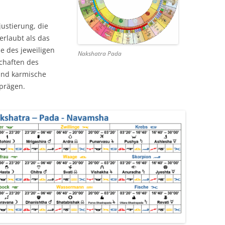
justierung, die
erlaubt als das
ie des jeweiligen
Nakshatra Pada
schaften des
und karmische
 prägen.