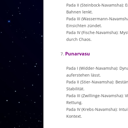
Pada II (Steinbock-Navamsha): E
Bahnen lenkt.
Pada III (Wassermann-Navamsha):
Einsichten zündet.
Pada IV (Fische-Navamsha): Mys
durch Chaos.
Punarvasu
Pada I (Widder-Navamsha): Dyn
auferstehen lässt.
Pada II (Stier-Navamsha): Bestä
Stabilität.
Pada III (Zwillinge-Navamsha): V
Rettung.
Pada IV (Krebs-Navamsha): Intui
Kontext.