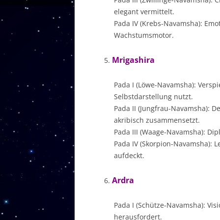
elegant vermittelt.
Pada IV (Krebs-Navamsha): Emoti
Wachstumsmotor.
Mrigashira
Pada I (Löwe-Navamsha): Verspie
Selbstdarstellung nutzt.
Pada II (Jungfrau-Navamsha): De
akribisch zusammensetzt.
Pada III (Waage-Navamsha): Dip
Pada IV (Skorpion-Navamsha): L
aufdeckt.
Ardra
Pada I (Schütze-Navamsha): Visi
herausfordert.