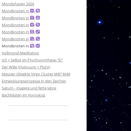
Mondphasen 2026
Mondknoten in
/
Mondknoten in
/
Mondknoten in
/
Mondknoten in
/
Mondknoten in
/
Mondknoten in
/
Vollmond-Meditation
Ich + Selbst im Psychosynthese-"Ei"
Der Wille (Quincunx + Pluto)
Messier-Objekte Virgo Cluster M87 M49
Entwicklungsprozesse in den Zeichen
Saturn - magere und fette Jahre
Bachblüten im Horoskop