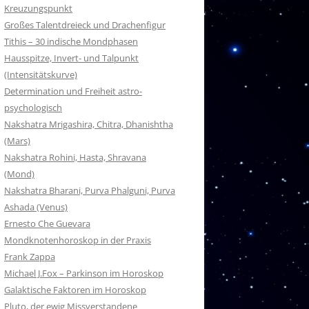
Kreuzungspunkt
Großes Talentdreieck und Drachenfigur
Tithis – 30 indische Mondphasen
Hausspitze, Invert- und Talpunkt
(Intensitätskurve)
Determination und Freiheit astro-
psychologisch
Nakshatra Mrigashira, Chitra, Dhanishtha
(Mars)
Nakshatra Rohini, Hasta, Shravana
(Mond)
Nakshatra Bharani, Purva Phalguni, Purva
Ashada (Venus)
Ernesto Che Guevara
Mondknotenhoroskop in der Praxis
Frank Zappa
Michael J.Fox – Parkinson im Horoskop
Galaktische Faktoren im Horoskop
Pluto, der ewig Missverstandene