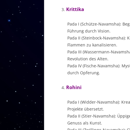
Krittika
Pada I (Schütze-Navamsha): Beg
Führung durch Vision.
Pada II (Steinbock-Navamsha): K
Flammen zu kanalisieren.
Pada III (Wassermann-Navamsha):
Revolution des Alten.
Pada IV (Fische-Navamsha): Myst
durch Opferung.
Rohini
Pada I (Widder-Navamsha): Krea
Projekte übersetzt.
Pada II (Stier-Navamsha): Üppig
Genuss als Kunst.
Pada III (Zwillinge-Navamsha):