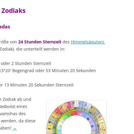
TRANSITE
DAS COMBIN-HOROSKOP
KREUZE + TEMPERAMENTE
TYPEN
 Zodiaks
LITE
EKLIPSEN (FINSTERNISSE)
MONDKNOTEN
☊ – DE
NAK
Padas
HOROSKOPBERECHNUNG
HUBER-HOROSKOP ASTRODIENST
PLANETEN + ZEICHEN
MONDKN
PLANET
TEX
LITERATUR
Größe von
24 Stunden Sternzeit
des
Himmelsäqutors
☊☋ – I
TIERKRE
Zodiak), die unterteilt werden in:
VAR
BEWUSST
VIM
 oder 2 Stunden Sternzeit
MONDK
13°20′ Bogengrad oder 53 Minuten 20 Sekunden
YOG
er 13 Minuten 20 Sekunden Sternzeit
n Zodiak ab und
avāṃśa
) eines
Navamshas des
 werden, da diese
haben!
→