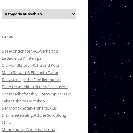
20 – PURVA ASHADA
Kategorien
21 – UTTARA ASHADA
22 – SHRAVANA
TOP 25
23 – DHANISHTHA
24 – SHATABISHAK
Das Mondknoten/AC-Verhältnis
Le Sacre du Printemps
25 – PURVA BHADRAPADA
Die Mondknoten Rahu und Ketu
Maria Stewart & Elizabeth Tudor
26 – UTTARA BHADRAPADA
Das astrologische Familienmodell
Der Alterspunkt in den zwölf Häusern
27 – REVATI
Das rätselhafte Sibly-Horoskop der USA
NAKSHATRA-HERRSCHER
Lebensuhr im Horoskop
Der Mondknoten-Transitzyklus
Die Planeten als göttliche Schöpfung
Chiron
Mondknoten-Alterspunkt und