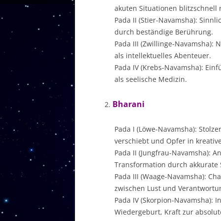
akuten Situationen blitzschnell 
Pada II (Stier-Navamsha): Sinnl
durch beständige Berührung.
Pada III (Zwillinge-Navamsha):
als intellektuelles Abenteuer.
Pada IV (Krebs-Navamsha): Einfü
als seelische Medizin.
Bharani
Pada I (Löwe-Navamsha): Stolze
verschiebt und Opfer in kreative
Pada II (Jungfrau-Navamsha): Ana
Transformation durch akkurate S
Pada III (Waage-Navamsha): Ch
zwischen Lust und Verantwortu
Pada IV (Skorpion-Navamsha): I
Wiedergeburt, Kraft zur absolu