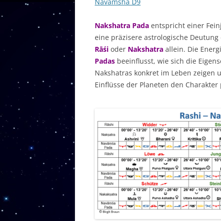
Navamsha D9
Nakshatra Pada
entspricht einer Fein
eine präzisere astrologische Deutung 
Rāśi
oder
Nakshatra
allein. Die Energ
Padas
beeinflusst, wie sich die Eigen
Nakshatras konkret im Leben zeigen 
Einflüsse der Planeten den Charakter