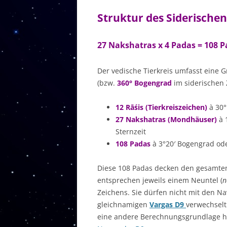
Struktur des Siderischen
27 Nakshatras x 4 Padas = 108 
Der vedische Tierkreis umfasst eine 
(bzw.
360° Bogengrad
im siderischen 
12 Rāśis
(Tierkreiszeichen)
à 30°
27 Nakshatras (Mondhäuser)
à 
Sternzeit
108 Padas
à 3°20′ Bogengrad od
Diese 108 Padas decken den gesamte
entsprechen jeweils einem Neuntel (
n
Zeichens. Sie dürfen nicht mit den 
gleichnamigen
Vargas D9
verwechselt
eine andere Berechnungsgrundlage 