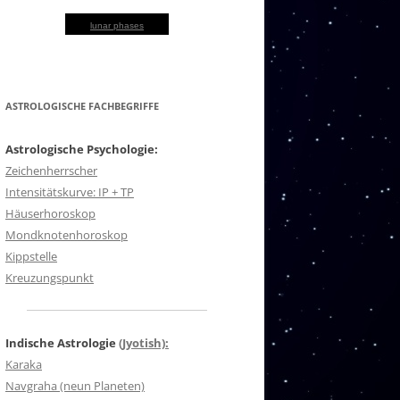
lunar phases
ASTROLOGISCHE FACHBEGRIFFE
Astrologische Psychologie:
Zeichenherrscher
Intensitätskurve: IP + TP
Häuserhoroskop
Mondknotenhoroskop
Kippstelle
Kreuzungspunkt
Indische Astrologie
(Jyotish):
Karaka
Navgraha (neun Planeten)