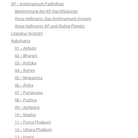
KP – Krishnamurti Padhdhati
Bestimmung der KP-Signifikatoren
Ilona Hellmann: Das Krishnamurti-System
Ilona Hellmann: KP und Ruling Planets
Literatur (Jyotish)
Nakshatra
01 – Ashvini
02 – Bharani
03 – Krittika
04 – Rohini
05 – Mrigashira
06 – Ārdra
07 – Punarvasu
08 – Pushya
09 – Ashlesha
10 – Magha
11 – Purva Phalguni
12 – Uttara Phalguni
13 – Hasta