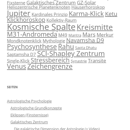
Galaktisches Zentrum
GZ-Solar
Fixsterne
Heliozentrische Planetenknoten
Häuserhoroskop
Jupiter
Karma-Klick
Ketu
Kardinales Prinzip
Klickhoroskop
Kollektiv-Raum
Kosmische Spalte
Kreismitte
M31-Andromeda
Mars
Merkur
M49
Mantra
Navamsha D9
Mondknotenklick
Mythologie
Psychosynthese
Rahu
Sapta Dhatu
SCl-Shapley Zentrum
Saptamsha D7
Stressbereich
Transite
Single-Klick
Synastrie
Venus
Zeichengrenze
SEITEN
Astrologische Psychologie
Astrologische Grundkonzepte
Eklipsen (Finsternisse)
Galaktisches Zentrum
Die galaktische Dimension der Astrologie (+ Video)