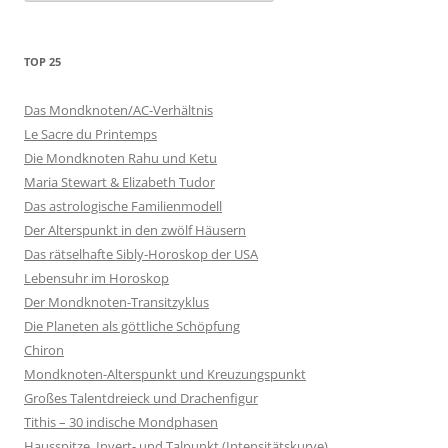
TOP 25
Das Mondknoten/AC-Verhältnis
Le Sacre du Printemps
Die Mondknoten Rahu und Ketu
Maria Stewart & Elizabeth Tudor
Das astrologische Familienmodell
Der Alterspunkt in den zwölf Häusern
Das rätselhafte Sibly-Horoskop der USA
Lebensuhr im Horoskop
Der Mondknoten-Transitzyklus
Die Planeten als göttliche Schöpfung
Chiron
Mondknoten-Alterspunkt und Kreuzungspunkt
Großes Talentdreieck und Drachenfigur
Tithis – 30 indische Mondphasen
Hausspitze, Invert- und Talpunkt (Intensitätskurve)