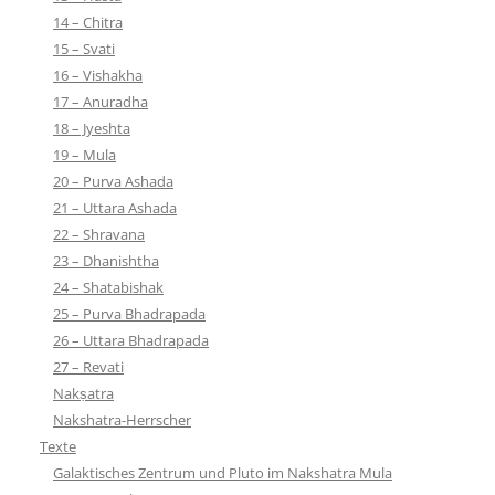
14 – Chitra
15 – Svati
16 – Vishakha
17 – Anuradha
18 – Jyeshta
19 – Mula
20 – Purva Ashada
21 – Uttara Ashada
22 – Shravana
23 – Dhanishtha
24 – Shatabishak
25 – Purva Bhadrapada
26 – Uttara Bhadrapada
27 – Revati
Nakṣatra
Nakshatra-Herrscher
Texte
Galaktisches Zentrum und Pluto im Nakshatra Mula