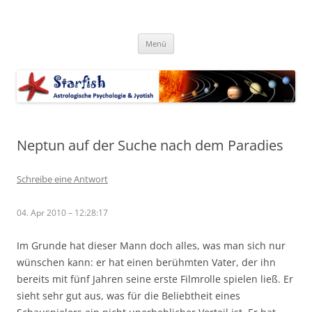
Zum
Inhalt
Starfish-Blog
springen
Astrologische Psychologie & Jyotish
Menü
Neptun auf der Suche nach dem Paradies
Schreibe eine Antwort
04. Apr 2010 – 12:28:17
Im Grunde hat dieser Mann doch alles, was man sich nur
wünschen kann: er hat einen berühmten Vater, der ihn
bereits mit fünf Jahren seine erste Filmrolle spielen ließ. Er
sieht sehr gut aus, was für die Beliebtheit eines