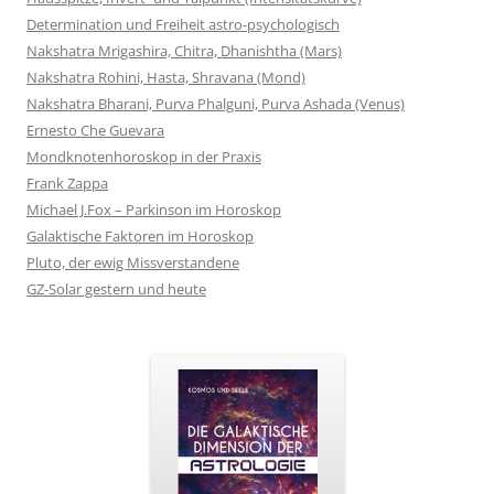
Determination und Freiheit astro-psychologisch
Nakshatra Mrigashira, Chitra, Dhanishtha (Mars)
Nakshatra Rohini, Hasta, Shravana (Mond)
Nakshatra Bharani, Purva Phalguni, Purva Ashada (Venus)
Ernesto Che Guevara
Mondknotenhoroskop in der Praxis
Frank Zappa
Michael J.Fox – Parkinson im Horoskop
Galaktische Faktoren im Horoskop
Pluto, der ewig Missverstandene
GZ-Solar gestern und heute