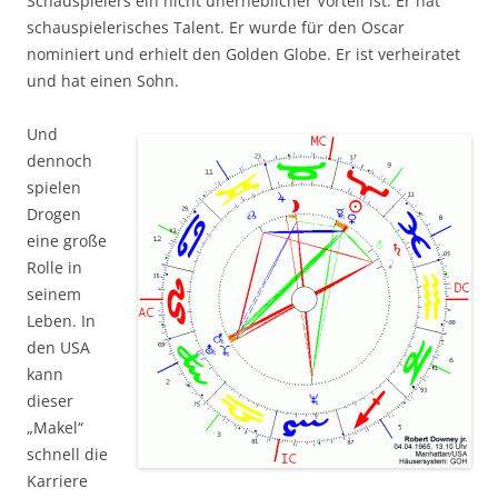
Schauspielers ein nicht unerheblicher Vorteil ist. Er hat
schauspielerisches Talent. Er wurde für den Oscar
nominiert und erhielt den Golden Globe. Er ist verheiratet
und hat einen Sohn.
Und
dennoch
spielen
Drogen
eine große
Rolle in
seinem
Leben. In
den USA
kann
dieser
„Makel“
schnell die
Karriere