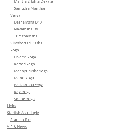
Mantra & Ishta Devata
Samudra Manthan
Varga
Dashamsha D10
Navamsha D9
Trimshamsha
Vimshottari Dasha
Yoga
Diverse Yoga
Kartari Yoga
Mahapurusha Yoga
Mond-Yoga
Parivartana Yoga
Raja Yoga
Sonne-Yoga
Links
Starfish-Astrologie
Starfish-Blog
VIP & News