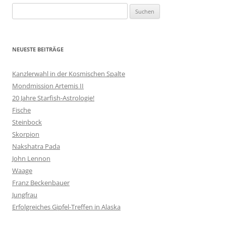
Suchen
nach:
NEUESTE BEITRÄGE
Kanzlerwahl in der Kosmischen Spalte
Mondmission Artemis II
20 Jahre Starfish-Astrologie!
Fische
Steinbock
Skorpion
Nakshatra Pada
John Lennon
Waage
Franz Beckenbauer
Jungfrau
Erfolgreiches Gipfel-Treffen in Alaska