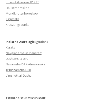
Intensitätskurve: IP + TP
Häuserhoroskop
Mondknotenhoroskop
Kippstelle
Kreuzungspunkt
Indische Astrologie
(Jyotish):
Karaka
Navgraha (neun Planeten)
Dashamsha D10
Navamsha D9 + Atmakaraka
Trimshamsha D30
Vimshottari Dasha
ASTROLOGISCHE PSYCHOLOGIE