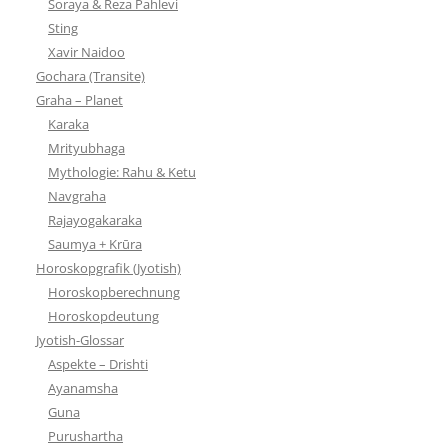
Soraya & Reza Pahlevi
Sting
Xavir Naidoo
Gochara (Transite)
Graha – Planet
Karaka
Mrityubhaga
Mythologie: Rahu & Ketu
Navgraha
Rajayogakaraka
Saumya + Krūra
Horoskopgrafik (Jyotish)
Horoskopberechnung
Horoskopdeutung
Jyotish-Glossar
Aspekte – Drishti
Ayanamsha
Guna
Purushartha