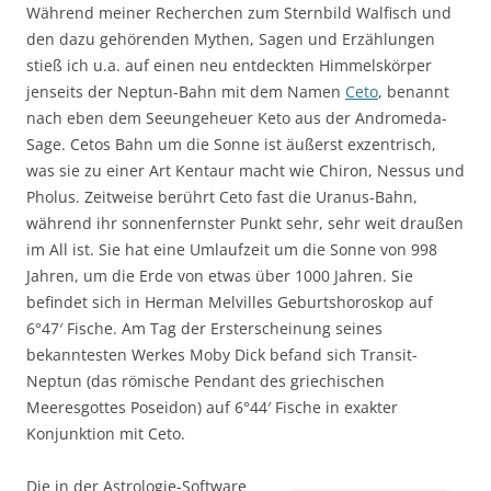
Während meiner Recherchen zum Sternbild Walfisch und
den dazu gehörenden Mythen, Sagen und Erzählungen
stieß ich u.a. auf einen neu entdeckten Himmelskörper
jenseits der Neptun-Bahn mit dem Namen
Ceto
, benannt
nach eben dem Seeungeheuer Keto aus der Andromeda-
Sage. Cetos Bahn um die Sonne ist äußerst exzentrisch,
was sie zu einer Art Kentaur macht wie Chiron, Nessus und
Pholus. Zeitweise berührt Ceto fast die Uranus-Bahn,
während ihr sonnenfernster Punkt sehr, sehr weit draußen
im All ist. Sie hat eine Umlaufzeit um die Sonne von 998
Jahren, um die Erde von etwas über 1000 Jahren. Sie
befindet sich in Herman Melvilles Geburtshoroskop auf
6°47′ Fische. Am Tag der Ersterscheinung seines
bekanntesten Werkes Moby Dick befand sich Transit-
Neptun (das römische Pendant des griechischen
Meeresgottes Poseidon) auf 6°44′ Fische in exakter
Konjunktion mit Ceto.
Die in der Astrologie-Software