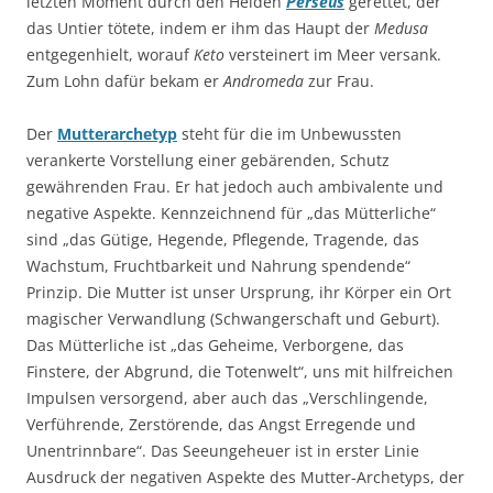
letzten Moment durch den Helden
Perseus
gerettet, der
das Untier tötete, indem er ihm das Haupt der
Medusa
entgegenhielt, worauf
Keto
versteinert im Meer versank.
Zum Lohn dafür bekam er
Andromeda
zur Frau.
Der
Mutterarchetyp
steht für die im Unbewussten
verankerte Vorstellung einer gebärenden, Schutz
gewährenden Frau. Er hat jedoch auch ambivalente und
negative Aspekte. Kennzeichnend für „das Mütterliche“
sind „das Gütige, Hegende, Pflegende, Tragende, das
Wachstum, Fruchtbarkeit und Nahrung spendende“
Prinzip. Die Mutter ist unser Ursprung, ihr Körper ein Ort
magischer Verwandlung (Schwangerschaft und Geburt).
Das Mütterliche ist „das Geheime, Verborgene, das
Finstere, der Abgrund, die Totenwelt“, uns mit hilfreichen
Impulsen versorgend, aber auch das „Verschlingende,
Verführende, Zerstörende, das Angst Erregende und
Unentrinnbare“. Das Seeungeheuer ist in erster Linie
Ausdruck der negativen Aspekte des Mutter-Archetyps, der