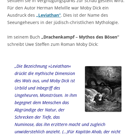
seitdem sie in Vergnügungsparks zur Schau gestellt wird.
Für den Autor Herman Melville war Moby Dick ein
Ausdruck des
„Leviathan“
. Dies ist der Name des
Seeungeheuers in der jüdisch-christlichen Mythologie.
Im seinem Buch
„Drachenkampf – Mythos des Bösen“
schreibt Uwe Steffen zum Roman Moby Dick:
„Die Bezeichnung »Leviathan«
drückt die mythische Dimension
des Wals aus, und Moby Dick ist
Urbild und Inbegriff des
Ungeheuren, Monströsen. In ihm
begegnet dem Menschen das
Abgründige der Natur, der
Schrecken der Tiefe, das
Numinose, das ihn erzittern macht und zugleich
unwiderstehlich anzieht. (…)Für Kapitän Ahab, der nicht