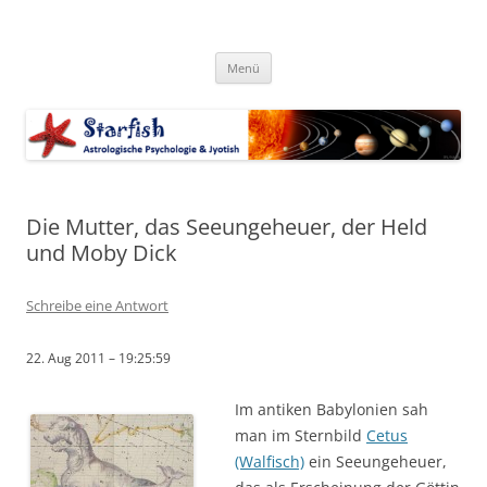
Zum
Inhalt
Starfish-Blog
springen
Astrologische Psychologie & Jyotish
Menü
Die Mutter, das Seeungeheuer, der Held
und Moby Dick
Schreibe eine Antwort
22. Aug 2011 – 19:25:59
Im antiken Babylonien sah
man im Sternbild
Cetus
(Walfisch)
ein Seeungeheuer,