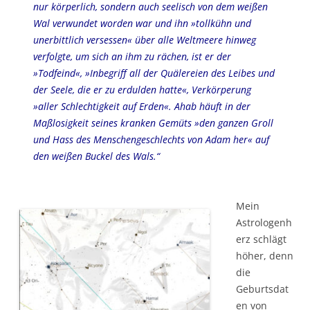
nur körperlich, sondern auch seelisch von dem weißen
Wal verwundet worden war und ihn »tollkühn und
unerbittlich versessen« über alle Weltmeere hinweg
verfolgte, um sich an ihm zu rächen, ist er der
»Todfeind«, »Inbegriff all der Quälereien des Leibes und
der Seele, die er zu erdulden hatte«, Verkörperung
»aller Schlechtigkeit auf Erden«. Ahab häuft in der
Maßlosigkeit seines kranken Gemüts »den ganzen Groll
und Hass des Menschengeschlechts von Adam her« auf
den weißen Buckel des Wals.“
Mein
Astrologenh
erz schlägt
höher, denn
die
Geburtsdat
en von