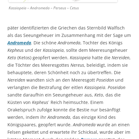
Kassiopeia – Andromeda – Perseus – Cetus
päter identifizierten die Griechen das Sternbild Walfisch
als das Seeungeheuer im Zusammenhang mit der Sage um
Andromeda
. Die schöne
Andromeda
, Tochter des Königs
Kepheus
und der
Kassiopeia
, sollte dem Meeresungeheuer
Keto
(Ketos) geopfert werden.
Kassiopeia
hatte die
Nereiden
,
die Töchter des Meeresgottes
Nereus
, beleidigt, indem sie
behauptete, deren Schönheit noch zu übertreffen. Die
Nereiden
wandten sich an den Meeresgott
Poseidon
und
verlangten die Bestrafung der eitlen
Kassiopeia
.
Poseidon
sandte daraufhin ein Seeungeheuer aus,
Keto
, das die
Küsten von
Kepheus
´ Reich heimsuchte. Einem
Orakelspruch zufolge konnte die Bestie nur besänftigt
werden, indem ihr
Andromeda
, das einzige Kind des
Königspaares, geopfert wurde.
Andromeda
wurde an einen
Felsen gekettet und erwartete ihr Schicksal, wurde aber im