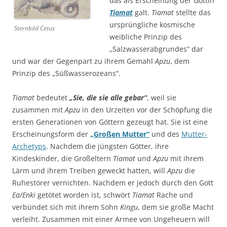
das als Erscheinung der Göttin
Tiamat
galt.
Tiamat
stellte das
ursprüngliche kosmische
Sternbild Cetus
weibliche Prinzip des
„Salzwasserabgrundes“ dar
und war der Gegenpart zu ihrem Gemahl
Apzu
, dem
Prinzip des „Süßwasserozeans“.
Tiamat
bedeutet
„Sie, die sie alle gebar“
, weil sie
zusammen mit
Apzu
in den Urzeiten vor der Schöpfung die
ersten Generationen von Göttern gezeugt hat. Sie ist eine
Erscheinungsform der
„Großen Mutter“
und des
Mutter-
Archetyps
. Nachdem die jüngsten Götter, ihre
Kindeskinder, die Großeltern
Tiamat
und
Apzu
mit ihrem
Lärm und ihrem Treiben geweckt hatten, will
Apzu
die
Ruhestörer vernichten. Nachdem er jedoch durch den Gott
Ea/Enki
getötet worden ist, schwört
Tiamat
Rache und
verbündet sich mit ihrem Sohn
Kingu
, dem sie große Macht
verleiht. Zusammen mit einer Armee von Ungeheuern will