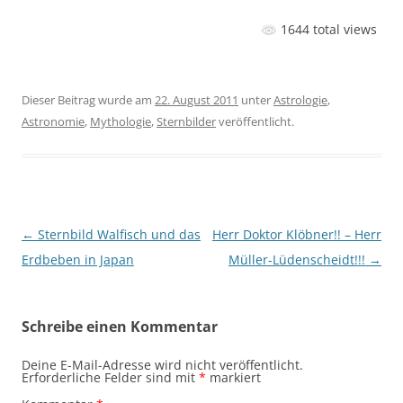
1644 total views
Dieser Beitrag wurde am
22. August 2011
unter
Astrologie
,
Astronomie
,
Mythologie
,
Sternbilder
veröffentlicht.
Beitragsnavigation
←
Sternbild Walfisch und das
Herr Doktor Klöbner!! – Herr
Erdbeben in Japan
Müller-Lüdenscheidt!!!
→
Schreibe einen Kommentar
Deine E-Mail-Adresse wird nicht veröffentlicht.
Erforderliche Felder sind mit
*
markiert