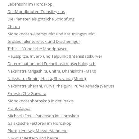
Lebensuhr im Horoskop
Der Mondknoten-Transitzyklus
Die Planeten als göttliche Schöpfung
Chiron
Mondknoten-Alterspunkt und Kreuzungspunkt
Großes Talentdreieck und Drachenfigur
Tithis – 30 indische Mondphasen
Hausspitze, Invert- und Talpunkt (Intensitätskurve)
Determination und Freiheit astro-psychologisch
Nakshatra Mrigashira, Chitra, Dhanishtha (Mars)
Nakshatra Rohini, Hasta, Shravana (Mond)
Nakshatra Bharani, Purva Phalguni, Purva Ashada (Venus)
Ernesto Che Guevara
Mondknotenhoroskop in der Praxis
Frank Zappa
Michael J.Fox – Parkinson im Horoskop
Galaktische Faktoren im Horoskop
Pluto, der ewig Missverstandene
GZ-Solar gestern und heute