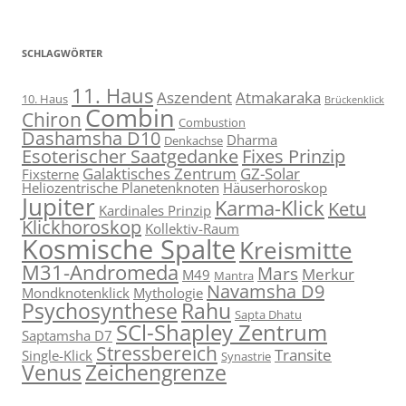
SCHLAGWÖRTER
11. Haus
Aszendent
Atmakaraka
10. Haus
Brückenklick
Combin
Chiron
Combustion
Dashamsha D10
Dharma
Denkachse
Esoterischer Saatgedanke
Fixes Prinzip
Galaktisches Zentrum
GZ-Solar
Fixsterne
Heliozentrische Planetenknoten
Häuserhoroskop
Jupiter
Karma-Klick
Ketu
Kardinales Prinzip
Klickhoroskop
Kollektiv-Raum
Kosmische Spalte
Kreismitte
M31-Andromeda
Mars
Merkur
M49
Mantra
Navamsha D9
Mondknotenklick
Mythologie
Psychosynthese
Rahu
Sapta Dhatu
SCl-Shapley Zentrum
Saptamsha D7
Stressbereich
Transite
Single-Klick
Synastrie
Venus
Zeichengrenze