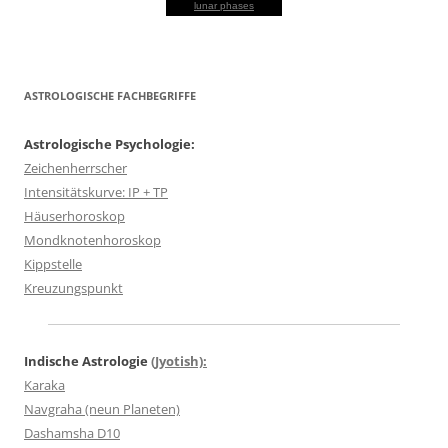
lunar phases
ASTROLOGISCHE FACHBEGRIFFE
Astrologische Psychologie:
Zeichenherrscher
Intensitätskurve: IP + TP
Häuserhoroskop
Mondknotenhoroskop
Kippstelle
Kreuzungspunkt
Indische Astrologie
(Jyotish):
Karaka
Navgraha (neun Planeten)
Dashamsha D10