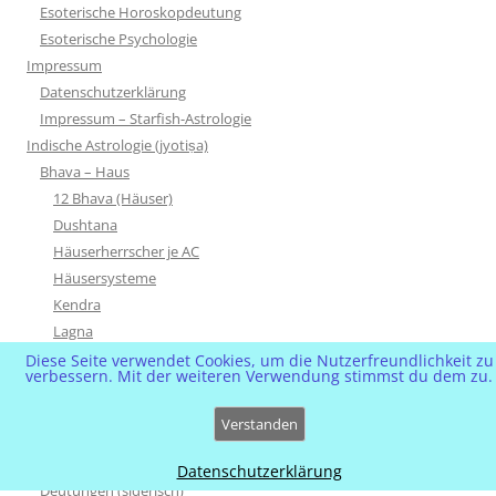
Esoterische Horoskopdeutung
Esoterische Psychologie
Impressum
Datenschutzerklärung
Impressum – Starfish-Astrologie
Indische Astrologie (jyotiṣa)
Bhava – Haus
12 Bhava (Häuser)
Dushtana
Häuserherrscher je AC
Häusersysteme
Kendra
Lagna
Maraka
Diese Seite verwendet Cookies, um die Nutzerfreundlichkeit zu
verbessern. Mit der weiteren Verwendung stimmst du dem zu.
Trikona
Trishadaya
Verstanden
Upachaya
Blog-Artikel Übersicht
Datenschutzerklärung
Deutungen (siderisch)