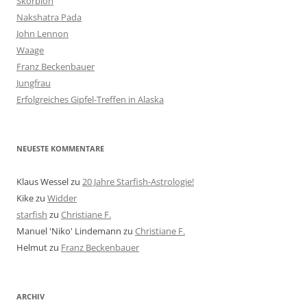
Skorpion
Nakshatra Pada
John Lennon
Waage
Franz Beckenbauer
Jungfrau
Erfolgreiches Gipfel-Treffen in Alaska
NEUESTE KOMMENTARE
Klaus Wessel
zu
20 Jahre Starfish-Astrologie!
Kike
zu
Widder
starfish
zu
Christiane F.
Manuel 'Niko' Lindemann
zu
Christiane F.
Helmut
zu
Franz Beckenbauer
ARCHIV