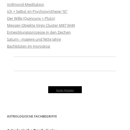
Vollmond-Meditation
Ich + Selbst im Psychosynthese-"Ei"
Der Wille (Quincunx + Pluto)
Messier-Objekte Virgo Cluster M87 M49
Entwicklungsprozesse in den Zeichen
Saturn - magere und fette Jahre
Bachblüten im Horoskop
lunar phases
ASTROLOGISCHE FACHBEGRIFFE