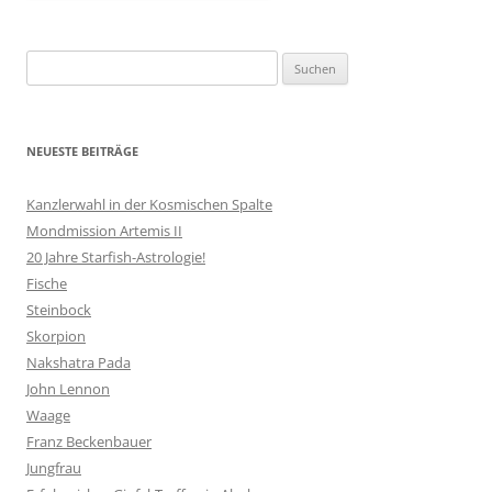
Suchen
nach:
NEUESTE BEITRÄGE
Kanzlerwahl in der Kosmischen Spalte
Mondmission Artemis II
20 Jahre Starfish-Astrologie!
Fische
Steinbock
Skorpion
Nakshatra Pada
John Lennon
Waage
Franz Beckenbauer
Jungfrau