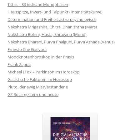
Tithis – 30 indische Mondphasen
Hausspitze, Invert- und Talpunkt (Intensitätskurve)
Determination und Freiheit astro-psychologisch
Nakshatra Mrigashira, Chitra, Dhanishtha (Mars)
Nakshatra Rohini, Hasta, Shravana (Mond)
Nakshatra Bharani, Purva Phalguni, Purva Ashada (Venus)
Ernesto Che Guevara
Mondknotenhoroskop in der Praxis
Frank Zappa
Michael J.Fox – Parkinson im Horoskop
Galaktische Faktoren im Horoskop
Pluto, der ewig Missverstandene
GZ-Solar gestern und heute