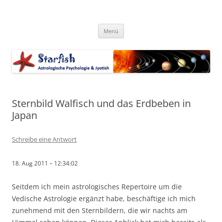
Zum
Inhalt
Starfish-Blog
springen
Astrologische Psychologie & Jyotish
Menü
Sternbild Walfisch und das Erdbeben in
Japan
Schreibe eine Antwort
18. Aug 2011 – 12:34:02
Seitdem ich mein astrologisches Repertoire um die
Vedische Astrologie ergänzt habe, beschäftige ich mich
zunehmend mit den Sternbildern, die wir nachts am