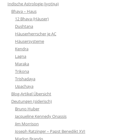
Indische Astrologie (jyotiṣa)
Bhava – Haus
12 Bhava (Häuser)
Dushtana
Häuserherrscher je AC
Häusersysteme
Kendra
Lagna
Maraka
Trikona
Trishadaya
Upachaya
Blog-Artikel Übersicht
Deutungen (siderisch)
Bruno Huber
Jacqueline Kennedy Onassis
Jim Morrison
Joseph Ratzinger – Papst Benedikt XVI
Marlon Brando