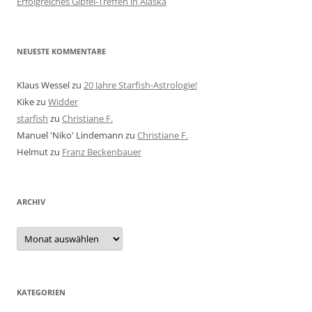
Erfolgreiches Gipfel-Treffen in Alaska
NEUESTE KOMMENTARE
Klaus Wessel
zu
20 Jahre Starfish-Astrologie!
Kike
zu
Widder
starfish
zu
Christiane F.
Manuel 'Niko' Lindemann
zu
Christiane F.
Helmut
zu
Franz Beckenbauer
ARCHIV
Archiv
KATEGORIEN