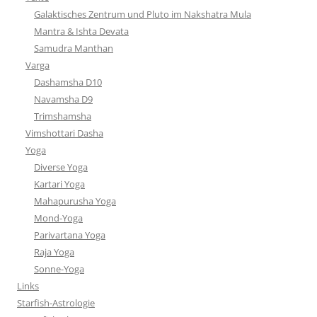
Galaktisches Zentrum und Pluto im Nakshatra Mula
Mantra & Ishta Devata
Samudra Manthan
Varga
Dashamsha D10
Navamsha D9
Trimshamsha
Vimshottari Dasha
Yoga
Diverse Yoga
Kartari Yoga
Mahapurusha Yoga
Mond-Yoga
Parivartana Yoga
Raja Yoga
Sonne-Yoga
Links
Starfish-Astrologie