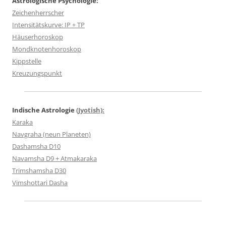
Astrologische Psychologie:
Zeichenherrscher
Intensitätskurve: IP + TP
Häuserhoroskop
Mondknotenhoroskop
Kippstelle
Kreuzungspunkt
Indische Astrologie
(Jyotish):
Karaka
Navgraha (neun Planeten)
Dashamsha D10
Navamsha D9 + Atmakaraka
Trimshamsha D30
Vimshottari Dasha