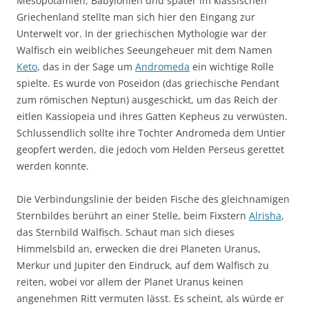
Mesopotamien, Babylonien und später im klassischen
Griechenland stellte man sich hier den Eingang zur
Unterwelt vor. In der griechischen Mythologie war der
Walfisch ein weibliches Seeungeheuer mit dem Namen
Keto
, das in der Sage um
Andromeda
ein wichtige Rolle
spielte. Es wurde von Poseidon (das griechische Pendant
zum römischen Neptun) ausgeschickt, um das Reich der
eitlen Kassiopeia und ihres Gatten Kepheus zu verwüsten.
Schlussendlich sollte ihre Tochter Andromeda dem Untier
geopfert werden, die jedoch vom Helden Perseus gerettet
werden konnte.
Die Verbindungslinie der beiden Fische des gleichnamigen
Sternbildes berührt an einer Stelle, beim Fixstern
Alrisha
,
das Sternbild Walfisch. Schaut man sich dieses
Himmelsbild an, erwecken die drei Planeten Uranus,
Merkur und Jupiter den Eindruck, auf dem Walfisch zu
reiten, wobei vor allem der Planet Uranus keinen
angenehmen Ritt vermuten lässt. Es scheint, als würde er