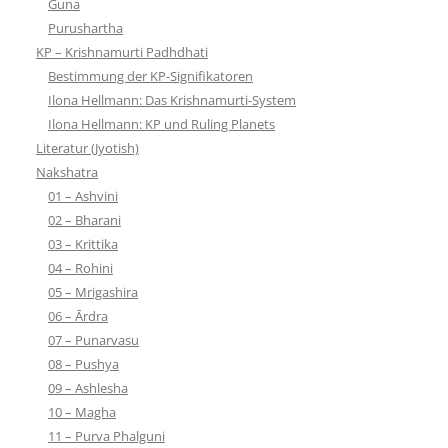
Guna
Purushartha
KP – Krishnamurti Padhdhati
Bestimmung der KP-Signifikatoren
Ilona Hellmann: Das Krishnamurti-System
Ilona Hellmann: KP und Ruling Planets
Literatur (Jyotish)
Nakshatra
01 – Ashvini
02 – Bharani
03 – Krittika
04 – Rohini
05 – Mrigashira
06 – Ārdra
07 – Punarvasu
08 – Pushya
09 – Ashlesha
10 – Magha
11 – Purva Phalguni