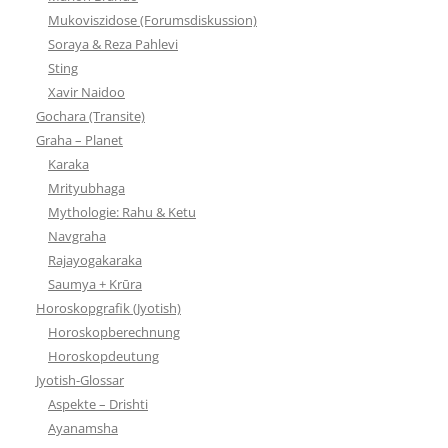
Mukoviszidose (Forumsdiskussion)
Soraya & Reza Pahlevi
Sting
Xavir Naidoo
Gochara (Transite)
Graha – Planet
Karaka
Mrityubhaga
Mythologie: Rahu & Ketu
Navgraha
Rajayogakaraka
Saumya + Krūra
Horoskopgrafik (Jyotish)
Horoskopberechnung
Horoskopdeutung
Jyotish-Glossar
Aspekte – Drishti
Ayanamsha