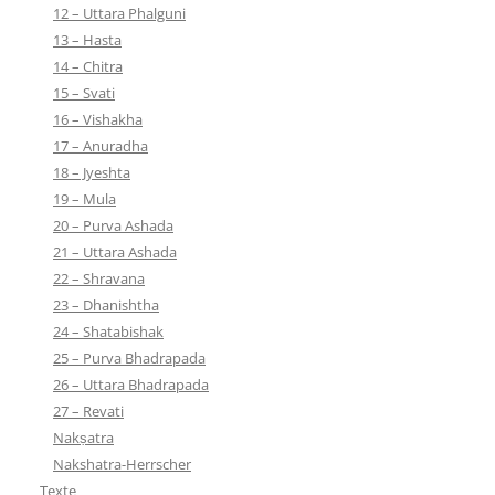
12 – Uttara Phalguni
13 – Hasta
14 – Chitra
15 – Svati
16 – Vishakha
17 – Anuradha
18 – Jyeshta
19 – Mula
20 – Purva Ashada
21 – Uttara Ashada
22 – Shravana
23 – Dhanishtha
24 – Shatabishak
25 – Purva Bhadrapada
26 – Uttara Bhadrapada
27 – Revati
Nakṣatra
Nakshatra-Herrscher
Texte