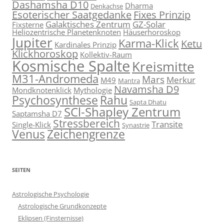
Dashamsha D10
Dharma
Denkachse
Esoterischer Saatgedanke
Fixes Prinzip
Galaktisches Zentrum
GZ-Solar
Fixsterne
Heliozentrische Planetenknoten
Häuserhoroskop
Jupiter
Karma-Klick
Ketu
Kardinales Prinzip
Klickhoroskop
Kollektiv-Raum
Kosmische Spalte
Kreismitte
M31-Andromeda
Mars
Merkur
M49
Mantra
Navamsha D9
Mondknotenklick
Mythologie
Psychosynthese
Rahu
Sapta Dhatu
SCl-Shapley Zentrum
Saptamsha D7
Stressbereich
Transite
Single-Klick
Synastrie
Venus
Zeichengrenze
SEITEN
Astrologische Psychologie
Astrologische Grundkonzepte
Eklipsen (Finsternisse)