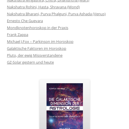
Nakshatra Rohini, Hasta, Shravana (Mond)
Nakshatra Bharani, Purva Phalguni, Purva Ashada (Venus)
Ernesto Che Guevara
Mondknotenhoroskop in der Praxis
Frank Zappa
Michael J.Fox – Parkinson im Horoskop
Galaktische Faktoren im Horoskop
Pluto, der ewig Missverstandene
GZ-Solar gestern und heute