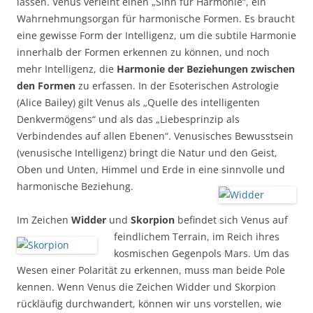
lassen. Venus verleiht einen „Sinn für Harmonie“, ein
Wahrnehmungsorgan für harmonische Formen. Es braucht
eine gewisse Form der Intelligenz, um die subtile Harmonie
innerhalb der Formen erkennen zu können, und noch
mehr Intelligenz, die
Harmonie der Beziehungen zwischen
den Formen
zu erfassen. In der Esoterischen Astrologie
(Alice Bailey) gilt Venus als „Quelle des intelligenten
Denkvermögens“ und als das „Liebesprinzip als
Verbindendes auf allen Ebenen“. Venusisches Bewusstsein
(venusische Intelligenz) bringt die Natur und den Geist,
Oben und Unten, Himmel und Erde in eine sinnvolle und
harmonische Beziehung.
Im Zeichen
Widder
und
Skorpion
befindet sich Venus auf
feindlichem T
errain, im Reich ihres
kosmischen Gegenpols Mars. Um das
Wesen einer Polarität zu erkennen, muss man beide Pole
kennen. Wenn Venus die Zeichen Widder und Skorpion
rückläufig durchwandert, können wir uns vorstellen, wie