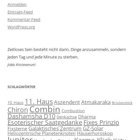
Anmelden
Eintrags-Feed
Kommentar-Feed
WordPress.org
Zeitloses Sein besteht nicht darin, Dinge anzusammeln, sondern
jeden Tag und jede Minute zu sterben.
Jiddu Krishnamurti
SCHLAGWÖRTER
11. Haus
Aszendent
Atmakaraka
10. Haus
Brückenklick
Combin
Chiron
Combustion
Dashamsha D10
Dharma
Denkachse
Esoterischer Saatgedanke
Fixes Prinzip
Galaktisches Zentrum
GZ-Solar
Fixsterne
Heliozentrische Planetenknoten
Häuserhoroskop
Jupiter