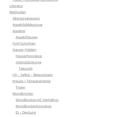
Literatur
Methoden
Altersprogression
Aspektbilddeutung
Aspekte
Aspektfiguren
Fünf Schichten
Häuser (Felder)
Häuserhoroskop
Intensitätskurve
Talpunkt
Ich – Selbst – Bewusstsein
Kreuze + Temperamente
Typen
Mondknoten
Mondknoten/AC-Verhältnis
Mondknotenhoroskop
☊ – Deutung