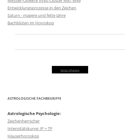
Messier-Objekte Virgo Cluster M87 M49
Entwicklungsprozesse in den Zeichen
Saturn - magere und fette Jahre
Bachblüten im Horoskop
lunar phases
ASTROLOGISCHE FACHBEGRIFFE
Astrologische Psychologie:
Zeichenherrscher
Intensitätskurve: IP + TP
Häuserhoroskop