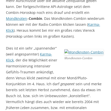
mehr Aufschlüsse über die aktuelle Zeitqualität geben
kann. Der fortgeschrittene API-Astrologe setzt dem
Combin-Horoskop noch eins drauf und erstellt ein
Mondknoten
–
Combin
. Das Mondknoten-Combin wiederum
können wir mit der Radix-Combin klicken lassen (
Karma-
Klick
). Heraus kommt bei mir ein großes rotes Viereck
(Horoskop unten links im großen Kasten).
Dies ist ein sehr „spannender“
(weil angespannter)
Karma-
Mondknoten-Combin
Klick
, der die Möglichkeit einer
Harmonisierung intensiver
Gefühls-Traumen ankündigt,
denn Venus klickt zweimal mit einer Mond/Pluto-
Konjunktion im 4. Haus. Ich darf
gespannt
sein und merke
bereits seit letzten Herbst zunehmend, dass da etwas im
Busch ist, bzw. sich im Unbewussten „konstelliert“.
Vermutlich hängt dies auch wieder wie bereits 2004 mit
früheren Leben
zusammen, bzw. mit emotionalen