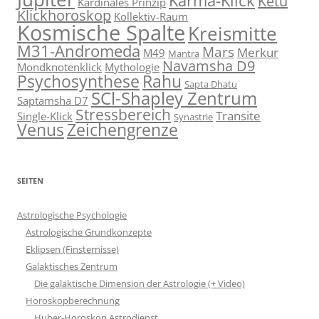
Karma-Klick
Ketu
Kardinales Prinzip
Klickhoroskop
Kollektiv-Raum
Kosmische Spalte
Kreismitte
M31-Andromeda
Mars
Merkur
M49
Mantra
Navamsha D9
Mondknotenklick
Mythologie
Psychosynthese
Rahu
Sapta Dhatu
SCl-Shapley Zentrum
Saptamsha D7
Stressbereich
Transite
Single-Klick
Synastrie
Venus
Zeichengrenze
SEITEN
Astrologische Psychologie
Astrologische Grundkonzepte
Eklipsen (Finsternisse)
Galaktisches Zentrum
Die galaktische Dimension der Astrologie (+ Video)
Horoskopberechnung
Huber-Horoskop Astrodienst