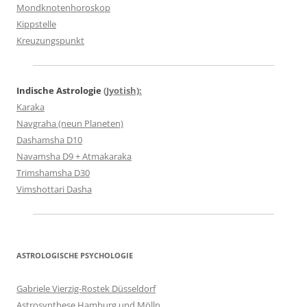
Mondknotenhoroskop
Kippstelle
Kreuzungspunkt
Indische Astrologie
(Jyotish):
Karaka
Navgraha (neun Planeten)
Dashamsha D10
Navamsha D9 + Atmakaraka
Trimshamsha D30
Vimshottari Dasha
ASTROLOGISCHE PSYCHOLOGIE
Gabriele Vierzig-Rostek Düsseldorf
Astrosynthese Hamburg und Mölln