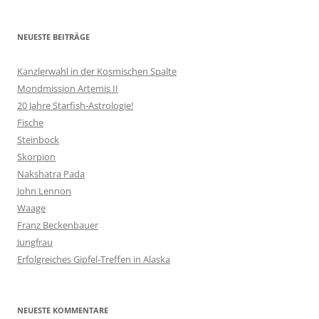
NEUESTE BEITRÄGE
Kanzlerwahl in der Kosmischen Spalte
Mondmission Artemis II
20 Jahre Starfish-Astrologie!
Fische
Steinbock
Skorpion
Nakshatra Pada
John Lennon
Waage
Franz Beckenbauer
Jungfrau
Erfolgreiches Gipfel-Treffen in Alaska
NEUESTE KOMMENTARE