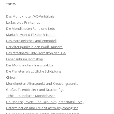
TOP 25
Das Mondknoten/AC-Verhältnis
Le Sacre du Printemps
Die Mondknoten Rahu und Ketu
Maria Stewart & Elizabeth Tudor
Das astrologische Familienmodell
Der Alterspunkt in den zwölf Häusern
Das rätselhafte Sibly-Horoskop der USA
Lebensuhr im Horoskop
Der Mondknoten-Transitzyklus
Die Planeten als göttliche Schöpfung
Chiron
Mondknoten-Alterspunkt und Kreuzungspunkt
Großes Talentdreieck und Drachenfigur
Tithis – 30 indische Mondphasen
Hausspitze, Invert- und Talpunkt (Intensitätskurve)
Determination und Freiheit astro-psychologisch
Nakshatra Mrigashira, Chitra, Dhanishtha (Mars)