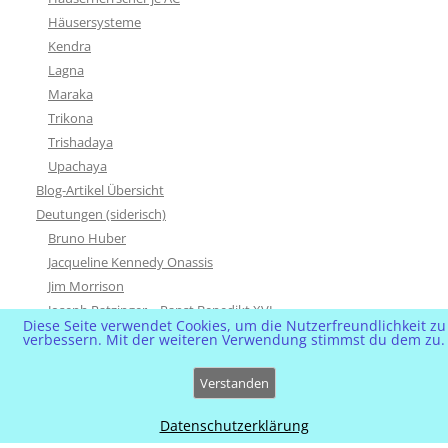
Häusersysteme
Kendra
Lagna
Maraka
Trikona
Trishadaya
Upachaya
Blog-Artikel Übersicht
Deutungen (siderisch)
Bruno Huber
Jacqueline Kennedy Onassis
Jim Morrison
Joseph Ratzinger – Papst Benedikt XVI
Diese Seite verwendet Cookies, um die Nutzerfreundlichkeit zu
Marlon Brando
verbessern. Mit der weiteren Verwendung stimmst du dem zu.
Mukoviszidose (Forumsdiskussion)
Soraya & Reza Pahlevi
Verstanden
Sting
Datenschutzerklärung
Xavir Naidoo