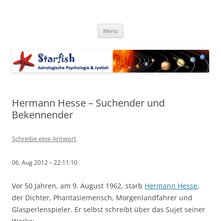
Zum
Inhalt
Starfish-Blog
springen
Astrologische Psychologie & Jyotish
Menü
Hermann Hesse – Suchender und
Bekennender
Schreibe eine Antwort
06. Aug 2012 – 22:11:10
Vor 50 Jahren, am 9. August 1962, starb
Hermann Hesse
,
der Dichter, Phantasiemensch, Morgenlandfahrer und
Glasperlenspieler. Er selbst schreibt über das Sujet seiner