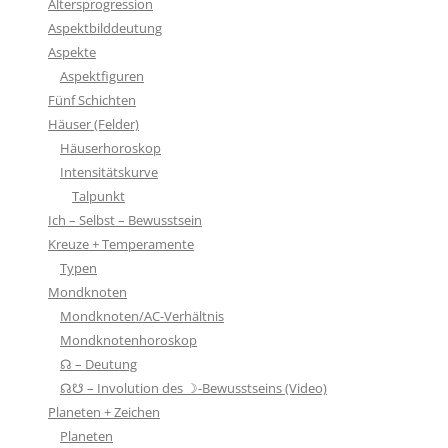
Altersprogression
Aspektbilddeutung
Aspekte
Aspektfiguren
Fünf Schichten
Häuser (Felder)
Häuserhoroskop
Intensitätskurve
Talpunkt
Ich – Selbst – Bewusstsein
Kreuze + Temperamente
Typen
Mondknoten
Mondknoten/AC-Verhältnis
Mondknotenhoroskop
☊ – Deutung
☊☋ – Involution des ☽-Bewusstseins (Video)
Planeten + Zeichen
Planeten