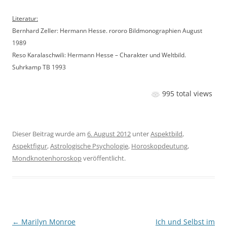
Literatur:
Bernhard Zeller: Hermann Hesse. rororo Bildmonographien August
1989
Reso Karalaschwili: Hermann Hesse – Charakter und Weltbild.
Suhrkamp TB 1993
995 total views
Dieser Beitrag wurde am
6. August 2012
unter
Aspektbild
,
Aspektfigur
,
Astrologische Psychologie
,
Horoskopdeutung
,
Mondknotenhoroskop
veröffentlicht.
Beitragsnavigation
←
Marilyn Monroe
Ich und Selbst im