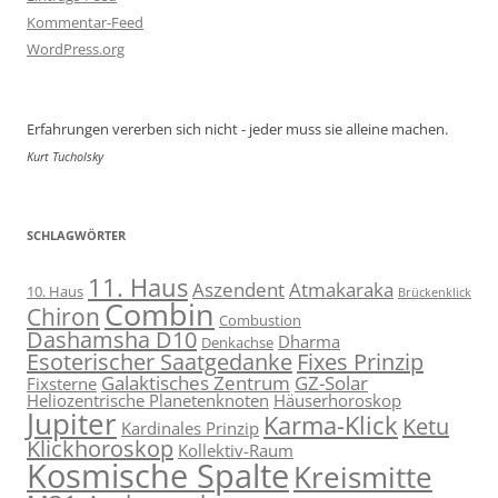
Kommentar-Feed
WordPress.org
Erfahrungen vererben sich nicht - jeder muss sie alleine machen.
Kurt Tucholsky
SCHLAGWÖRTER
11. Haus
Aszendent
Atmakaraka
10. Haus
Brückenklick
Combin
Chiron
Combustion
Dashamsha D10
Dharma
Denkachse
Esoterischer Saatgedanke
Fixes Prinzip
Galaktisches Zentrum
GZ-Solar
Fixsterne
Heliozentrische Planetenknoten
Häuserhoroskop
Jupiter
Karma-Klick
Ketu
Kardinales Prinzip
Klickhoroskop
Kollektiv-Raum
Kosmische Spalte
Kreismitte