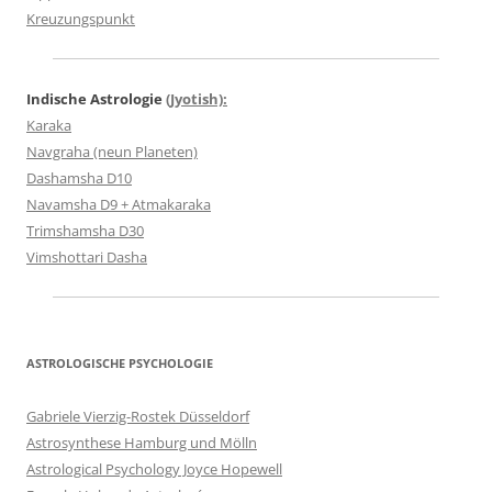
Kreuzungspunkt
Indische Astrologie
(Jyotish):
Karaka
Navgraha (neun Planeten)
Dashamsha D10
Navamsha D9 + Atmakaraka
Trimshamsha D30
Vimshottari Dasha
ASTROLOGISCHE PSYCHOLOGIE
Gabriele Vierzig-Rostek Düsseldorf
Astrosynthese Hamburg und Mölln
Astrological Psychology Joyce Hopewell