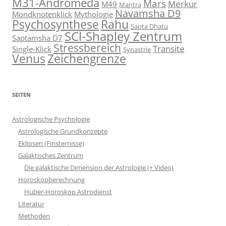
M31-Andromeda
Mars
Merkur
M49
Mantra
Navamsha D9
Mondknotenklick
Mythologie
Psychosynthese
Rahu
Sapta Dhatu
SCl-Shapley Zentrum
Saptamsha D7
Stressbereich
Transite
Single-Klick
Synastrie
Venus
Zeichengrenze
SEITEN
Astrologische Psychologie
Astrologische Grundkonzepte
Eklipsen (Finsternisse)
Galaktisches Zentrum
Die galaktische Dimension der Astrologie (+ Video)
Horoskopberechnung
Huber-Horoskop Astrodienst
Literatur
Methoden