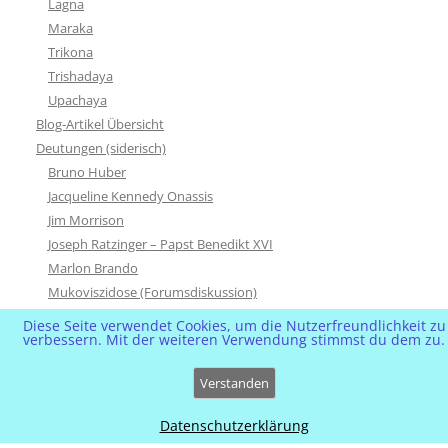
Lagna
Maraka
Trikona
Trishadaya
Upachaya
Blog-Artikel Übersicht
Deutungen (siderisch)
Bruno Huber
Jacqueline Kennedy Onassis
Jim Morrison
Joseph Ratzinger – Papst Benedikt XVI
Marlon Brando
Mukoviszidose (Forumsdiskussion)
Soraya & Reza Pahlevi
Diese Seite verwendet Cookies, um die Nutzerfreundlichkeit zu
verbessern. Mit der weiteren Verwendung stimmst du dem zu.
Sting
Xavir Naidoo
Verstanden
Gochara (Transite)
Graha – Planet
Datenschutzerklärung
Karaka