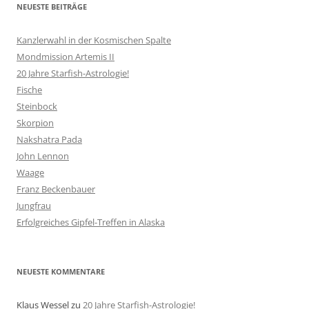
NEUESTE BEITRÄGE
Kanzlerwahl in der Kosmischen Spalte
Mondmission Artemis II
20 Jahre Starfish-Astrologie!
Fische
Steinbock
Skorpion
Nakshatra Pada
John Lennon
Waage
Franz Beckenbauer
Jungfrau
Erfolgreiches Gipfel-Treffen in Alaska
NEUESTE KOMMENTARE
Klaus Wessel
zu
20 Jahre Starfish-Astrologie!