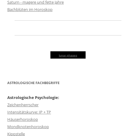
Saturn - magere und fette Jahre
Bachblüten im Horoskop
lunar phases
ASTROLOGISCHE FACHBEGRIFFE
Astrologische Psychologie:
Zeichenherrscher
Intensitätskurve: IP + TP
Häuserhoroskop
Mondknotenhoroskop
Kippstelle