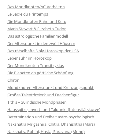
Das Mondknoten/AC-Verhältnis
Le Sacre du Printemps
Die Mondknoten Rahu und Ketu
Maria Stewart & Elizabeth Tudor
Das astrologische Familienmodell
Der Alterspunkt in den zwölf Häusern
Das rätselhafte Sibly-Horoskop der USA
Lebensuhr im Horoskop
Der Mondknoten-Transitzyklus
Die Planeten als göttliche Schöpfung
Chiron
Mondknoten-Alterspunkt und Kreuzungspunkt
Großes Talentdreieck und Drachenfigur
Tithis – 30 indische Mondphasen
Hausspitze, Invert- und Talpunkt (Intensitätskurve)
Determination und Freiheit astro-psychologisch
Nakshatra Mrigashira, Chitra, Dhanishtha (Mars)
Nakshatra Rohini, Hasta, Shravana (Mond)