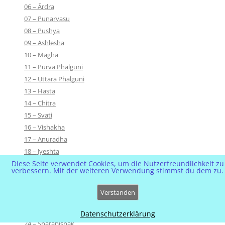
06 – Ārdra
07 – Punarvasu
08 – Pushya
09 – Ashlesha
10 – Magha
11 – Purva Phalguni
12 – Uttara Phalguni
13 – Hasta
14 – Chitra
15 – Svati
16 – Vishakha
17 – Anuradha
18 – Jyeshta
19 – Mula
Diese Seite verwendet Cookies, um die Nutzerfreundlichkeit zu
verbessern. Mit der weiteren Verwendung stimmst du dem zu.
20 – Purva Ashada
21 – Uttara Ashada
Verstanden
22 – Shravana
23 – Dhanishtha
Datenschutzerklärung
24 – Shatabishak