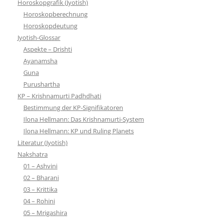
Horoskopgrafik (Jyotish)
Horoskopberechnung
Horoskopdeutung
Jyotish-Glossar
Aspekte – Drishti
Ayanamsha
Guna
Purushartha
KP – Krishnamurti Padhdhati
Bestimmung der KP-Signifikatoren
Ilona Hellmann: Das Krishnamurti-System
Ilona Hellmann: KP und Ruling Planets
Literatur (Jyotish)
Nakshatra
01 – Ashvini
02 – Bharani
03 – Krittika
04 – Rohini
05 – Mrigashira