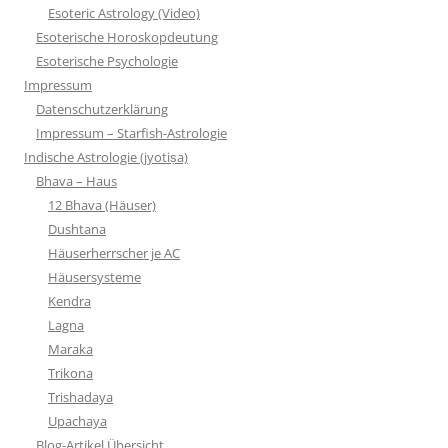
Esoteric Astrology (Video)
Esoterische Horoskopdeutung
Esoterische Psychologie
Impressum
Datenschutzerklärung
Impressum – Starfish-Astrologie
Indische Astrologie (jyotiṣa)
Bhava – Haus
12 Bhava (Häuser)
Dushtana
Häuserherrscher je AC
Häusersysteme
Kendra
Lagna
Maraka
Trikona
Trishadaya
Upachaya
Blog-Artikel Übersicht