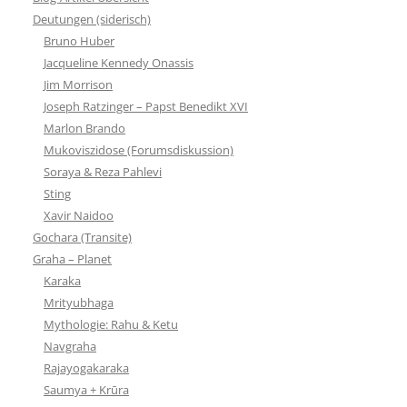
Deutungen (siderisch)
Bruno Huber
Jacqueline Kennedy Onassis
Jim Morrison
Joseph Ratzinger – Papst Benedikt XVI
Marlon Brando
Mukoviszidose (Forumsdiskussion)
Soraya & Reza Pahlevi
Sting
Xavir Naidoo
Gochara (Transite)
Graha – Planet
Karaka
Mrityubhaga
Mythologie: Rahu & Ketu
Navgraha
Rajayogakaraka
Saumya + Krūra