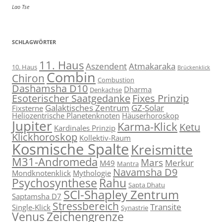
Lao Tse
SCHLAGWÖRTER
11. Haus
Aszendent
Atmakaraka
10. Haus
Brückenklick
Combin
Chiron
Combustion
Dashamsha D10
Dharma
Denkachse
Esoterischer Saatgedanke
Fixes Prinzip
Galaktisches Zentrum
GZ-Solar
Fixsterne
Heliozentrische Planetenknoten
Häuserhoroskop
Jupiter
Karma-Klick
Ketu
Kardinales Prinzip
Klickhoroskop
Kollektiv-Raum
Kosmische Spalte
Kreismitte
M31-Andromeda
Mars
Merkur
M49
Mantra
Navamsha D9
Mondknotenklick
Mythologie
Psychosynthese
Rahu
Sapta Dhatu
SCl-Shapley Zentrum
Saptamsha D7
Stressbereich
Transite
Single-Klick
Synastrie
Venus
Zeichengrenze