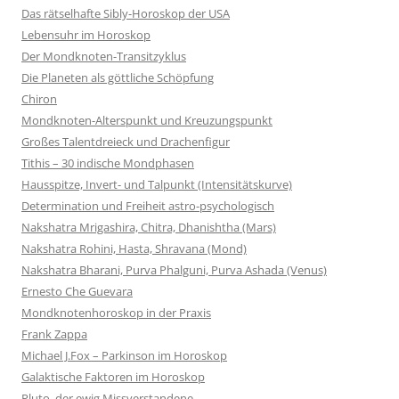
Das rätselhafte Sibly-Horoskop der USA
Lebensuhr im Horoskop
Der Mondknoten-Transitzyklus
Die Planeten als göttliche Schöpfung
Chiron
Mondknoten-Alterspunkt und Kreuzungspunkt
Großes Talentdreieck und Drachenfigur
Tithis – 30 indische Mondphasen
Hausspitze, Invert- und Talpunkt (Intensitätskurve)
Determination und Freiheit astro-psychologisch
Nakshatra Mrigashira, Chitra, Dhanishtha (Mars)
Nakshatra Rohini, Hasta, Shravana (Mond)
Nakshatra Bharani, Purva Phalguni, Purva Ashada (Venus)
Ernesto Che Guevara
Mondknotenhoroskop in der Praxis
Frank Zappa
Michael J.Fox – Parkinson im Horoskop
Galaktische Faktoren im Horoskop
Pluto, der ewig Missverstandene