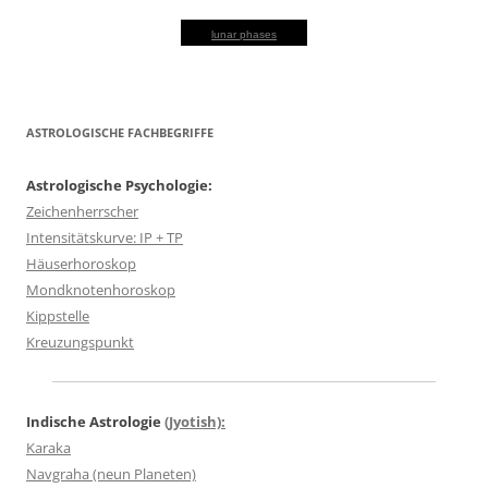
lunar phases
ASTROLOGISCHE FACHBEGRIFFE
Astrologische Psychologie:
Zeichenherrscher
Intensitätskurve: IP + TP
Häuserhoroskop
Mondknotenhoroskop
Kippstelle
Kreuzungspunkt
Indische Astrologie
(Jyotish):
Karaka
Navgraha (neun Planeten)