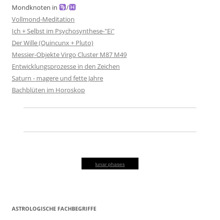
Mondknoten in
/
Vollmond-Meditation
Ich + Selbst im Psychosynthese-"Ei"
Der Wille (Quincunx + Pluto)
Messier-Objekte Virgo Cluster M87 M49
Entwicklungsprozesse in den Zeichen
Saturn - magere und fette Jahre
Bachblüten im Horoskop
lunar phases
ASTROLOGISCHE FACHBEGRIFFE