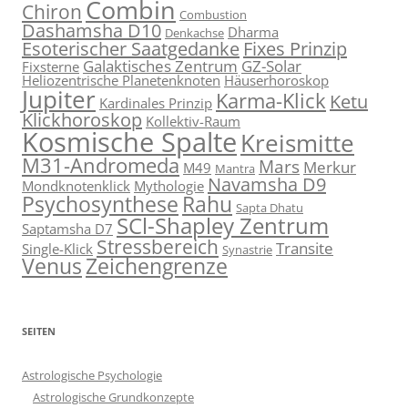
Combin
Chiron
Combustion
Dashamsha D10
Dharma
Denkachse
Esoterischer Saatgedanke
Fixes Prinzip
Galaktisches Zentrum
GZ-Solar
Fixsterne
Heliozentrische Planetenknoten
Häuserhoroskop
Jupiter
Karma-Klick
Ketu
Kardinales Prinzip
Klickhoroskop
Kollektiv-Raum
Kosmische Spalte
Kreismitte
M31-Andromeda
Mars
Merkur
M49
Mantra
Navamsha D9
Mondknotenklick
Mythologie
Psychosynthese
Rahu
Sapta Dhatu
SCl-Shapley Zentrum
Saptamsha D7
Stressbereich
Transite
Single-Klick
Synastrie
Venus
Zeichengrenze
SEITEN
Astrologische Psychologie
Astrologische Grundkonzepte