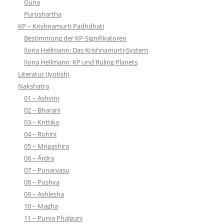
Guna
Purushartha
KP – Krishnamurti Padhdhati
Bestimmung der KP-Signifikatoren
Ilona Hellmann: Das Krishnamurti-System
Ilona Hellmann: KP und Ruling Planets
Literatur (Jyotish)
Nakshatra
01 – Ashvini
02 – Bharani
03 – Krittika
04 – Rohini
05 – Mrigashira
06 – Ārdra
07 – Punarvasu
08 – Pushya
09 – Ashlesha
10 – Magha
11 – Purva Phalguni