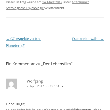
Dieser Beitrag wurde am
14. März 2017
unter
Alterspunkt
,
Astrologische Psychologie
veröffentlicht.
Beitragsnavigation
←
GZ-Aspekte zu Ich-
Frankreich wählt
→
Planeten (2)
Ein Kommentar zu „
Der Lebensfilm
“
Wolfgang
7. April 2017 um 19:16 Uhr
Liebe Birgit,
selbst habe ich keine Erfahrung mit Rückführungen, aber