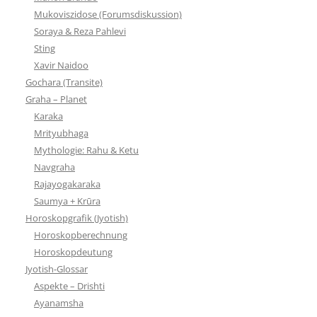
Mukoviszidose (Forumsdiskussion)
Soraya & Reza Pahlevi
Sting
Xavir Naidoo
Gochara (Transite)
Graha – Planet
Karaka
Mrityubhaga
Mythologie: Rahu & Ketu
Navgraha
Rajayogakaraka
Saumya + Krūra
Horoskopgrafik (Jyotish)
Horoskopberechnung
Horoskopdeutung
Jyotish-Glossar
Aspekte – Drishti
Ayanamsha