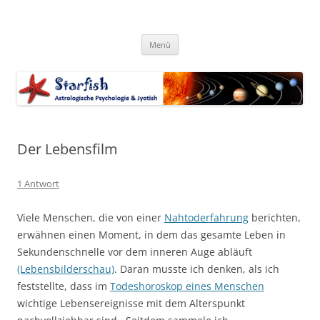
Zum
Inhalt
Starfish-Blog
springen
Astrologische Psychologie & Jyotish
Menü
Der Lebensfilm
1 Antwort
Viele Menschen, die von einer
Nahtoderfahrung
berichten,
erwähnen einen Moment, in dem das gesamte Leben in
Sekundenschnelle vor dem inneren Auge abläuft
(Lebensbilderschau)
. Daran musste ich denken, als ich
feststellte, dass im
Todeshoroskop eines Menschen
wichtige Lebensereignisse mit dem Alterspunkt