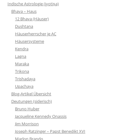
Indische Astrologie (jyotiṣa)
Bhava – Haus
12 Bhava (Häuser)
Dushtana
Häuserherrscher je AC
Häusersysteme
Kendra
Lagna
Maraka
Trikona
Trishadaya
Upachaya
Blog-Artikel Übersicht
Deutungen (siderisch)
Bruno Huber
Jacqueline Kennedy Onassis
Jim Morrison
Joseph Ratzinger – Papst Benedikt XVI
Marlon Brando