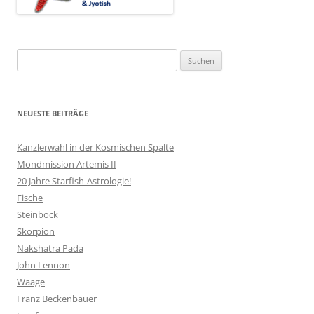
Suchen
nach:
NEUESTE BEITRÄGE
Kanzlerwahl in der Kosmischen Spalte
Mondmission Artemis II
20 Jahre Starfish-Astrologie!
Fische
Steinbock
Skorpion
Nakshatra Pada
John Lennon
Waage
Franz Beckenbauer