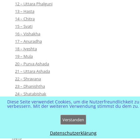
12 – Uttara Phalguni
13 – Hasta
14 – Chitra
15 – Svati
16 – Vishakha
17 – Anuradha
18 – Jyeshta
19 – Mula
20 – Purva Ashada
21 – Uttara Ashada
22 – Shravana
23 – Dhanishtha
24 – Shatabishak
25 – Purva Bhadrapada
Diese Seite verwendet Cookies, um die Nutzerfreundlichkeit zu
verbessern. Mit der weiteren Verwendung stimmst du dem zu.
26 – Uttara Bhadrapada
27 – Revati
Verstanden
Nakṣatra
Nakshatra-Herrscher
Datenschutzerklärung
Texte