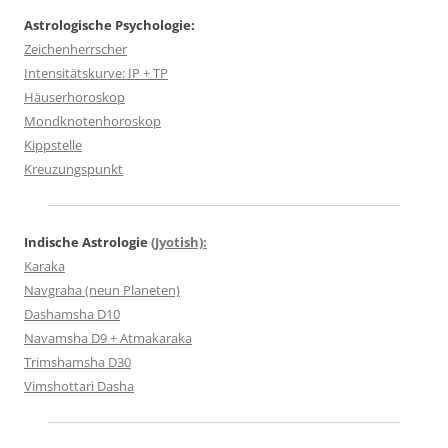
Astrologische Psychologie:
Zeichenherrscher
Intensitätskurve: IP + TP
Häuserhoroskop
Mondknotenhoroskop
Kippstelle
Kreuzungspunkt
Indische Astrologie
(Jyotish):
Karaka
Navgraha (neun Planeten)
Dashamsha D10
Navamsha D9 + Atmakaraka
Trimshamsha D30
Vimshottari Dasha