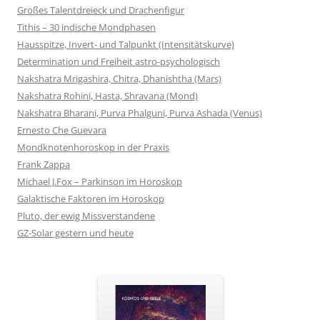
Großes Talentdreieck und Drachenfigur
Tithis – 30 indische Mondphasen
Hausspitze, Invert- und Talpunkt (Intensitätskurve)
Determination und Freiheit astro-psychologisch
Nakshatra Mrigashira, Chitra, Dhanishtha (Mars)
Nakshatra Rohini, Hasta, Shravana (Mond)
Nakshatra Bharani, Purva Phalguni, Purva Ashada (Venus)
Ernesto Che Guevara
Mondknotenhoroskop in der Praxis
Frank Zappa
Michael J.Fox – Parkinson im Horoskop
Galaktische Faktoren im Horoskop
Pluto, der ewig Missverstandene
GZ-Solar gestern und heute