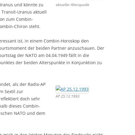
Uranus und könnte zu
aktueller Alterspunkt
 Transit-Uranus aktuell
ion zum Combin-
ombin-Chiron steht.
eressant ist, in einem Combin-Horoskop den
burtsmoment der beiden Partner anzuschauen. Der
urtstag der NATO am 04.04.1949 fällt in die
unktes der beiden Alterspunkte in Konjunktion zu
ndet, als der Radix-AP
 Sextil zur
AP 25.12.1993
eflektiert doch sehr
rhalb dieses Combin-
wischen NATO und dem
h mich in den letzten Monaten des Eindrucks nicht