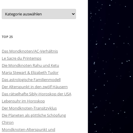
20 – PURVA ASHADA
Kategorien
21 – UTTARA ASHADA
22 – SHRAVANA
TOP 25
23 – DHANISHTHA
24 – SHATABISHAK
Das Mondknoten/AC-Verhältnis
Le Sacre du Printemps
25 – PURVA BHADRAPADA
Die Mondknoten Rahu und Ketu
Maria Stewart & Elizabeth Tudor
26 – UTTARA BHADRAPADA
Das astrologische Familienmodell
Der Alterspunkt in den zwölf Häusern
27 – REVATI
Das rätselhafte Sibly-Horoskop der USA
NAKSHATRA-HERRSCHER
Lebensuhr im Horoskop
Der Mondknoten-Transitzyklus
Die Planeten als göttliche Schöpfung
Chiron
Mondknoten-Alterspunkt und