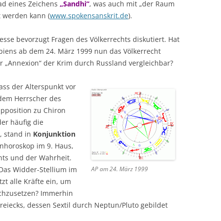
ad eines Zeichens
„Sandhi“
, was auch mit „der Raum
 werden kann (
www.spokensanskrit.de
).
esse bevorzugt Fragen des Völkerrechts diskutiert. Hat
iens ab dem 24. März 1999 nun das Völkerrecht
der „Annexion“ der Krim durch Russland vergleichbar?
dass der Alterspunkt vor
(dem Herrscher des
pposition zu Chiron
der häufig die
, stand in
Konjunktion
nhoroskop im 9. Haus,
chts und der Wahrheit.
 Das Widder-Stellium im
AP am 24. März 1999
zt alle Kräfte ein, um
rchzusetzen? Immerhin
Dreiecks, dessen Sextil durch Neptun/Pluto gebildet