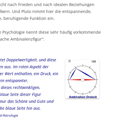
ucht nach Frieden und nach idealen Beziehungen
lkern. Und Pluto nimmt hier die entspannende,
, beruhigende Funktion ein.
he Psychologie nennt diese sehr häufig vorkommende
fache Ambivalenzfigur“:
et Doppelwertigkeit, und diese
en aus. Im roten Aspekt der
r Wert enthalten, ein Druck, ein
ein entspannter,
 dieses rechtwinkligen,
blaue Seite dieser Figur
t nur das Schöne und Gute und
ie blaue Seite hin aus.
d-Astrologie