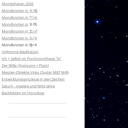
Mondphasen 2026
Mondknoten in ♓/♍
Mondknoten in ♈/♎
Mondknoten in
♉/♏
Mondknoten in ♊/♐
Mondknoten in ♋/♑
Mondknoten in ♍/♓
Vollmond-Meditation
Ich + Selbst im Psychosynthese-"Ei"
Der Wille (Quincunx + Pluto)
Messier-Objekte Virgo Cluster M87 M49
Entwicklungsprozesse in den Zeichen
Saturn - magere und fette Jahre
Bachblüten im Horoskop