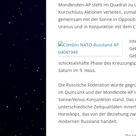
Mondknoten-AP steht im Quadrat zu 
Kurzschluss-Aktionen verleiten, zumal
gemeinsam mit der Sonne in Opposit
Uranus und in Konjunktion mit dem C
Int
Ge
Geb
schicksalshafte Phase des Kreuzungsp
Saturn im 9. Haus.
Die Russische Föderation wurde gegrü
im Quincunx und der Mondknote-AP im
Sonne/Venus-Konjunktion stand. Das r
unterschiedliche Zeitqualitäten inne
Horoskops, das von der Beziehung z
modernen Russland handelt.
Da ic