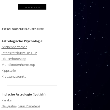
lunar phases
ASTROLOGISCHE FACHBEGRIFFE
Astrologische Psychologie:
Zeichenherrscher
Intensitätskurve: IP + TP
Häuserhoroskop
Mondknotenhoroskop
Kippstelle
Kreuzungspunkt
Indische Astrologie
(Jyotish):
Karaka
Navgraha (neun Planeten)