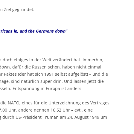
TRANSITE
DAS COMBIN-HOROSKOP
KREUZE + TEMPERAMENTE
TYPEN
m Ziel gegründet:
LITE
EKLIPSEN (FINSTERNISSE)
MONDKNOTEN
☊ – DE
NAK
HOROSKOPBERECHNUNG
HUBER-HOROSKOP ASTRODIENST
ericans in, and the Germans down”
PLANETEN + ZEICHEN
MONDKN
PLANET
TEX
LITERATUR
☊☋ – I
TIERKRE
VAR
BEWUSST
doch einiges in der Welt verändert hat. Immerhin,
VIM
MONDK
down, dafür die Russen schon, haben nicht einmal
Paktes (der hat sich 1991 selbst aufgelöst) – und die
YOG
age, sind natürlich super drin. Und lassen jetzt die
sseln. Entspannung in Europa ist anders.
 die NATO, eines für die Unterzeichnung des Vertrages
.00 Uhr, andere nennen 16.52 Uhr – evtl. eine
rung durch US-Präsident Truman am 24. August 1949 um