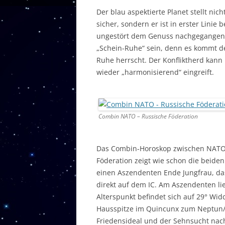
Der blau aspektierte Planet stellt ni
sicher, sondern er ist in erster Lini
ungestört dem Genuss nachgegangen 
„Schein-Ruhe“ sein, denn es kommt de
Ruhe herrscht. Der Konfliktherd kann 
wieder „harmonisierend“ eingreift.
Combin NATO – Russische Föderation
Das Combin-Horoskop zwischen NATO
Föderation zeigt wie schon die beide
einen Aszendenten Ende Jungfrau, da
direkt auf dem IC. Am Aszendenten lie
Alterspunkt befindet sich auf 29° Wid
Hausspitze im Quincunx zum Neptun/P
Friedensideal und der Sehnsucht nach