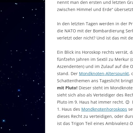
nennt man den ersten und letzten Gr
zwischen Himmel und Erde“ übersetzt
In den letzten Tagen werden in der Pr
die NATO mit der Bombardierung Serb
verletzt oder nicht? Und ist das mit 
Ein Blick ins Horoskop rechts verrät, 
fünfzehn Jahren im Sextil zu Merkur 
Aszendenten) und im Zulauf auf die O
stand. Der
Mondknoten-Alterspunkt
, 
Schattenthemen ans Tageslicht bringt
mit Pluto!
Dieser steht im Mondknote
sieht sich also als Verteidiger des Re
Pluto im 9. Haus hat immer recht. 😉
1. Haus des
Mondknotenhoroskops
set
dieses Recht zu verteidigen, oder du
ist das Trigon Teil eines Ambivalenz-