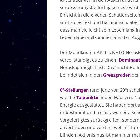
verbesserungsbedürftig sein, so wird 
Einsicht in die eigenen Schattenseiten
sind so perfekt und harmonisch, aber k
dass man vielleicht sein Leben lang in
Leben dabei vollkommen aus den Auge
Der Mondknoten-AP des NATO-Horosko
vervollständigt es zu einem
Dominant
Horoskop möglich ist. Das macht Hoff
befindet sich in den
Grenzgraden
der
0°-Stellungen
(und jene von 29°) sche
wie die
Talpunkte
in den Häusern. Na
Energie ausgestattet. Sie haben dort a
unbestimmt und frei ist, wo neue Sch
Vorgefertigtes zurückgreifen, sonde
anvertrauen und warten, welche Türe
blindem Aktionismus ist man hier meis