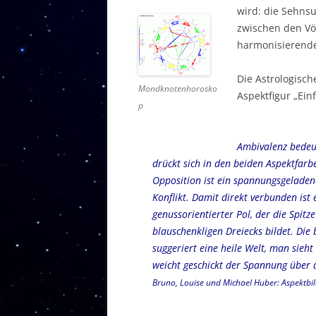
wird: die Sehns
zwischen den Vö
harmonisierende
Die Astrologisc
Mondknotenhorosko
Aspektfigur „Ein
p
Ambivalenz bedeut
drückt sich in den beiden Aspektfarb
Opposition ist ein spannungsgeladene
Konflikt. Damit direkt verbunden ist 
genussorientierter Pol, der die Spitze
blauschenkligen Dreiecks bildet. Die 
suggeriert eine heile Welt, man sieh
weicht geschickt der Spannung über d
Bruno, Louise und Michael Huber: Aspektbil