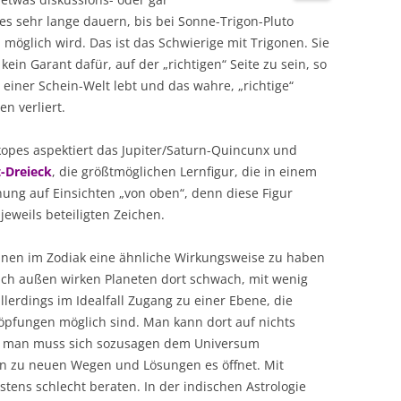
es sehr lange dauern, bis bei Sonne-Trigon-Pluto
 möglich wird. Das ist das Schwierige mit Trigonen. Sie
ein Garant dafür, auf der „richtigen“ Seite zu sein, so
 einer Schein-Welt lebt und das wahre, „richtige“
n verliert.
pes aspektiert das Jupiter/Saturn-Quincunx und
-Dreieck
, die größtmöglichen Lernfigur, die in einem
nung auf Einsichten „von oben“, denn diese Figur
 jeweils beteiligten Zeichen.
inen im Zodiak eine ähnliche Wirkungsweise zu haben
ch außen wirken Planeten dort schwach, mit wenig
llerdings im Idealfall Zugang zu einer Ebene, die
öpfungen möglich sind. Man kann dort auf nichts
rn man muss sich sozusagen dem Universum
n zu neuen Wegen und Lösungen es öffnet. Mit
tens schlecht beraten. In der indischen Astrologie