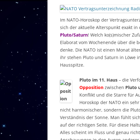
Im NATO-Horoskop der Vertragsunterz
sich der aktuelle Alterspunkt exakt in
Pluto/Saturn
! Welch ko(s)mischer Zuf
Elaborat vom Wochenende über die b
denke. Die NATO ist einen Monat älter
ihr stehen Pluto und Saturn in Löwe 
Hausspitze.
Pluto im 11. Haus
– die Verf
Opposition
zwischen
Pluto 
Konflikt und die Starre für A
Horoskop der NATO ein seh
nicht harmonischer, sondern die Pluto
Verständnis der Sonne. Man fühlt sich
auf der richtigen Seite. Für diese Ha
Alles scheint im Fluss und genau richt
Anschauungen in den Augen anderer e