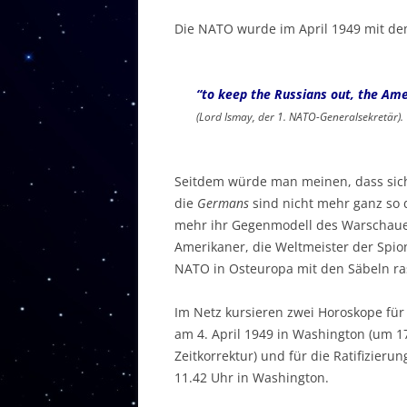
Die NATO wurde im April 1949 mit de
“to keep the Russians out, the Am
(Lord Ismay, der 1. NATO-Generalsekretär).
Seitdem würde man meinen, dass sich 
die
Germans
sind nicht mehr ganz so 
mehr ihr Gegenmodell des Warschauer 
Amerikaner, die Weltmeister der Spion
NATO in Osteuropa mit den Säbeln ra
Im Netz kursieren zwei Horoskope für
am 4. April 1949 in Washington (um 17
Zeitkorrektur) und für die Ratifizie
11.42 Uhr in Washington.