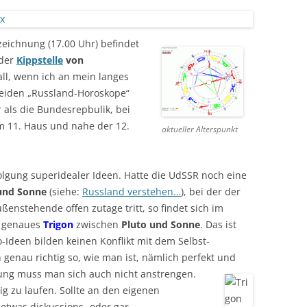
eichnung (17.00 Uhr) befindet
 der
Kippstelle
von
all, wenn ich an mein langes
eiden „Russland-Horoskope“
 als die Bundesrepbulik, bei
im 11. Haus und nahe der 12.
aktueller Alterspunkt
olgung superidealer Ideen. Hatte die UdSSR noch eine
und Sonne
(siehe:
Russland verstehen…
), bei der der
ußenstehende offen zutage tritt, so findet sich im
r genaues
Trigon
zwischen
Pluto und Sonne
. Das ist
-Ideen bilden keinen Konflikt mit dem Selbst-
 genau richtig so, wie man ist, nämlich perfekt und
ltung muss man sich auch nicht
anstrengen.
ig zu laufen. Sollte an den eigenen
twas diskussions- oder gar