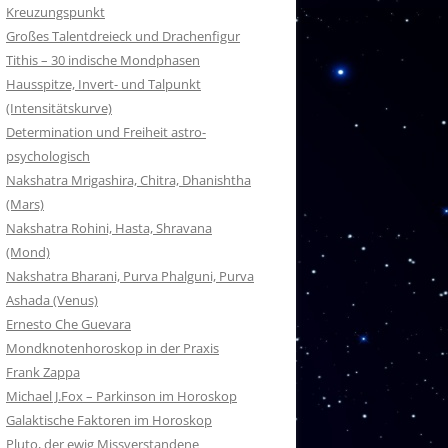
Kreuzungspunkt
Großes Talentdreieck und Drachenfigur
Tithis – 30 indische Mondphasen
Hausspitze, Invert- und Talpunkt
(Intensitätskurve)
Determination und Freiheit astro-
psychologisch
Nakshatra Mrigashira, Chitra, Dhanishtha
(Mars)
Nakshatra Rohini, Hasta, Shravana
(Mond)
Nakshatra Bharani, Purva Phalguni, Purva
Ashada (Venus)
Ernesto Che Guevara
Mondknotenhoroskop in der Praxis
Frank Zappa
Michael J.Fox – Parkinson im Horoskop
Galaktische Faktoren im Horoskop
Pluto, der ewig Missverstandene