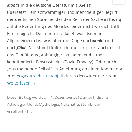
Manas
in die deutsche Literatur mit „Geist“
übersetzt – ein schwammiger und mehrdeutiger Begriff
der deutschen Sprache, der den Kern der Sache in Bezug
auf die Bedeutung des Mondes leider nicht wirklich trifft.
Eine mögliche Definition ist: das Bewusstsein im
Allgemeinen, das, was über die Dinge nach
denkt
und
nach
fühlt
. Der Mond fühlt nicht nur, er denkt auch, er ist
das Gemüt, das „abhängige, nachdenkende, meist
konditionierte Bewusstsein“ (David Frawley). Oder auch:
„das meinende Selbst“, in Anlehnung an einen Kommentar
zum
Yogasutra des Patanjali
durch den Autor R. Sriram.
Weiterlesen
→
Dieser Beitrag wurde am
1. Dezember 2012
unter
Indische
Astrologie
,
Mond
,
Mythologie
,
Nakshatra
,
Sternbilder
veröffentlicht.