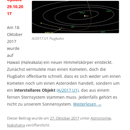
29.10.20
17
Am 18.
Oktober
A/2017 U1 Flugbahn
2017
wurde
auf
Hawaii (Haleakala) ein neuer Himmelskörper entdeckt.
Zunächst vermutete man einen Kometen, doch die
Flugbahn offenbarte schnell, dass es sich weder um einen
Kometen noch um einen Asteroiden handelt, sondern um
ein
interstellares Objekt
(A/2017 U1)
, das aus einem
fernen Sternsystem stammen muss. Jedenfalls gehört es
nicht zu unserem Sonnensystem.
Weiterlesen
→
Dieser Beitrag wurde am
27. Oktober 2017
unter
Astronomie
,
Nakshatra
veröffentlicht.