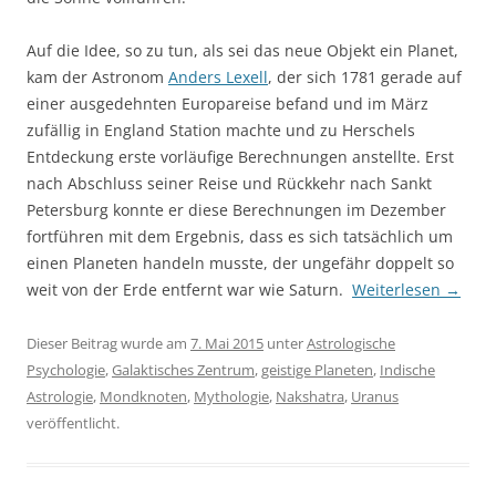
Auf die Idee, so zu tun, als sei das neue Objekt ein Planet,
kam der Astronom
Anders Lexell
, der sich 1781 gerade auf
einer ausgedehnten Europareise befand und im März
zufällig in England Station machte und zu Herschels
Entdeckung erste vorläufige Berechnungen anstellte. Erst
nach Abschluss seiner Reise und Rückkehr nach Sankt
Petersburg konnte er diese Berechnungen im Dezember
fortführen mit dem Ergebnis, dass es sich tatsächlich um
einen Planeten handeln musste, der ungefähr doppelt so
weit von der Erde entfernt war wie Saturn.
Weiterlesen
→
Dieser Beitrag wurde am
7. Mai 2015
unter
Astrologische
Psychologie
,
Galaktisches Zentrum
,
geistige Planeten
,
Indische
Astrologie
,
Mondknoten
,
Mythologie
,
Nakshatra
,
Uranus
veröffentlicht.