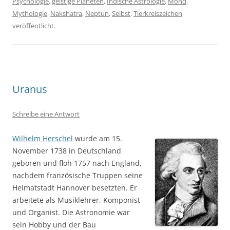
Psychologie
,
geistige Planeten
,
Indische Astrologie
,
Mond
,
Mythologie
,
Nakshatra
,
Neptun
,
Selbst
,
Tierkreiszeichen
veröffentlicht.
Uranus
Schreibe eine Antwort
Wilhelm Herschel
wurde am 15.
November 1738 in Deutschland
geboren und floh 1757 nach England,
nachdem französische Truppen seine
Heimatstadt Hannover besetzten. Er
arbeitete als Musiklehrer, Komponist
und Organist. Die Astronomie war
sein Hobby und der Bau