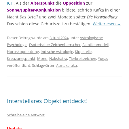
ICH
. Als der
Alterspunkt
die
Opposition
zur
Sonne/Jupiter-Konjunktion
bildete, schrieb Kafka in einer
Nacht
Das Urteil
und zwei Monate später
Die Verwandlung
.
Das schien diese Geburtszeit zu bestätigen.
Weiterlesen
→
Dieser Beitrag wurde am
3. Juni 2024
unter
Astrologische
Psychologie
,
Esoterischer Zeichenherrscher
,
Familienmodell
,
Horoskopdeutung
,
Indische Astrologie
,
Kippstelle
,
Kreuzungspunkt
,
Mond
,
Nakshatra
,
Tierkreiszeichen
,
Yogas
veröffentlicht. Schlagwörter:
Atmakaraka
.
Interstellares Objekt entdeckt!
Schreibe eine Antwort
Update