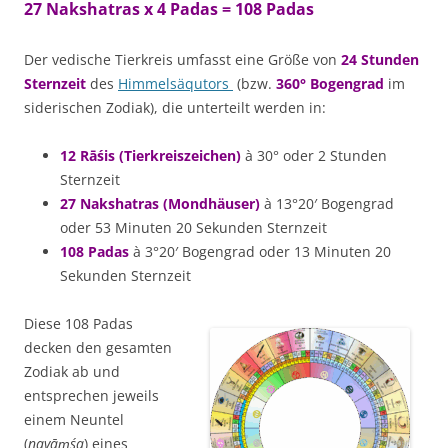
27 Nakshatras x 4 Padas = 108 Padas
Der vedische Tierkreis umfasst eine Größe von
24 Stunden
Sternzeit
des
Himmelsäqutors
(bzw.
360° Bogengrad
im
siderischen Zodiak), die unterteilt werden in:
12 Rāśis
(Tierkreiszeichen)
à 30° oder 2 Stunden
Sternzeit
27 Nakshatras (Mondhäuser)
à 13°20′ Bogengrad
oder 53 Minuten 20 Sekunden Sternzeit
108 Padas
à 3°20′ Bogengrad oder 13 Minuten 20
Sekunden Sternzeit
Diese 108 Padas
decken den gesamten
Zodiak ab und
entsprechen jeweils
einem Neuntel
(
navāṃśa
) eines