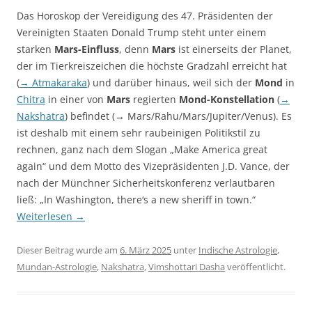
Das Horoskop der Vereidigung des 47. Präsidenten der
Vereinigten Staaten Donald Trump steht unter einem
starken
Mars-Einfluss
, denn
Mars
ist einerseits der Planet,
der im Tierkreiszeichen die höchste Gradzahl erreicht hat
(
→ Atmakaraka
) und darüber hinaus, weil sich der
Mond
in
Chitra
in einer von
Mars
regierten
Mond-Konstellation
(
→
Nakshatra
) befindet (→ Mars/Rahu/Mars/Jupiter/Venus). Es
ist deshalb mit einem sehr raubeinigen Politikstil zu
rechnen, ganz nach dem Slogan „Make America great
again“ und dem Motto des Vizepräsidenten J.D. Vance, der
nach der Münchner Sicherheitskonferenz verlautbaren
ließ: „In Washington, there‘s a new sheriff in town.“
Weiterlesen
→
Dieser Beitrag wurde am
6. März 2025
unter
Indische Astrologie
,
Mundan-Astrologie
,
Nakshatra
,
Vimshottari Dasha
veröffentlicht.