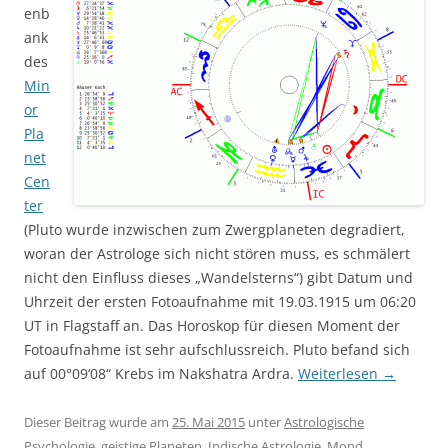
enb
ank
des
Min
or
Pla
net
Cen
ter
(Pluto wurde inzwischen zum Zwergplaneten degradiert,
woran der Astrologe sich nicht stören muss, es schmälert
nicht den Einfluss dieses „Wandelsterns“) gibt Datum und
Uhrzeit der ersten Fotoaufnahme mit 19.03.1915 um 06:20
UT in Flagstaff an. Das Horoskop für diesen Moment der
Fotoaufnahme ist sehr aufschlussreich. Pluto befand sich
auf 00°09‘08“ Krebs im Nakshatra Ardra.
Weiterlesen
→
Dieser Beitrag wurde am
25. Mai 2015
unter
Astrologische
Psychologie
,
geistige Planeten
,
Indische Astrologie
,
Mond
,