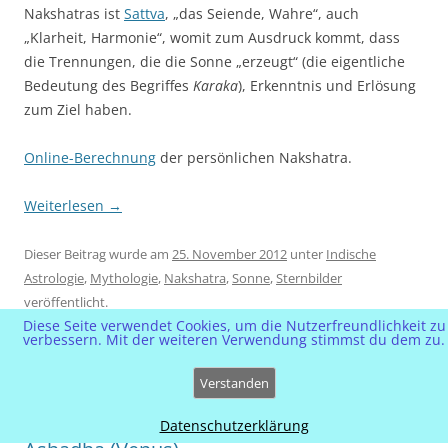
Nakshatras ist
Sattva
, „das Seiende, Wahre“, auch
„Klarheit, Harmonie“, womit zum Ausdruck kommt, dass
die Trennungen, die die Sonne „erzeugt“ (die eigentliche
Bedeutung des Begriffes
Karaka
), Erkenntnis und Erlösung
zum Ziel haben.
Online-Berechnung
der persönlichen Nakshatra.
Weiterlesen
→
Dieser Beitrag wurde am
25. November 2012
unter
Indische
Astrologie
,
Mythologie
,
Nakshatra
,
Sonne
,
Sternbilder
veröffentlicht.
Diese Seite verwendet Cookies, um die Nutzerfreundlichkeit zu
verbessern. Mit der weiteren Verwendung stimmst du dem zu.
Verstanden
Nakshatra Bharani, Purva Phalguni, Purva
Datenschutzerklärung