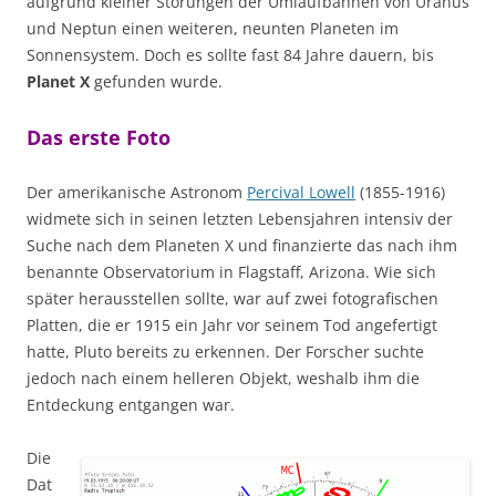
aufgrund kleiner Störungen der Umlaufbahnen von Uranus
und Neptun einen weiteren, neunten Planeten im
Sonnensystem. Doch es sollte fast 84 Jahre dauern, bis
Planet X
gefunden wurde.
Das erste Foto
Der amerikanische Astronom
Percival Lowell
(1855-1916)
widmete sich in seinen letzten Lebensjahren intensiv der
Suche nach dem Planeten X und finanzierte das nach ihm
benannte Observatorium in Flagstaff, Arizona. Wie sich
später herausstellen sollte, war auf zwei fotografischen
Platten, die er 1915 ein Jahr vor seinem Tod angefertigt
hatte, Pluto bereits zu erkennen. Der Forscher suchte
jedoch nach einem helleren Objekt, weshalb ihm die
Entdeckung entgangen war.
Die
Dat