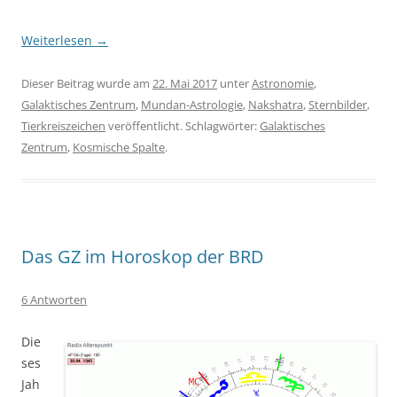
Weiterlesen
→
Dieser Beitrag wurde am
22. Mai 2017
unter
Astronomie
,
Galaktisches Zentrum
,
Mundan-Astrologie
,
Nakshatra
,
Sternbilder
,
Tierkreiszeichen
veröffentlicht. Schlagwörter:
Galaktisches
Zentrum
,
Kosmische Spalte
.
Das GZ im Horoskop der BRD
6 Antworten
Die
ses
Jah