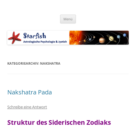
Zum
Inhalt
Starfish-Blog
springen
Astrologische Psychologie & Jyotish
Menü
KATEGORIEARCHIV:
NAKSHATRA
Nakshatra Pada
Schreibe eine Antwort
Struktur des Siderischen Zodiaks