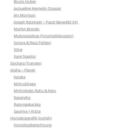
Bruno Huber
Jacqueline Kennedy Onassis
Jim Morrison
Joseph Ratzinger – Papst Benedikt XVI
Marlon Brando
Mukoviszidose (Forumsdiskussion)
Soraya & Reza Pahlevi
Sting
Xavir Naidoo
Gochara (Transite)
Graha – Planet
Karaka
Mrityubhaga
Mythologie: Rahu & Ketu
Navgraha
Rajayogakaraka
Saumya + Krūra
Horoskopgrafik (Jyotish)
Horoskopberechnung