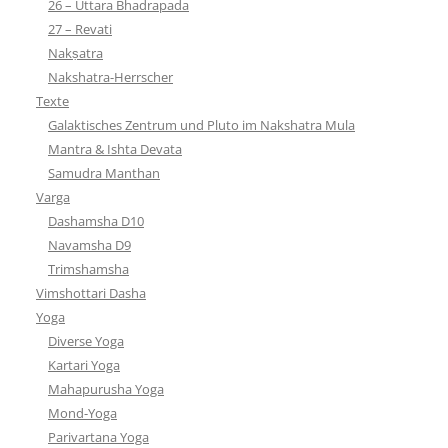
26 – Uttara Bhadrapada
27 – Revati
Nakṣatra
Nakshatra-Herrscher
Texte
Galaktisches Zentrum und Pluto im Nakshatra Mula
Mantra & Ishta Devata
Samudra Manthan
Varga
Dashamsha D10
Navamsha D9
Trimshamsha
Vimshottari Dasha
Yoga
Diverse Yoga
Kartari Yoga
Mahapurusha Yoga
Mond-Yoga
Parivartana Yoga