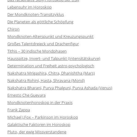
Lebensuhr im Horoskop
Der Mondknoten-Transitzyklus
Die Planeten als göttliche Schöpfung
Chiron
Mondknoten-Alterspunkt und Kreuzungspunkt
Großes Talentdreieck und Drachenfigur
Tithis – 30 indische Mondphasen
Hausspitze, Invert- und Talpunkt (Intensitätskurve)
Determination und Freiheit astro-psychologisch
Nakshatra Mrigashira, Chitra, Dhanishtha (Mars)
Nakshatra Rohini, Hasta, Shravana (Mond)
Nakshatra Bharani, Purva Phalguni, Purva Ashada (Venus)
Ernesto Che Guevara
Mondknotenhoroskop in der Praxis
Frank Zappa
Michael J.Fox – Parkinson im Horoskop
Galaktische Faktoren im Horoskop
Pluto, der ewig Missverstandene