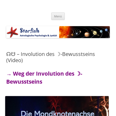
Zum
Inhalt
Starfish-Blog
springen
Astrologische Psychologie & Jyotish
Menü
☊☋ – Involution des ☽-Bewusstseins
(Video)
→ Weg der Involution des ☽-
Bewusstseins