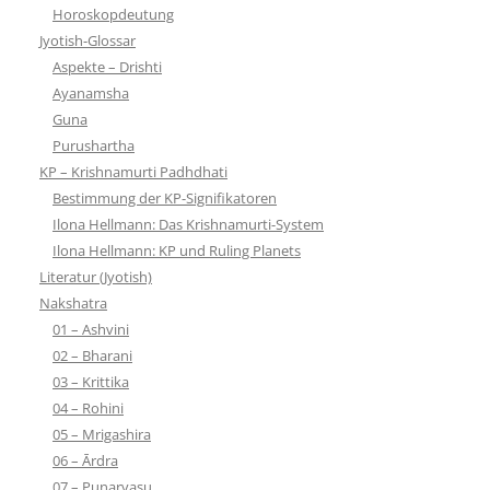
Horoskopdeutung
Jyotish-Glossar
Aspekte – Drishti
Ayanamsha
Guna
Purushartha
KP – Krishnamurti Padhdhati
Bestimmung der KP-Signifikatoren
Ilona Hellmann: Das Krishnamurti-System
Ilona Hellmann: KP und Ruling Planets
Literatur (Jyotish)
Nakshatra
01 – Ashvini
02 – Bharani
03 – Krittika
04 – Rohini
05 – Mrigashira
06 – Ārdra
07 – Punarvasu