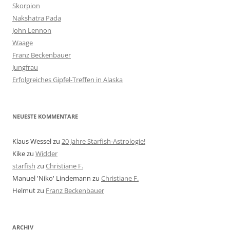
Skorpion
Nakshatra Pada
John Lennon
Waage
Franz Beckenbauer
Jungfrau
Erfolgreiches Gipfel-Treffen in Alaska
NEUESTE KOMMENTARE
Klaus Wessel
zu
20 Jahre Starfish-Astrologie!
Kike
zu
Widder
starfish
zu
Christiane F.
Manuel 'Niko' Lindemann
zu
Christiane F.
Helmut
zu
Franz Beckenbauer
ARCHIV