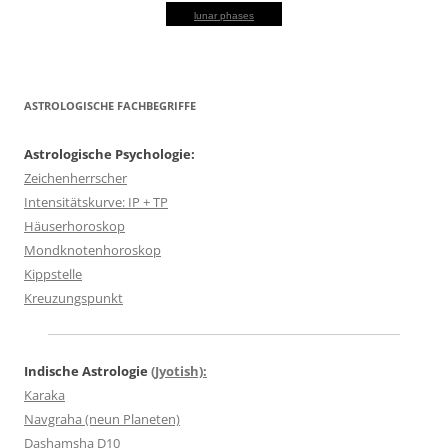
lunar phases
ASTROLOGISCHE FACHBEGRIFFE
Astrologische Psychologie:
Zeichenherrscher
Intensitätskurve: IP + TP
Häuserhoroskop
Mondknotenhoroskop
Kippstelle
Kreuzungspunkt
Indische Astrologie
(Jyotish):
Karaka
Navgraha (neun Planeten)
Dashamsha D10