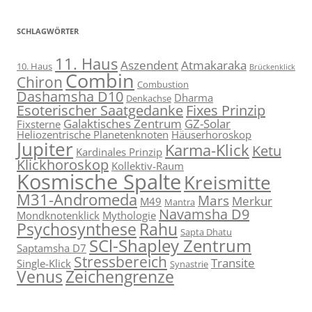
SCHLAGWÖRTER
11. Haus
Aszendent
Atmakaraka
10. Haus
Brückenklick
Combin
Chiron
Combustion
Dashamsha D10
Dharma
Denkachse
Esoterischer Saatgedanke
Fixes Prinzip
Galaktisches Zentrum
GZ-Solar
Fixsterne
Heliozentrische Planetenknoten
Häuserhoroskop
Jupiter
Karma-Klick
Ketu
Kardinales Prinzip
Klickhoroskop
Kollektiv-Raum
Kosmische Spalte
Kreismitte
M31-Andromeda
Mars
Merkur
M49
Mantra
Navamsha D9
Mondknotenklick
Mythologie
Psychosynthese
Rahu
Sapta Dhatu
SCl-Shapley Zentrum
Saptamsha D7
Stressbereich
Transite
Single-Klick
Synastrie
Venus
Zeichengrenze