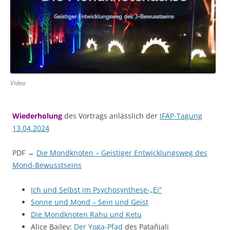
Video
Wiederholung
des Vortrags anlässlich der
IFAP-Tagung
13.04.2024
PDF →
Die Mondknoten – Geistiger Entwicklungsweg des
Mond-Bewusstseins
Ich und Selbst im Psychosynthese-„Ei“
Sonne und Mond – Sein und Geist
Die Mondknoten Rahu und Ketu
Alice Bailey:
Der Yoga-Pfad
des Patañjali