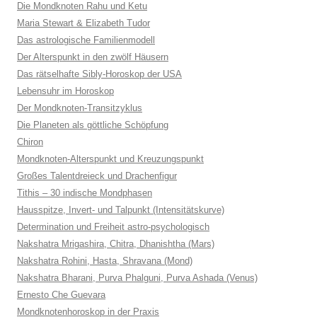
Die Mondknoten Rahu und Ketu
Maria Stewart & Elizabeth Tudor
Das astrologische Familienmodell
Der Alterspunkt in den zwölf Häusern
Das rätselhafte Sibly-Horoskop der USA
Lebensuhr im Horoskop
Der Mondknoten-Transitzyklus
Die Planeten als göttliche Schöpfung
Chiron
Mondknoten-Alterspunkt und Kreuzungspunkt
Großes Talentdreieck und Drachenfigur
Tithis – 30 indische Mondphasen
Hausspitze, Invert- und Talpunkt (Intensitätskurve)
Determination und Freiheit astro-psychologisch
Nakshatra Mrigashira, Chitra, Dhanishtha (Mars)
Nakshatra Rohini, Hasta, Shravana (Mond)
Nakshatra Bharani, Purva Phalguni, Purva Ashada (Venus)
Ernesto Che Guevara
Mondknotenhoroskop in der Praxis