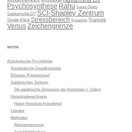
Mondknotenklick
Mythologie
Psychosynthese
Rahu
Sapta Dhatu
SCl-Shapley Zentrum
Saptamsha D7
Stressbereich
Transite
Single-Klick
Synastrie
Venus
Zeichengrenze
SEITEN
Astrologische Psychologie
Astrologische Grundkonzepte
Eklipsen (Finsternisse)
Galaktisches Zentrum
Die galaktische Dimension der Astrologie (+ Video)
Horoskopberechnung
Huber-Horoskop Astrodienst
Literatur
Methoden
Altersprogression
Aspektbilddeutung