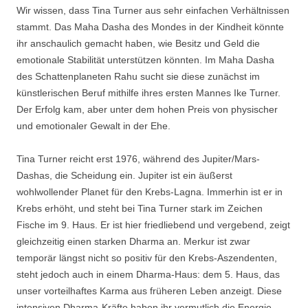
Wir wissen, dass Tina Turner aus sehr einfachen Verhältnissen
stammt. Das Maha Dasha des Mondes in der Kindheit könnte
ihr anschaulich gemacht haben, wie Besitz und Geld die
emotionale Stabilität unterstützen könnten. Im Maha Dasha
des Schattenplaneten Rahu sucht sie diese zunächst im
künstlerischen Beruf mithilfe ihres ersten Mannes Ike Turner.
Der Erfolg kam, aber unter dem hohen Preis von physischer
und emotionaler Gewalt in der Ehe.
Tina Turner reicht erst 1976, während des Jupiter/Mars-
Dashas, die Scheidung ein. Jupiter ist ein äußerst
wohlwollender Planet für den Krebs-Lagna. Immerhin ist er in
Krebs erhöht, und steht bei Tina Turner stark im Zeichen
Fische im 9. Haus. Er ist hier friedliebend und vergebend, zeigt
gleichzeitig einen starken Dharma an. Merkur ist zwar
temporär längst nicht so positiv für den Krebs-Aszendenten,
steht jedoch auch in einem Dharma-Haus: dem 5. Haus, das
unser vorteilhaftes Karma aus früheren Leben anzeigt. Diese
intensiven Dharma-Kräfte haben ihr vermutlich die Energie