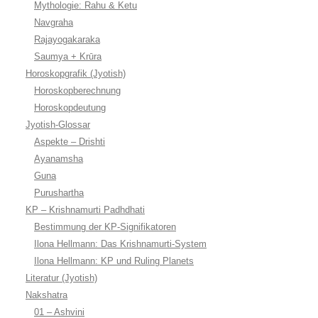
Mythologie: Rahu & Ketu
Navgraha
Rajayogakaraka
Saumya + Krūra
Horoskopgrafik (Jyotish)
Horoskopberechnung
Horoskopdeutung
Jyotish-Glossar
Aspekte – Drishti
Ayanamsha
Guna
Purushartha
KP – Krishnamurti Padhdhati
Bestimmung der KP-Signifikatoren
Ilona Hellmann: Das Krishnamurti-System
Ilona Hellmann: KP und Ruling Planets
Literatur (Jyotish)
Nakshatra
01 – Ashvini