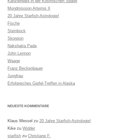
Kanzlerwahl in der Kosmischen Spalte
Mondmission Artemis II
20 Jahre Starfish-Astrologie!
Fische
Steinbock
Skorpion
Nakshatra Pada
John Lennon
Waage
Franz Beckenbauer
Jungfrau
Erfolgreiches Gipfel-Treffen in Alaska
NEUESTE KOMMENTARE
Klaus Wessel
zu
20 Jahre Starfish-Astrologie!
Kike
zu
Widder
starfish
zu
Christiane F.