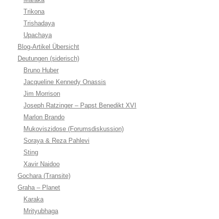
Trikona
Trishadaya
Upachaya
Blog-Artikel Übersicht
Deutungen (siderisch)
Bruno Huber
Jacqueline Kennedy Onassis
Jim Morrison
Joseph Ratzinger – Papst Benedikt XVI
Marlon Brando
Mukoviszidose (Forumsdiskussion)
Soraya & Reza Pahlevi
Sting
Xavir Naidoo
Gochara (Transite)
Graha – Planet
Karaka
Mrityubhaga