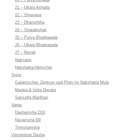
21 – Uttara Ashada
22 – Shravana
23 – Dhanishtha
24 – Shatabishak
25 – Purva Bhadrapada
26 – Uttara Bhadrapada
27 – Revati
Nakṣatra
Nakshatra-Herrscher
Texte
Galaktisches Zentrum und Pluto im Nakshatra Mula
Mantra & Ishta Devata
Samudra Manthan
Varga
Dashamsha D10
Navamsha D9
Trimshamsha
Vimshottari Dasha