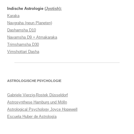
Indische Astrologie
(Jyotish):
Karaka
Navgraha (neun Planeten)
Dashamsha D10
Navamsha D9 + Atmakaraka
Trimshamsha D30
Vimshottari Dasha
ASTROLOGISCHE PSYCHOLOGIE
Gabriele Vierzig-Rostek Düsseldorf
Astrosynthese Hamburg und Mölln
Astrological Psychology Joyce Hopewell
Escuela Huber de Astrología