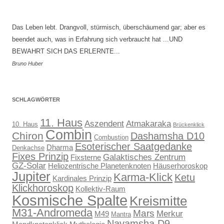
Das Leben lebt. Drangvoll, stürmisch, überschäumend gar; aber es
beendet auch, was in Erfahrung sich verbraucht hat ...UND
BEWAHRT SICH DAS ERLERNTE...
Bruno Huber
SCHLAGWÖRTER
11. Haus
Aszendent
Atmakaraka
10. Haus
Brückenklick
Combin
Chiron
Dashamsha D10
Combustion
Esoterischer Saatgedanke
Dharma
Denkachse
Fixes Prinzip
Galaktisches Zentrum
Fixsterne
GZ-Solar
Heliozentrische Planetenknoten
Häuserhoroskop
Jupiter
Karma-Klick
Ketu
Kardinales Prinzip
Klickhoroskop
Kollektiv-Raum
Kosmische Spalte
Kreismitte
M31-Andromeda
Mars
Merkur
M49
Mantra
Navamsha D9