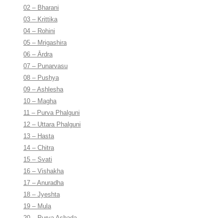
02 – Bharani
03 – Krittika
04 – Rohini
05 – Mrigashira
06 – Ārdra
07 – Punarvasu
08 – Pushya
09 – Ashlesha
10 – Magha
11 – Purva Phalguni
12 – Uttara Phalguni
13 – Hasta
14 – Chitra
15 – Svati
16 – Vishakha
17 – Anuradha
18 – Jyeshta
19 – Mula
20 – Purva Ashada