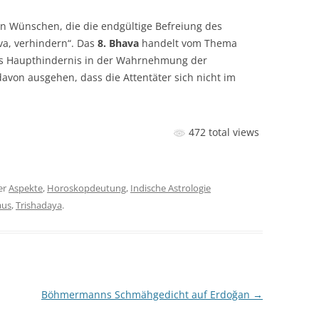
en Wünschen, die die endgültige Befreiung des
va, verhindern“. Das
8. Bhava
handelt vom Thema
als Haupthindernis in der Wahrnehmung der
davon ausgehen, dass die Attentäter sich nicht im
472 total views
er
Aspekte
,
Horoskopdeutung
,
Indische Astrologie
aus
,
Trishadaya
.
Böhmermanns Schmähgedicht auf Erdoğan
→