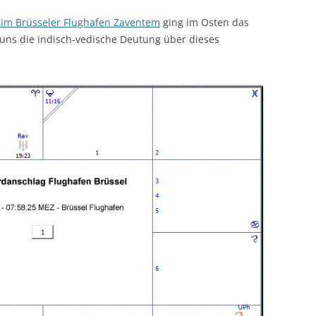
TRANSITE
DAS COMBIN-HOROSKOP
KREUZE + TEMPERAMENTE
TYPEN
im Brüsseler Flughafen Zaventem
ging im Osten das
LITE
EKLIPSEN (FINSTERNISSE)
t uns die indisch-vedische Deutung über dieses
MONDKNOTEN
☊ – DE
NAK
HOROSKOPBERECHNUNG
HUBER-HOROSKOP ASTRODIENST
PLANETEN + ZEICHEN
MONDKN
PLANET
TEX
LITERATUR
☊☋ – I
TIERKRE
VAR
BEWUSST
VIM
MONDK
YOG