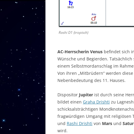
Rashi D1 (tropisch)
AC-Herrscherin Venus
befindet sich 
Wünsche und Begierden. Tatsächlich 
einem Selbstmordanschlag im Rahm
Von ihren „Mitbrüdern“ werden diese 
Nebenbedeutung des 11. Hauses.
Dispositor
Jupiter
ist durch seine Her
bildet einen
Graha Drishti
zu Lagnesh 
schicksalsträchtigen Mondknotenachs
fragwürdigen Umgang mit religiösen 
und
Rashi Drishti
von
Mars
und
Satu
wird.