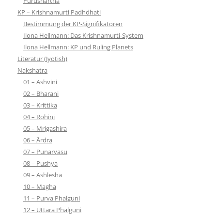
Purushartha
KP – Krishnamurti Padhdhati
Bestimmung der KP-Signifikatoren
Ilona Hellmann: Das Krishnamurti-System
Ilona Hellmann: KP und Ruling Planets
Literatur (Jyotish)
Nakshatra
01 – Ashvini
02 – Bharani
03 – Krittika
04 – Rohini
05 – Mrigashira
06 – Ārdra
07 – Punarvasu
08 – Pushya
09 – Ashlesha
10 – Magha
11 – Purva Phalguni
12 – Uttara Phalguni