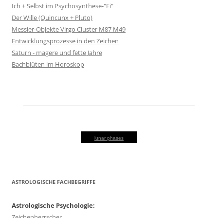
Ich + Selbst im Psychosynthese-"Ei"
Der Wille (Quincunx + Pluto)
Messier-Objekte Virgo Cluster M87 M49
Entwicklungsprozesse in den Zeichen
Saturn - magere und fette Jahre
Bachblüten im Horoskop
lunar phases
ASTROLOGISCHE FACHBEGRIFFE
Astrologische Psychologie:
Zeichenherrscher