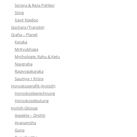
Soraya & Reza Pahlevi
Sting
Xavir Naidoo
Gochara (Transite)
Graha – Planet
Karaka
Mrityubhaga
Mythologie: Rahu & Ketu
Navgraha
Rajayogakaraka
Saumya + Krūra
Horoskopgrafik (Jyotish)
Horoskopberechnung
Horoskopdeutung
Jyotish-Glossar
Aspekte – Drishti
Ayanamsha
Guna