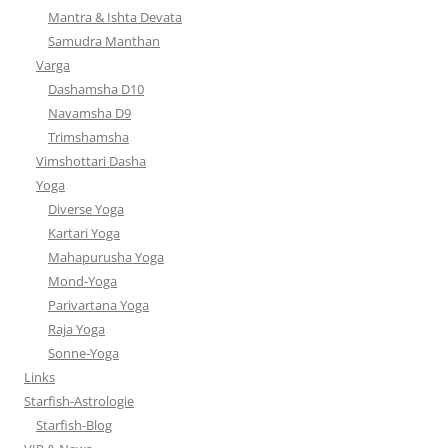
Mantra & Ishta Devata
Samudra Manthan
Varga
Dashamsha D10
Navamsha D9
Trimshamsha
Vimshottari Dasha
Yoga
Diverse Yoga
Kartari Yoga
Mahapurusha Yoga
Mond-Yoga
Parivartana Yoga
Raja Yoga
Sonne-Yoga
Links
Starfish-Astrologie
Starfish-Blog