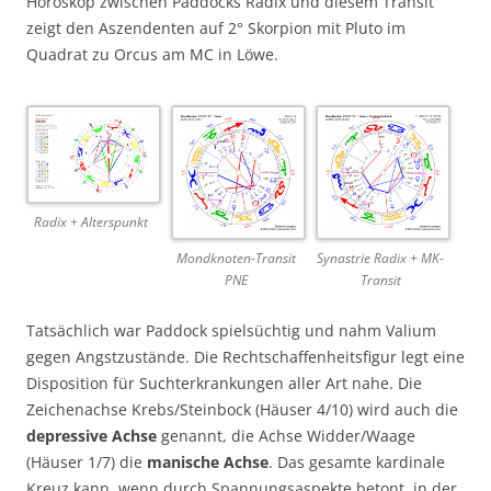
Horoskop zwischen Paddocks Radix und diesem Transit
zeigt den Aszendenten auf 2° Skorpion mit Pluto im
Quadrat zu Orcus am MC in Löwe.
Radix + Alterspunkt
Mondknoten-Transit
Synastrie Radix + MK-
PNE
Transit
Tatsächlich war Paddock spielsüchtig und nahm Valium
gegen Angstzustände. Die Rechtschaffenheitsfigur legt eine
Disposition für Suchterkrankungen aller Art nahe. Die
Zeichenachse Krebs/Steinbock (Häuser 4/10) wird auch die
depressive Achse
genannt, die Achse Widder/Waage
(Häuser 1/7) die
manische Achse
. Das gesamte kardinale
Kreuz kann, wenn durch Spannungsaspekte betont, in der