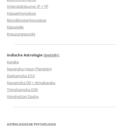
Intensitätskurve: IP + TP
Häuserhoroskop
Mondknotenhoroskop
Kippstelle
Kreuzungspunkt
Indische Astrologie
(Jyotish):
Karaka
Navgraha (neun Planeten)
Dashamsha D10
Navamsha D9 + Atmakaraka
Trimshamsha D30
Vimshottari Dasha
ASTROLOGISCHE PSYCHOLOGIE