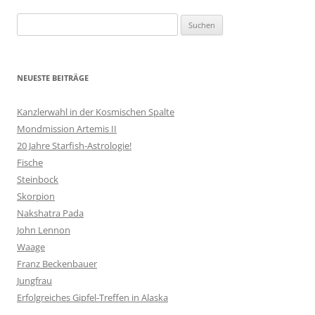
Suchen
nach:
NEUESTE BEITRÄGE
Kanzlerwahl in der Kosmischen Spalte
Mondmission Artemis II
20 Jahre Starfish-Astrologie!
Fische
Steinbock
Skorpion
Nakshatra Pada
John Lennon
Waage
Franz Beckenbauer
Jungfrau
Erfolgreiches Gipfel-Treffen in Alaska