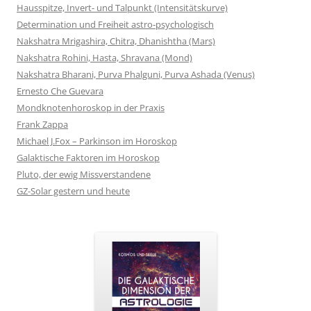
Hausspitze, Invert- und Talpunkt (Intensitätskurve)
Determination und Freiheit astro-psychologisch
Nakshatra Mrigashira, Chitra, Dhanishtha (Mars)
Nakshatra Rohini, Hasta, Shravana (Mond)
Nakshatra Bharani, Purva Phalguni, Purva Ashada (Venus)
Ernesto Che Guevara
Mondknotenhoroskop in der Praxis
Frank Zappa
Michael J.Fox – Parkinson im Horoskop
Galaktische Faktoren im Horoskop
Pluto, der ewig Missverstandene
GZ-Solar gestern und heute