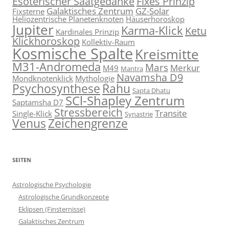
Esoterischer Saatgedanke
Fixes Prinzip
Galaktisches Zentrum
GZ-Solar
Fixsterne
Heliozentrische Planetenknoten
Häuserhoroskop
Jupiter
Karma-Klick
Ketu
Kardinales Prinzip
Klickhoroskop
Kollektiv-Raum
Kosmische Spalte
Kreismitte
M31-Andromeda
Mars
Merkur
M49
Mantra
Navamsha D9
Mondknotenklick
Mythologie
Psychosynthese
Rahu
Sapta Dhatu
SCl-Shapley Zentrum
Saptamsha D7
Stressbereich
Transite
Single-Klick
Synastrie
Venus
Zeichengrenze
SEITEN
Astrologische Psychologie
Astrologische Grundkonzepte
Eklipsen (Finsternisse)
Galaktisches Zentrum