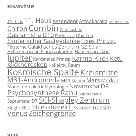
SCHLAGWÖRTER
11. Haus
Aszendent
Atmakaraka
10. Haus
Brückenklick
Combin
Chiron
Combustion
Dashamsha D10
Dharma
Denkachse
Esoterischer Saatgedanke
Fixes Prinzip
Galaktisches Zentrum
GZ-Solar
Fixsterne
Heliozentrische Planetenknoten
Häuserhoroskop
Jupiter
Karma-Klick
Ketu
Kardinales Prinzip
Klickhoroskop
Kollektiv-Raum
Kosmische Spalte
Kreismitte
M31-Andromeda
Mars
Merkur
M49
Mantra
Navamsha D9
Mondknotenklick
Mythologie
Psychosynthese
Rahu
Sapta Dhatu
SCl-Shapley Zentrum
Saptamsha D7
Stressbereich
Transite
Single-Klick
Synastrie
Venus
Zeichengrenze
SEITEN