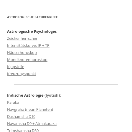
ASTROLOGISCHE FACHBEGRIFFE
Astrologische Psychologie:
Zeichenherrscher
Intensitätskurve: IP + TP
Häuserhoroskop
Mondknotenhoroskop
Kippstelle
Kreuzungspunkt
Indische Astrologie
(Jyotish):
Karaka
Navgraha (neun Planeten)
Dashamsha D10
Navamsha D9 + Atmakaraka
Trimshamsha D30