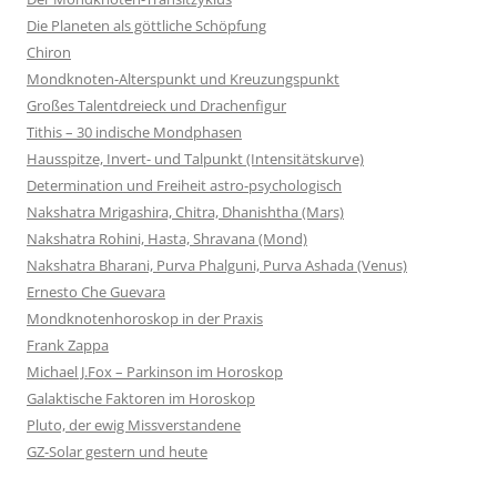
Die Planeten als göttliche Schöpfung
Chiron
Mondknoten-Alterspunkt und Kreuzungspunkt
Großes Talentdreieck und Drachenfigur
Tithis – 30 indische Mondphasen
Hausspitze, Invert- und Talpunkt (Intensitätskurve)
Determination und Freiheit astro-psychologisch
Nakshatra Mrigashira, Chitra, Dhanishtha (Mars)
Nakshatra Rohini, Hasta, Shravana (Mond)
Nakshatra Bharani, Purva Phalguni, Purva Ashada (Venus)
Ernesto Che Guevara
Mondknotenhoroskop in der Praxis
Frank Zappa
Michael J.Fox – Parkinson im Horoskop
Galaktische Faktoren im Horoskop
Pluto, der ewig Missverstandene
GZ-Solar gestern und heute