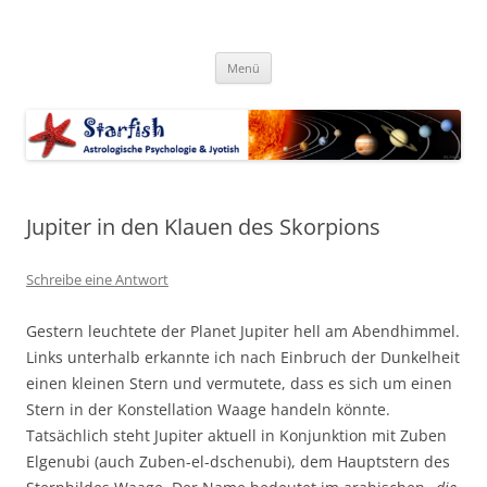
Zum
Inhalt
Starfish-Blog
springen
Astrologische Psychologie & Jyotish
Menü
Jupiter in den Klauen des Skorpions
Schreibe eine Antwort
Gestern leuchtete der Planet Jupiter hell am Abendhimmel.
Links unterhalb erkannte ich nach Einbruch der Dunkelheit
einen kleinen Stern und vermutete, dass es sich um einen
Stern in der Konstellation Waage handeln könnte.
Tatsächlich steht Jupiter aktuell in Konjunktion mit Zuben
Elgenubi (auch Zuben-el-dschenubi), dem Hauptstern des