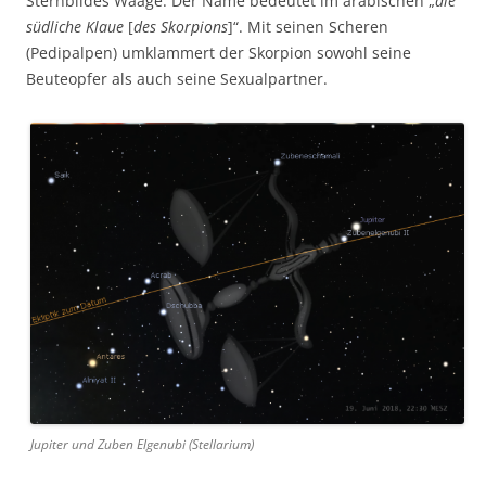
Sternbildes Waage. Der Name bedeutet im arabischen „
die
südliche Klaue
[
des Skorpions
]“. Mit seinen Scheren
(Pedipalpen) umklammert der Skorpion sowohl seine
Beuteopfer als auch seine Sexualpartner.
Jupiter und Zuben Elgenubi (Stellarium)