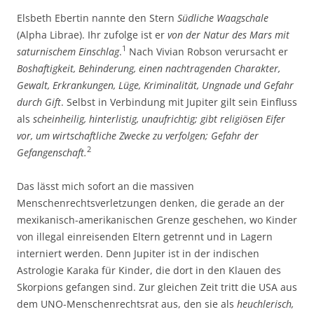
Elsbeth Ebertin nannte den Stern
Südliche Waagschale
(Alpha Librae). Ihr zufolge ist er
von der Natur des Mars mit
1
saturnischem Einschlag
.
Nach Vivian Robson verursacht er
Boshaftigkeit, Behinderung, einen nachtragenden Charakter,
Gewalt, Erkrankungen, Lüge, Kriminalität, Ungnade und Gefahr
durch Gift
. Selbst in Verbindung mit Jupiter gilt sein Einfluss
als
scheinheilig, hinterlistig, unaufrichtig; gibt religiösen Eifer
vor, um wirtschaftliche Zwecke zu verfolgen; Gefahr der
2
Gefangenschaft.
Das lässt mich sofort an die massiven
Menschenrechtsverletzungen denken, die gerade an der
mexikanisch-amerikanischen Grenze geschehen, wo Kinder
von illegal einreisenden Eltern getrennt und in Lagern
interniert werden. Denn Jupiter ist in der indischen
Astrologie Karaka für Kinder, die dort in den Klauen des
Skorpions gefangen sind. Zur gleichen Zeit tritt die USA aus
dem UNO-Menschenrechtsrat aus, den sie als
heuchlerisch,