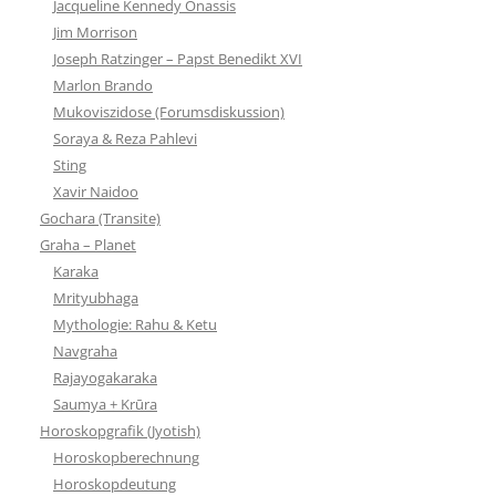
Jacqueline Kennedy Onassis
Jim Morrison
Joseph Ratzinger – Papst Benedikt XVI
Marlon Brando
Mukoviszidose (Forumsdiskussion)
Soraya & Reza Pahlevi
Sting
Xavir Naidoo
Gochara (Transite)
Graha – Planet
Karaka
Mrityubhaga
Mythologie: Rahu & Ketu
Navgraha
Rajayogakaraka
Saumya + Krūra
Horoskopgrafik (Jyotish)
Horoskopberechnung
Horoskopdeutung