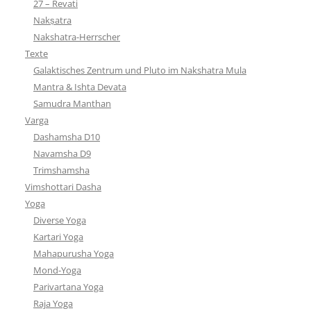
27 – Revati
Nakṣatra
Nakshatra-Herrscher
Texte
Galaktisches Zentrum und Pluto im Nakshatra Mula
Mantra & Ishta Devata
Samudra Manthan
Varga
Dashamsha D10
Navamsha D9
Trimshamsha
Vimshottari Dasha
Yoga
Diverse Yoga
Kartari Yoga
Mahapurusha Yoga
Mond-Yoga
Parivartana Yoga
Raja Yoga