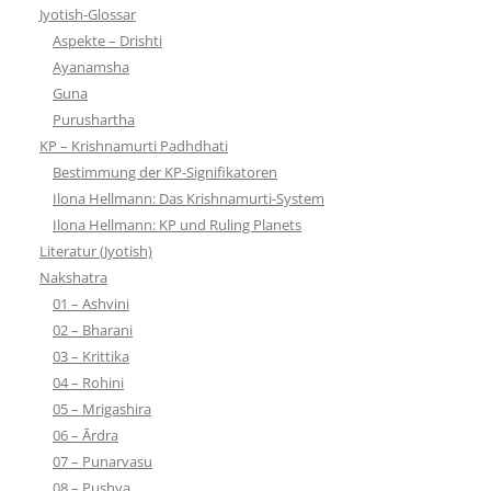
Jyotish-Glossar
Aspekte – Drishti
Ayanamsha
Guna
Purushartha
KP – Krishnamurti Padhdhati
Bestimmung der KP-Signifikatoren
Ilona Hellmann: Das Krishnamurti-System
Ilona Hellmann: KP und Ruling Planets
Literatur (Jyotish)
Nakshatra
01 – Ashvini
02 – Bharani
03 – Krittika
04 – Rohini
05 – Mrigashira
06 – Ārdra
07 – Punarvasu
08 – Pushya