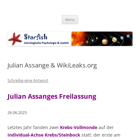
Zum
Inhalt
Starfish-Blog
springen
Astrologische Psychologie & Jyotish
Menü
Julian Assange & WikiLeaks.org
Schreibe eine Antwort
Julian Assanges Freilassung
26.06.2025
Letztes Jahr fanden zwei
Krebs-Vollmonde
auf der
Individual-Achse Krebs/Steinbock
statt: der erste am