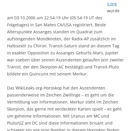
s.org
wurde
am 03.10.2006 um 22:54:19 Uhr (05:54:19 UT des
Folgetages) in San Mateo CA/USA registriert. Beide
Alterspunkte Assanges standen im Quadrat zum
aufsteigenden Mondknoten, der Radix-AP zusätzlich im
Halbsextil zu Chiron. Transit-Saturn stand an diesem Tag
in exakter Opposition zu Assanges Geburts-Mars, Jupiter
war soeben über seinen Aszendenten gelaufen (ein zweiter
Transit, der den Skorpion-AC bestätigt) und Transit-Pluto
bildete ein Quincunx mit seinem Merkur.
Das WikiLeaks.org-Horoskop hat den Aszendenten
passenderweise im Zeichen Zwillinge – es geht um die
Vermittlung von Informationen. Merkur steht im Zeichen
Skorpion, das gerne mit verdeckten Karten spielt – es geht
um geheime Informationen. Mit Uranus am MC und
Pluto/GZ am DC sind diese Informationen brisant und
schlagen ein wie eine Bombe! In diesem Horoskop finden