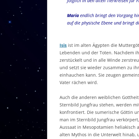
folglich in den alten Tierkreisen für
Maria
endlich bringt den Vorgang hi
auf die physische Ebene und bringt d
Isis
ist im alten Ägypten die Muttergö
Lebenden und der Toten. Nachdem i
zerstückelt und in alle Winde zerstreu
und setzt sie wieder zusammen zu i
einhauchen kann. Sie zeugen gemei
Vater rächen wird.
Auch die anderen weiblichen Gottheit
Sternbild Jungfrau stehen, werden m
konfrontiert. Die sumerische Göttin 
man im Sternbild Jungfrau verkörpert,
Aussaat in Mesopotamien heliakisch 
alten Mythos in die Unterwelt hinab, 