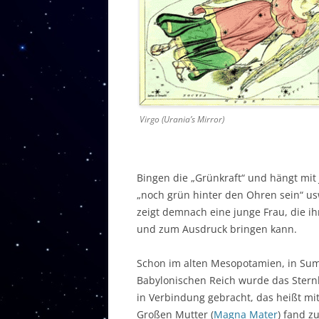
Virgo (Urania’s Mirror)
Bingen die „Grünkraft“ und hängt mit
„noch grün hinter den Ohren sein“ us
zeigt demnach eine junge Frau, die i
und zum Ausdruck bringen kann.
Schon im alten Mesopotamien, in Sum
Babylonischen Reich wurde das Sternb
in Verbindung gebracht, das heißt mi
Großen Mutter (
Magna Mater
) fand z