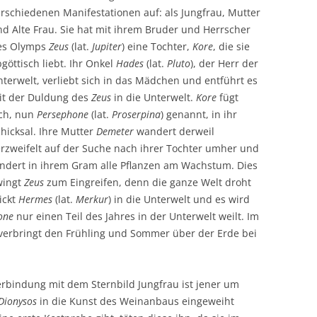
rschiedenen Manifestationen auf: als Jungfrau, Mutter
d Alte Frau. Sie hat mit ihrem Bruder und Herrscher
es Olymps
Zeus
(lat.
Jupiter
) eine Tochter,
Kore
, die sie
göttisch liebt. Ihr Onkel
Hades
(lat.
Pluto
), der Herr der
terwelt, verliebt sich in das Mädchen und entführt es
it der Duldung des
Zeus
in die Unterwelt.
Kore
fügt
ich, nun
Persephone
(lat.
Proserpina
) genannt, in ihr
hicksal. Ihre Mutter
Demeter
wandert derweil
erzweifelt auf der Suche nach ihrer Tochter umher und
indert in ihrem Gram alle Pflanzen am Wachstum. Dies
wingt
Zeus
zum Eingreifen, denn die ganze Welt droht
ickt
Hermes
(lat.
Merkur
) in die Unterwelt und es wird
one
nur einen Teil des Jahres in der Unterwelt weilt. Im
verbringt den Frühling und Sommer über der Erde bei
erbindung mit dem Sternbild Jungfrau ist jener um
Dionysos
in die Kunst des Weinanbaus eingeweiht