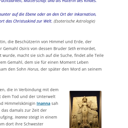
 Fruchtbarkeit, Mutterschaft und als Hüterin des Kindes.
nunter auf die Ebene oder an den Ort der Inkarnation,
ort das Christuskind zur Welt.
(Esoterische Astrologie)
ttin, die Beschützerin von Himmel und Erde, der
hr Gemahl
Osiris
von dessen Bruder
Seth
ermordet,
t wurde, macht sie sich auf die Suche, findet alle Teile
hrem Gemahl, dem sie für einen Moment Leben
nsam den Sohn
Horus
, der später den Mord an seinem
en, die in Verbindung mit dem
it dem Tod und der Unterwelt
und Himmelskönigin
Inann
a
sah
 das damals zur Zeit der
aufging.
Inanna
steigt in einem
um dort ihre Schwester