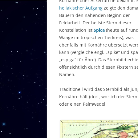
Kornähre oder Ackerfurche bekannt. 
heliakischer Aufgang
zeigte den dama
Bauern den nahenden Beginn der
Feldarbeit. Der hellste Stern dieser
Konstellation ist
Spica
(heute auf rund
Waage im tropischen Tierkreis), was
ebenfalls mit Kornähre übersetzt we
kann (vergleiche engl. „spike“ und spa
„espiga“ für Ähre). Das Sternbild erhie
offensichtlich durch diesen Fixstern s
Namen.
Traditionell wird das Sternbild als jun
Kornähre hält (dort, wo sich der Ster
oder einen Palmwedel.