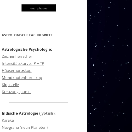
lunar phases
ASTROLOGISCHE FACHBEGRIFFE
Astrologische Psychologie:
Zeichenherrscher
Intensitätskurve: IP + TP
Häuserhoroskop
Mondknotenhoroskop
Kippstelle
Kreuzungspunkt
Indische Astrologie
(Jyotish):
Karaka
Navgraha (neun Planeten)