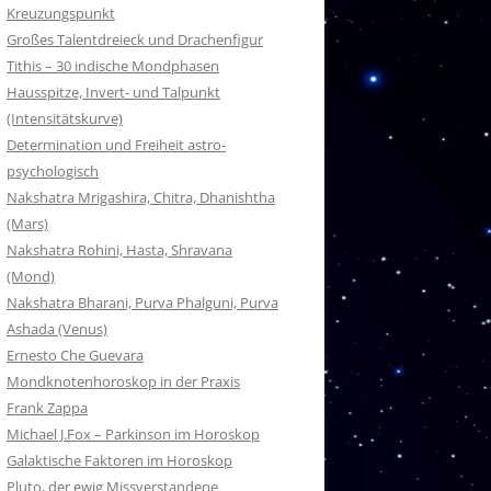
Kreuzungspunkt
Großes Talentdreieck und Drachenfigur
Tithis – 30 indische Mondphasen
Hausspitze, Invert- und Talpunkt
(Intensitätskurve)
Determination und Freiheit astro-
psychologisch
Nakshatra Mrigashira, Chitra, Dhanishtha
(Mars)
Nakshatra Rohini, Hasta, Shravana
(Mond)
Nakshatra Bharani, Purva Phalguni, Purva
Ashada (Venus)
Ernesto Che Guevara
Mondknotenhoroskop in der Praxis
Frank Zappa
Michael J.Fox – Parkinson im Horoskop
Galaktische Faktoren im Horoskop
Pluto, der ewig Missverstandene