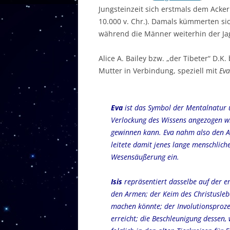
Jungsteinzeit sich erstmals dem Ack
10.000 v. Chr.). Damals kümmerten s
während die Männer weiterhin der Ja
Alice A. Bailey bzw. „der Tibeter“ D.K
Mutter in Verbindung, speziell mit
Eva
Eva
ist das Symbol der Mentalnatur 
Verlockung des Wissens angezogen w
gewinnen kann. Eva nahm also den Ap
leitete damit jenes lange menschlic
Wesensäußerung ein.
Isis
repräsentiert dasselbe auf der e
den Armen; der Keim des Christuslebe
machen könnte; der Involutionsprozes
erreicht; die Beschleunigung dessen, 