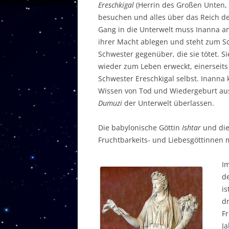
Ereschkigal
(Herrin des Großen Unten,
besuchen und alles über das Reich de
Gang in die Unterwelt muss Inanna an
ihrer Macht ablegen und steht zum Sc
Schwester gegenüber, die sie tötet. S
wieder zum Leben erweckt, einerseits
Schwester Ereschkigal selbst. Inanna
Wissen von Tod und Wiedergeburt aus
Dumuzi
der Unterwelt überlassen.
Die babylonische Göttin
Ishtar
und di
Fruchtbarkeits- und Liebesgöttinnen 
I
d
is
dr
Fr
Ja