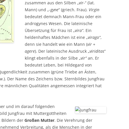
zusammen aus den Silben „
vir
-“ (lat.
Mann) und „-
gyne
“ (griech. Frau).
Virgin
bedeutet demnach Mann-Frau oder ein
androgynes Wesen. Die lateinische
Übersetzung für Frau ist „
vira“
. Ein
heldenhaftes Mädchen ist eine „
virago“
,
denn sie handelt wie ein Mann (
vir
+
agere
). Der lateinische Ausdruck „
viriditas
“
klingt ebenfalls in der Silbe „
vir“
an. Er
bedeutet Leben, bei Hildegard von
 Jugendlichkeit zusammen (grüne Triebe an Ästen,
w.). Der Name des Zeichens bzw. Sternbildes Jungfrau
hre männlichen Qualitäten angemessen integriert hat
er und im darauf folgenden
ild Jungfrau mit Muttergottheiten
t Bildern der
Großen Mutter
. Die Verehrung der
unehmend Verbreitung, als die Menschen in der