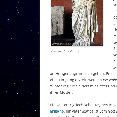
ve
un
d
ab
Un
m
s
Sc
Demeter (theoi.com)
v
h
z
an Hunger zugrunde zu gehen. Er sch
eine Einigung erzielt, wonach
Perseph
Winter regiert sie dort mit
Hades
und 
ihrer Mutter.
Ein weiterer griechischer Mythos in V
Erigone
. Ihr Vater
Ikarios
ist vom Gott