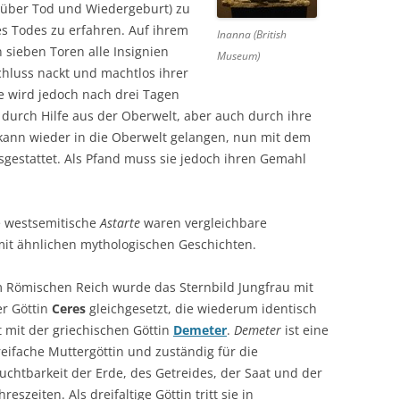
 über Tod und Wiedergeburt) zu
s Todes zu erfahren. Auf ihrem
Inanna (British
 sieben Toren alle Insignien
Museum)
hluss nackt und machtlos ihrer
ie wird jedoch nach drei Tagen
 durch Hilfe aus der Oberwelt, aber auch durch ihre
 kann wieder in die Oberwelt gelangen, nun mit dem
gestattet. Als Pfand muss sie jedoch ihren Gemahl
e westsemitische
Astarte
waren vergleichbare
mit ähnlichen mythologischen Geschichten.
m Römischen Reich wurde das Sternbild Jungfrau mit
er Göttin
Ceres
gleichgesetzt, die wiederum identisch
t mit der griechischen Göttin
Demeter
.
Demeter
ist eine
eifache Muttergöttin und zuständig für die
uchtbarkeit der Erde, des Getreides, der Saat und der
hreszeiten. Als dreifaltige Göttin tritt sie in