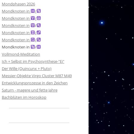
Mondphasen 2026
Mondknoten in
/
Mondknoten in
/
Mondknoten in
/
Mondknoten in
/
Mondknoten in
/
Mondknoten in
/
Vollmond-Meditation
Ich + Selbst im Psychosynthese-"Ei"
Der Wille (Quincunx + Pluto)
Messier-Objekte Virgo Cluster M87 M49
Entwicklungsprozesse in den Zeichen
Saturn - magere und fette Jahre
Bachblüten im Horoskop