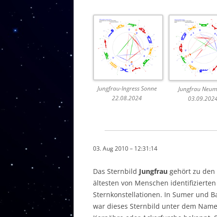
Jungfrau-Ingress Sonne
Jungfrau Neu
22.08.2024
03.09.202
03. Aug 2010 – 12:31:14
Das Sternbild
Jungfrau
gehört zu den
ältesten von Menschen identifizierten
Sternkonstellationen. In Sumer und B
war dieses Sternbild unter dem Nam