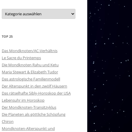
20 – PURVA ASHADA
Kategorien
21 – UTTARA ASHADA
22 – SHRAVANA
TOP 25
23 – DHANISHTHA
24 – SHATABISHAK
Das Mondknoten/AC-Verhältnis
Le Sacre du Printemps
25 – PURVA BHADRAPADA
Die Mondknoten Rahu und Ketu
Maria Stewart & Elizabeth Tudor
26 – UTTARA BHADRAPADA
Das astrologische Familienmodell
Der Alterspunkt in den zwölf Häusern
27 – REVATI
Das rätselhafte Sibly-Horoskop der USA
NAKSHATRA-HERRSCHER
Lebensuhr im Horoskop
Der Mondknoten-Transitzyklus
Die Planeten als göttliche Schöpfung
Chiron
Mondknoten-Alterspunkt und