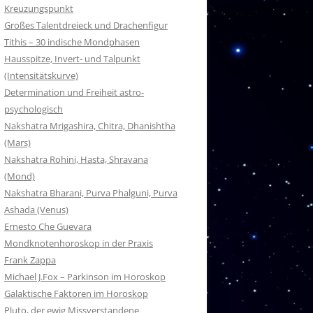
Kreuzungspunkt
Großes Talentdreieck und Drachenfigur
Tithis – 30 indische Mondphasen
Hausspitze, Invert- und Talpunkt
(Intensitätskurve)
Determination und Freiheit astro-
psychologisch
Nakshatra Mrigashira, Chitra, Dhanishtha
(Mars)
Nakshatra Rohini, Hasta, Shravana
(Mond)
Nakshatra Bharani, Purva Phalguni, Purva
Ashada (Venus)
Ernesto Che Guevara
Mondknotenhoroskop in der Praxis
Frank Zappa
Michael J.Fox – Parkinson im Horoskop
Galaktische Faktoren im Horoskop
Pluto, der ewig Missverstandene