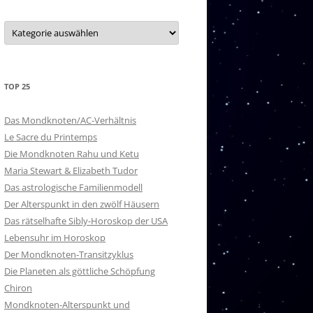
20 – PURVA ASHADA
Kategorien
21 – UTTARA ASHADA
22 – SHRAVANA
TOP 25
23 – DHANISHTHA
24 – SHATABISHAK
Das Mondknoten/AC-Verhältnis
Le Sacre du Printemps
25 – PURVA BHADRAPADA
Die Mondknoten Rahu und Ketu
Maria Stewart & Elizabeth Tudor
26 – UTTARA BHADRAPADA
Das astrologische Familienmodell
Der Alterspunkt in den zwölf Häusern
27 – REVATI
Das rätselhafte Sibly-Horoskop der USA
NAKSHATRA-HERRSCHER
Lebensuhr im Horoskop
Der Mondknoten-Transitzyklus
Die Planeten als göttliche Schöpfung
Chiron
Mondknoten-Alterspunkt und