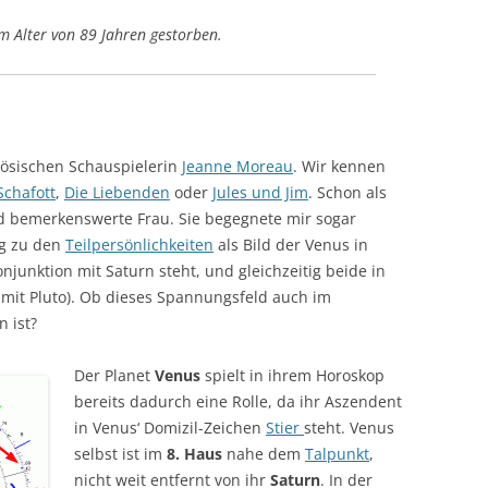
TRANSITE
DAS COMBIN-HOROSKOP
KREUZE + TEMPERAMENTE
TYPEN
im Alter von 89 Jahren gestorben.
LITE
EKLIPSEN (FINSTERNISSE)
MONDKNOTEN
☊ – DE
NAK
HOROSKOPBERECHNUNG
HUBER-HOROSKOP ASTRODIENST
PLANETEN + ZEICHEN
MONDKN
PLANET
TEX
LITERATUR
☊☋ – I
TIERKRE
nzösischen Schauspielerin
Jeanne Moreau
. Wir kennen
VAR
BEWUSST
Schafott
,
Die Liebenden
oder
Jules und Jim
. Schon als
d bemerkenswerte Frau. Sie begegnete mir sogar
VIM
MONDK
g zu den
Teilpersönlichkeiten
als Bild der Venus in
YOG
njunktion mit Saturn steht, und gleichzeitig beide in
 mit Pluto). Ob dieses Spannungsfeld auch im
 ist?
Der Planet
Venus
spielt in ihrem Horoskop
bereits dadurch eine Rolle, da ihr Aszendent
in Venus‘ Domizil-Zeichen
Stier
steht. Venus
selbst ist im
8. Haus
nahe dem
Talpunkt
,
nicht weit entfernt von ihr
Saturn
. In der