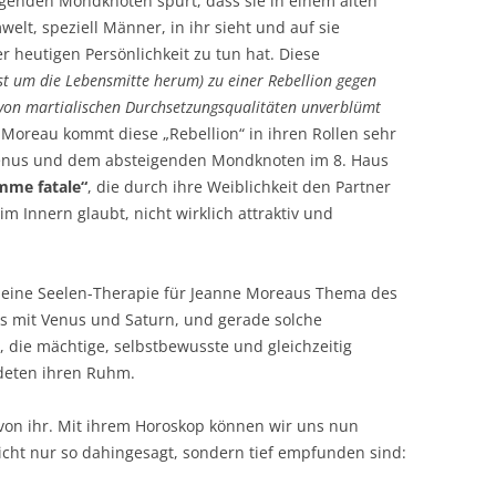
igenden Mondknoten spürt, dass sie in einem alten
welt, speziell Männer, in ihr sieht und auf sie
rer heutigen Persönlichkeit zu tun hat. Diese
t um die Lebensmitte herum) zu einer Rebellion gegen
 von martialischen Durchsetzungsqualitäten unverblümt
e Moreau kommt diese „Rebellion“ in ihren Rollen sehr
Venus und dem absteigenden Mondknoten im 8. Haus
mme fatale“
, die durch ihre Weiblichkeit den Partner
f im Innern glaubt, nicht wirklich attraktiv und
u eine Seelen-Therapie für Jeanne Moreaus Thema des
 mit Venus und Saturn, und gerade solche
 die mächtige, selbstbewusste und gleichzeitig
deten ihren Ruhm.
von ihr. Mit ihrem Horoskop können wir uns nun
nicht nur so dahingesagt, sondern tief empfunden sind: