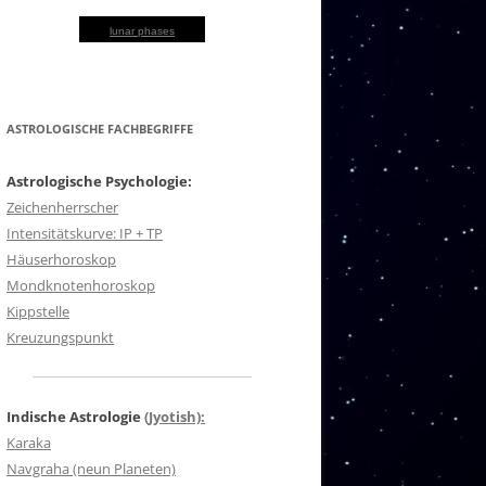
lunar phases
ASTROLOGISCHE FACHBEGRIFFE
Astrologische Psychologie:
Zeichenherrscher
Intensitätskurve: IP + TP
Häuserhoroskop
Mondknotenhoroskop
Kippstelle
Kreuzungspunkt
Indische Astrologie
(Jyotish):
Karaka
Navgraha (neun Planeten)