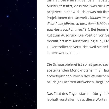
tun hat. Die Frau mit Venus am abste
Muster festsitzt, dass das, was die Um
projiziert, nicht wirklich etwas mit ih
Projektionen der Umwelt
„können (meis
diese Rolle führen, so dass dann Schübe
zum Ausdruck kommen.“
(1). Bei Jeann
gut zum Ausdruck. Die Position von 
modifiziert ihre Ausstrahlung zur
„Fe
zu kontrollieren versucht, weil sie tie
liebenswert zu sein.
Die Schauspielerei ist somit geradez
absteigenden Mondknotens im 8. Haus
archetypischen Rollen des Weiblichen,
brüchige Facetten aufweisen, begrün
Das Zitat des Tages stammt übrigens 
lebhaft vorstellen, dass diese Worte 