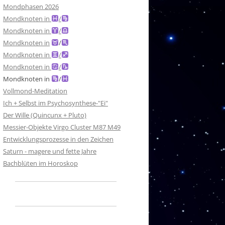
Mondphasen 2026
Mondknoten in
/
Mondknoten in
/
Mondknoten in
/
Mondknoten in
/
Mondknoten in
/
Mondknoten in
/
Vollmond-Meditation
Ich + Selbst im Psychosynthese-"Ei"
Der Wille (Quincunx + Pluto)
Messier-Objekte Virgo Cluster M87 M49
Entwicklungsprozesse in den Zeichen
Saturn - magere und fette Jahre
Bachblüten im Horoskop