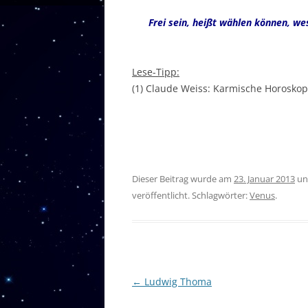
Frei sein, heißt wählen können, we
Lese-Tipp:
(1) Claude Weiss: Karmische Horoskop
Dieser Beitrag wurde am
23. Januar 2013
un
veröffentlicht. Schlagwörter:
Venus
.
Beitragsnavigation
←
Ludwig Thoma