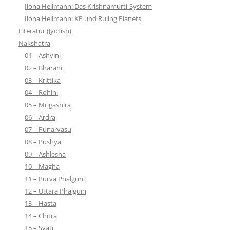
Ilona Hellmann: Das Krishnamurti-System
Ilona Hellmann: KP und Ruling Planets
Literatur (Jyotish)
Nakshatra
01 – Ashvini
02 – Bharani
03 – Krittika
04 – Rohini
05 – Mrigashira
06 – Ārdra
07 – Punarvasu
08 – Pushya
09 – Ashlesha
10 – Magha
11 – Purva Phalguni
12 – Uttara Phalguni
13 – Hasta
14 – Chitra
15 – Svati