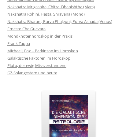
Nakshatra Mrigashira, Chitra, Dhanishtha (Mars)
Nakshatra Rohini, Hasta, Shravana (Mond)
Nakshatra Bharani, Purva Phalguni, Purva Ashada (Venus)
Ernesto Che Guevara
Mondknotenhoroskop in der Praxis
Frank Zappa
Michael J.Fox – Parkinson im Horoskop
Galaktische Faktoren im Horoskop
Pluto, der ewig Missverstandene
GZ-Solar gestern und heute