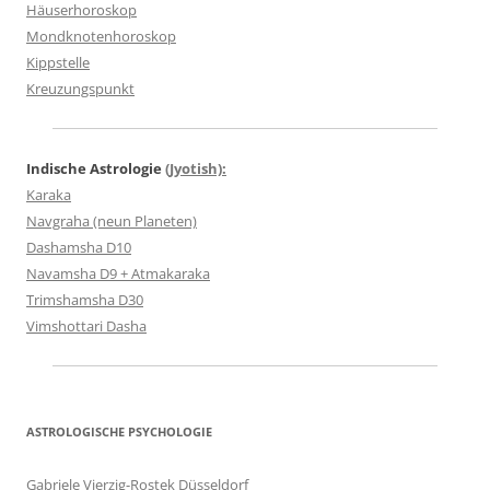
Häuserhoroskop
Mondknotenhoroskop
Kippstelle
Kreuzungspunkt
Indische Astrologie
(Jyotish):
Karaka
Navgraha (neun Planeten)
Dashamsha D10
Navamsha D9 + Atmakaraka
Trimshamsha D30
Vimshottari Dasha
ASTROLOGISCHE PSYCHOLOGIE
Gabriele Vierzig-Rostek Düsseldorf