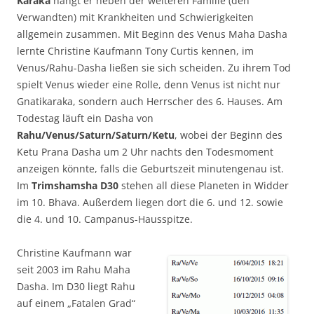
Karaka
hängt er neben der weiteren Familie (den
Verwandten) mit Krankheiten und Schwierigkeiten
allgemein zusammen. Mit Beginn des Venus Maha Dasha
lernte Christine Kaufmann Tony Curtis kennen, im
Venus/Rahu-Dasha ließen sie sich scheiden. Zu ihrem Tod
spielt Venus wieder eine Rolle, denn Venus ist nicht nur
Gnatikaraka, sondern auch Herrscher des 6. Hauses. Am
Todestag läuft ein Dasha von
Rahu/Venus/Saturn/Saturn/Ketu
, wobei der Beginn des
Ketu Prana Dasha um 2 Uhr nachts den Todesmoment
anzeigen könnte, falls die Geburtszeit minutengenau ist.
Im
Trimshamsha D30
stehen all diese Planeten in Widder
im 10. Bhava. Außerdem liegen dort die 6. und 12. sowie
die 4. und 10. Campanus-Hausspitze.
Christine Kaufmann war
seit 2003 im Rahu Maha
Dasha. Im D30 liegt Rahu
auf einem „Fatalen Grad“