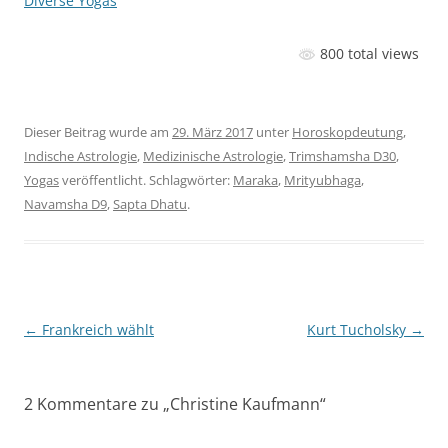
Diverse Yogas
800 total views
Dieser Beitrag wurde am
29. März 2017
unter
Horoskopdeutung
,
Indische Astrologie
,
Medizinische Astrologie
,
Trimshamsha D30
,
Yogas
veröffentlicht. Schlagwörter:
Maraka
,
Mrityubhaga
,
Navamsha D9
,
Sapta Dhatu
.
Beitragsnavigation
←
Frankreich wählt
Kurt Tucholsky
→
2 Kommentare zu „
Christine Kaufmann
“