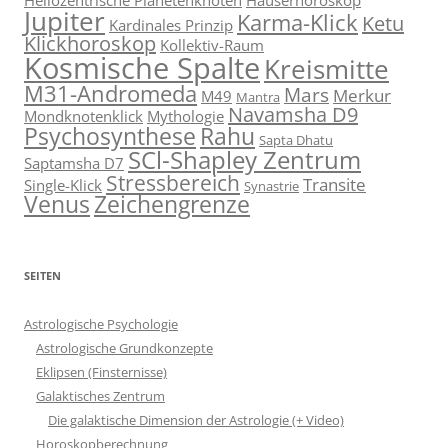
Jupiter
Karma-Klick
Ketu
Kardinales Prinzip
Klickhoroskop
Kollektiv-Raum
Kosmische Spalte
Kreismitte
M31-Andromeda
Mars
Merkur
M49
Mantra
Navamsha D9
Mondknotenklick
Mythologie
Psychosynthese
Rahu
Sapta Dhatu
SCl-Shapley Zentrum
Saptamsha D7
Stressbereich
Transite
Single-Klick
Synastrie
Venus
Zeichengrenze
SEITEN
Astrologische Psychologie
Astrologische Grundkonzepte
Eklipsen (Finsternisse)
Galaktisches Zentrum
Die galaktische Dimension der Astrologie (+ Video)
Horoskopberechnung