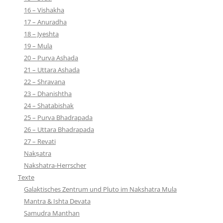
16 – Vishakha
17 – Anuradha
18 – Jyeshta
19 – Mula
20 – Purva Ashada
21 – Uttara Ashada
22 – Shravana
23 – Dhanishtha
24 – Shatabishak
25 – Purva Bhadrapada
26 – Uttara Bhadrapada
27 – Revati
Nakṣatra
Nakshatra-Herrscher
Texte
Galaktisches Zentrum und Pluto im Nakshatra Mula
Mantra & Ishta Devata
Samudra Manthan