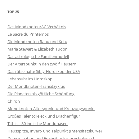
TOP 25
Das Mondknoten/AC-Verhältnis
Le Sacre du Printemps
Die Mondknoten Rahu und Ketu
Maria Stewart & Elizabeth Tudor
Das astrologische Familienmodell
Der Alterspunkt in den zwölf Häusern
Das rätselhafte Sibly-Horoskop der USA
Lebensuhr im Horoskop
Der Mondknoten-Transitzyklus
Die Planeten als göttliche Schöpfung
Chiron
Mondknoten-Alterspunkt und Kreuzungspunkt
Großes Talentdreieck und Drachenfigur
Tithis – 30 indische Mondphasen
Hausspitze, Invert- und Talpunkt (Intensitätskurve)
Determination und Freiheit astro-psychologisch