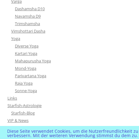
Varga
Dashamsha D10
Navamsha D9
Trimshamsha
Vimshottari Dasha
Yoga
Diverse Yoga
Kartari Yoga
Mahapurusha Yoga
Mond-Yoga
Parivartana Yoga
Raja Yoga
Sonne-Yoga
Links
Starfish-Astrologie
Starfish-Blog
VIP & News
Diese Seite verwendet Cookies, um die Nutzerfreundlichkeit zu
verbessern. Mit der weiteren Verwendung stimmst du dem zu.