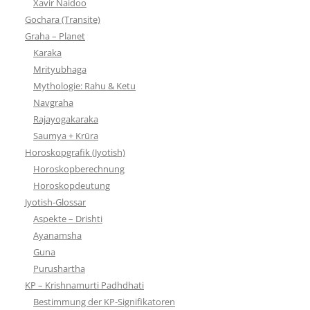
Xavir Naidoo
Gochara (Transite)
Graha – Planet
Karaka
Mrityubhaga
Mythologie: Rahu & Ketu
Navgraha
Rajayogakaraka
Saumya + Krūra
Horoskopgrafik (Jyotish)
Horoskopberechnung
Horoskopdeutung
Jyotish-Glossar
Aspekte – Drishti
Ayanamsha
Guna
Purushartha
KP – Krishnamurti Padhdhati
Bestimmung der KP-Signifikatoren