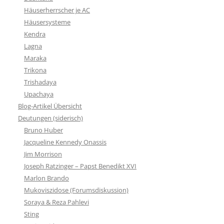
Häuserherrscher je AC
Häusersysteme
Kendra
Lagna
Maraka
Trikona
Trishadaya
Upachaya
Blog-Artikel Übersicht
Deutungen (siderisch)
Bruno Huber
Jacqueline Kennedy Onassis
Jim Morrison
Joseph Ratzinger – Papst Benedikt XVI
Marlon Brando
Mukoviszidose (Forumsdiskussion)
Soraya & Reza Pahlevi
Sting