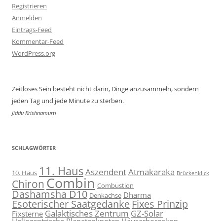
Registrieren
Anmelden
Eintrags-Feed
Kommentar-Feed
WordPress.org
Zeitloses Sein besteht nicht darin, Dinge anzusammeln, sondern
jeden Tag und jede Minute zu sterben.
Jiddu Krishnamurti
SCHLAGWÖRTER
11. Haus
Aszendent
Atmakaraka
10. Haus
Brückenklick
Combin
Chiron
Combustion
Dashamsha D10
Dharma
Denkachse
Esoterischer Saatgedanke
Fixes Prinzip
Galaktisches Zentrum
GZ-Solar
Fixsterne
Heliozentrische Planetenknoten
Häuserhoroskop