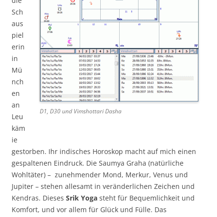
die
Sch
aus
piel
erin
in
Mü
nch
en
an
D1, D30 und Vimshottari Dasha
Leu
käm
ie
gestorben. Ihr indisches Horoskop macht auf mich einen
gespaltenen Eindruck. Die Saumya Graha (natürliche
Wohltäter) – zunehmender Mond, Merkur, Venus und
Jupiter – stehen allesamt in veränderlichen Zeichen und
Kendras. Dieses
Srik Yoga
steht für Bequemlichkeit und
Komfort, und vor allem für Glück und Fülle. Das