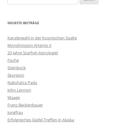
nach:
NEUESTE BEITRÄGE
Kanzlerwahl in der Kosmischen Spalte
Mondmission Artemis II
20 Jahre Starfish-Astrologie!
Fische
Steinbock
Skorpion
Nakshatra Pada
John Lennon
Waage
Franz Beckenbauer
Jungfrau
Erfolgreiches Gipfel-Treffen in Alaska