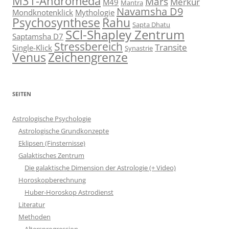
M31-Andromeda
Mars
Merkur
M49
Mantra
Navamsha D9
Mondknotenklick
Mythologie
Psychosynthese
Rahu
Sapta Dhatu
SCl-Shapley Zentrum
Saptamsha D7
Stressbereich
Transite
Single-Klick
Synastrie
Venus
Zeichengrenze
SEITEN
Astrologische Psychologie
Astrologische Grundkonzepte
Eklipsen (Finsternisse)
Galaktisches Zentrum
Die galaktische Dimension der Astrologie (+ Video)
Horoskopberechnung
Huber-Horoskop Astrodienst
Literatur
Methoden
Altersprogression