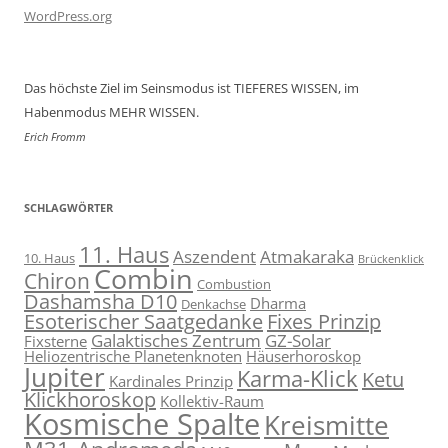
WordPress.org
Das höchste Ziel im Seinsmodus ist TIEFERES WISSEN, im
Habenmodus MEHR WISSEN.
Erich Fromm
SCHLAGWÖRTER
11. Haus
Aszendent
Atmakaraka
10. Haus
Brückenklick
Combin
Chiron
Combustion
Dashamsha D10
Dharma
Denkachse
Esoterischer Saatgedanke
Fixes Prinzip
Galaktisches Zentrum
GZ-Solar
Fixsterne
Heliozentrische Planetenknoten
Häuserhoroskop
Jupiter
Karma-Klick
Ketu
Kardinales Prinzip
Klickhoroskop
Kollektiv-Raum
Kosmische Spalte
Kreismitte