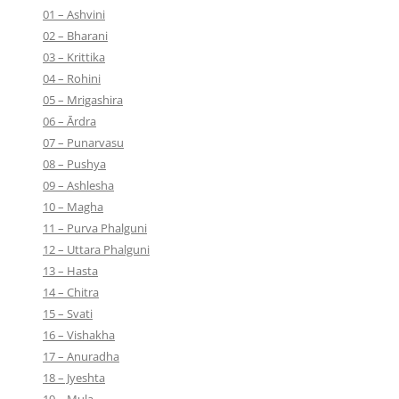
01 – Ashvini
02 – Bharani
03 – Krittika
04 – Rohini
05 – Mrigashira
06 – Ārdra
07 – Punarvasu
08 – Pushya
09 – Ashlesha
10 – Magha
11 – Purva Phalguni
12 – Uttara Phalguni
13 – Hasta
14 – Chitra
15 – Svati
16 – Vishakha
17 – Anuradha
18 – Jyeshta
19 – Mula