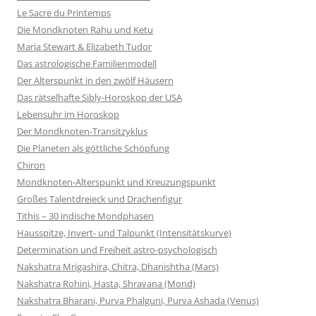
Le Sacre du Printemps
Die Mondknoten Rahu und Ketu
Maria Stewart & Elizabeth Tudor
Das astrologische Familienmodell
Der Alterspunkt in den zwölf Häusern
Das rätselhafte Sibly-Horoskop der USA
Lebensuhr im Horoskop
Der Mondknoten-Transitzyklus
Die Planeten als göttliche Schöpfung
Chiron
Mondknoten-Alterspunkt und Kreuzungspunkt
Großes Talentdreieck und Drachenfigur
Tithis – 30 indische Mondphasen
Hausspitze, Invert- und Talpunkt (Intensitätskurve)
Determination und Freiheit astro-psychologisch
Nakshatra Mrigashira, Chitra, Dhanishtha (Mars)
Nakshatra Rohini, Hasta, Shravana (Mond)
Nakshatra Bharani, Purva Phalguni, Purva Ashada (Venus)