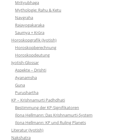
Mrityubhaga
Mythologie: Rahu & Ketu
Navgraha
Rajayogakaraka
Saumya + Krūra
Horoskopgrafik (Jyotish)
Horoskopberechnung
Horoskopdeutung
Jyotish-Glossar
Aspekte – Drishti
Ayanamsha
Guna
Purushartha
KP – Krishnamurti Padhdhati
Bestimmung der KP-Signifikatoren
Ilona Hellmann: Das Krishnamurti-System
Ilona Hellmann: KP und Ruling Planets
Literatur (Jyotish)
Nakshatra