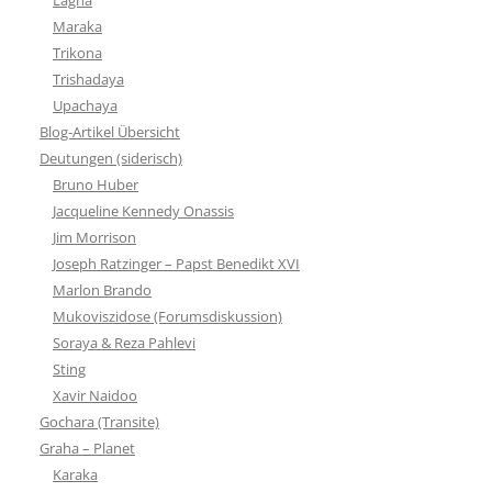
Maraka
Trikona
Trishadaya
Upachaya
Blog-Artikel Übersicht
Deutungen (siderisch)
Bruno Huber
Jacqueline Kennedy Onassis
Jim Morrison
Joseph Ratzinger – Papst Benedikt XVI
Marlon Brando
Mukoviszidose (Forumsdiskussion)
Soraya & Reza Pahlevi
Sting
Xavir Naidoo
Gochara (Transite)
Graha – Planet
Karaka