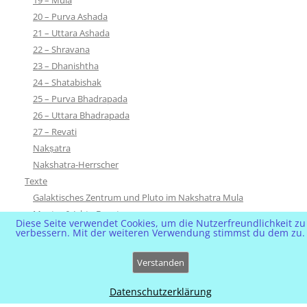
20 – Purva Ashada
21 – Uttara Ashada
22 – Shravana
23 – Dhanishtha
24 – Shatabishak
25 – Purva Bhadrapada
26 – Uttara Bhadrapada
27 – Revati
Nakṣatra
Nakshatra-Herrscher
Texte
Galaktisches Zentrum und Pluto im Nakshatra Mula
Mantra & Ishta Devata
Diese Seite verwendet Cookies, um die Nutzerfreundlichkeit zu
Samudra Manthan
verbessern. Mit der weiteren Verwendung stimmst du dem zu.
Varga
Verstanden
Dashamsha D10
Navamsha D9
Datenschutzerklärung
Trimshamsha