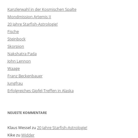
Kanzlerwahl in der Kosmischen Spalte
Mondmission Artemis II
20 Jahre Starfish-Astrologie!
Fische
Steinbock
Skorpion
Nakshatra Pada
John Lennon
Waage
Franz Beckenbauer
Jungfrau
Erfolgreiches Gipfel-Treffen in Alaska
NEUESTE KOMMENTARE
Klaus Wessel
zu
20 Jahre Starfish-Astrologie!
Kike
zu
Widder