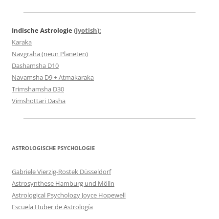
Indische Astrologie
(Jyotish):
Karaka
Navgraha (neun Planeten)
Dashamsha D10
Navamsha D9 + Atmakaraka
Trimshamsha D30
Vimshottari Dasha
ASTROLOGISCHE PSYCHOLOGIE
Gabriele Vierzig-Rostek Düsseldorf
Astrosynthese Hamburg und Mölln
Astrological Psychology Joyce Hopewell
Escuela Huber de Astrología