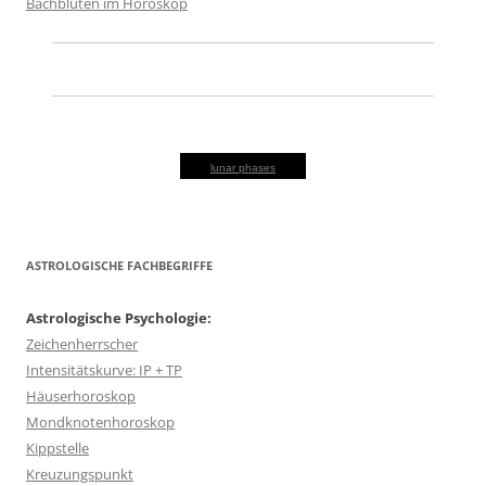
Bachblüten im Horoskop
lunar phases
ASTROLOGISCHE FACHBEGRIFFE
Astrologische Psychologie:
Zeichenherrscher
Intensitätskurve: IP + TP
Häuserhoroskop
Mondknotenhoroskop
Kippstelle
Kreuzungspunkt