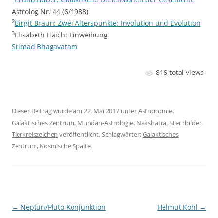
Astrolog Nr. 44 (6/1988)
2
Birgit Braun: Zwei Alterspunkte: Involution und Evolution
3
Elisabeth Haich: Einweihung
Srimad Bhagavatam
816 total views
Dieser Beitrag wurde am
22. Mai 2017
unter
Astronomie
,
Galaktisches Zentrum
,
Mundan-Astrologie
,
Nakshatra
,
Sternbilder
,
Tierkreiszeichen
veröffentlicht. Schlagwörter:
Galaktisches
Zentrum
,
Kosmische Spalte
.
Beitragsnavigation
←
Neptun/Pluto Konjunktion
Helmut Kohl
→