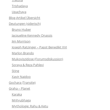
Trishadaya
Upachaya
Blog-Artikel Übersicht
Deutungen (siderisch)
Bruno Huber
Jacqueline Kennedy Onassis
Jim Morrison
Joseph Ratzinger – Papst Benedikt XVI
Marlon Brando
Mukoviszidose (Forumsdiskussion)
Soraya & Reza Pahlevi
Sting
Xavir Naidoo
Gochara (Transite)
Graha – Planet
Karaka
Mrityubhaga
Mythologie: Rahu & Ketu