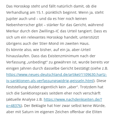
Das Horoskop steht und fällt natürlich damit, ob die
Verhandlung am 15.1. pünktlich beginnt. Wenn ja, steht
Jupiter auch und – und da es hier noch keinen
Nebenherrscher gibt – stärker für das Gericht, während
Merkur durch den Zwillings-IC das Urteil tangiert. Dass es
sich um ein relevantes Horoskop handelt, unterstützt
übrigens auch der Stier-Mond im zweiten Haus.
Es könnte also, wie bisher, auf ein Ja, aber-Urteil
hinauslaufen. Dass das Existenzminimum nach der
Verfassung „unbedingt“ zu gewähren ist, wurde bereits vor
einigen Jahren durch dasselbe Gericht bestätigt (siehe z.B.
https://www.neues-deutschland.de/artikel/1109630.hartz-
iv-sanktionen-als-verfassungswidrig-geisseln.html
). Diese
Feststellung duldet eigentlich kein „aber“. Trotzdem hat
sich die Sanktionspraxis seitdem eher noch verschärft
(aktuelle Analyse z.B.
https://www.nachdenkseiten.de/?
p=48376
). Der Beklagte hat hier zwar selbst keine Würde,
aber mit Saturn im eigenen Zeichen offenbar die Eliten