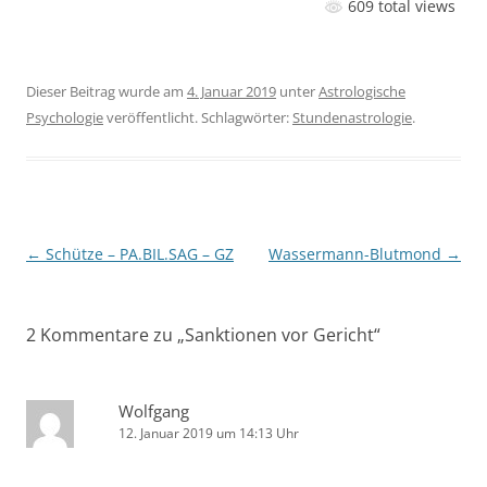
609 total views
Dieser Beitrag wurde am
4. Januar 2019
unter
Astrologische
Psychologie
veröffentlicht. Schlagwörter:
Stundenastrologie
.
Beitragsnavigation
←
Schütze – PA.BIL.SAG – GZ
Wassermann-Blutmond
→
2 Kommentare zu „
Sanktionen vor Gericht
“
Wolfgang
12. Januar 2019 um 14:13 Uhr