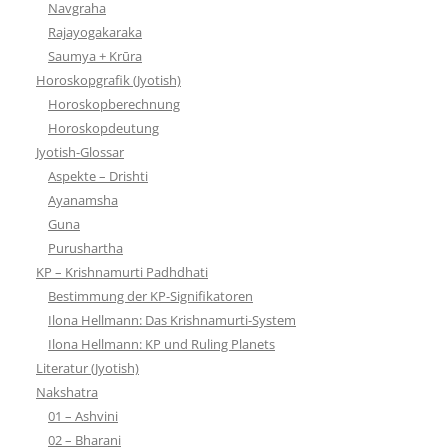
Navgraha
Rajayogakaraka
Saumya + Krūra
Horoskopgrafik (Jyotish)
Horoskopberechnung
Horoskopdeutung
Jyotish-Glossar
Aspekte – Drishti
Ayanamsha
Guna
Purushartha
KP – Krishnamurti Padhdhati
Bestimmung der KP-Signifikatoren
Ilona Hellmann: Das Krishnamurti-System
Ilona Hellmann: KP und Ruling Planets
Literatur (Jyotish)
Nakshatra
01 – Ashvini
02 – Bharani