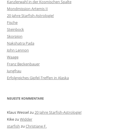
Kanzlerwahl in der Kosmischen Spalte
Mondmission Artemis II
20 Jahre Starfish-Astrologie!
Fische
Steinbock
Skorpion
Nakshatra Pada
John Lennon
Waage
Franz Beckenbauer
Jungfrau
Erfolgreiches Gipfel-Treffen in Alaska
NEUESTE KOMMENTARE
Klaus Wessel
zu
20 Jahre Starfish-Astrologie!
Kike
zu
Widder
starfish
zu
Christiane F.