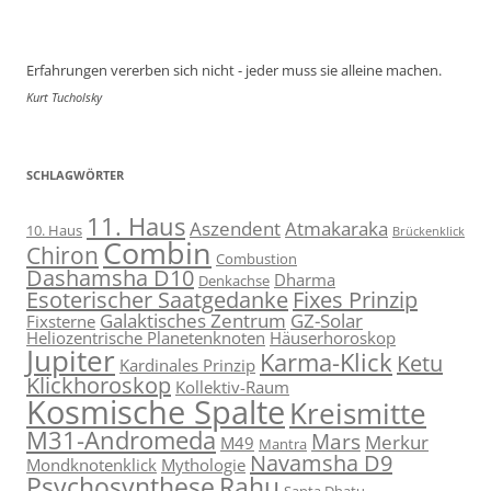
Erfahrungen vererben sich nicht - jeder muss sie alleine machen.
Kurt Tucholsky
SCHLAGWÖRTER
11. Haus
Aszendent
Atmakaraka
10. Haus
Brückenklick
Combin
Chiron
Combustion
Dashamsha D10
Dharma
Denkachse
Esoterischer Saatgedanke
Fixes Prinzip
Galaktisches Zentrum
GZ-Solar
Fixsterne
Heliozentrische Planetenknoten
Häuserhoroskop
Jupiter
Karma-Klick
Ketu
Kardinales Prinzip
Klickhoroskop
Kollektiv-Raum
Kosmische Spalte
Kreismitte
M31-Andromeda
Mars
Merkur
M49
Mantra
Navamsha D9
Mondknotenklick
Mythologie
Psychosynthese
Rahu
Sapta Dhatu