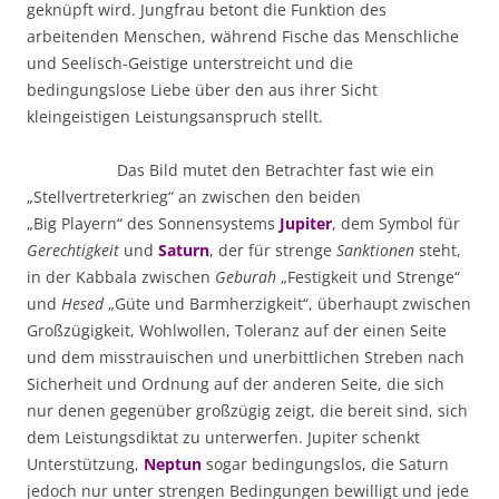
geknüpft wird. Jungfrau betont die Funktion des
arbeitenden Menschen, während Fische das Menschliche
und Seelisch-Geistige unterstreicht und die
bedingungslose Liebe über den aus ihrer Sicht
kleingeistigen Leistungsanspruch stellt.
Das Bild mutet den Betrachter fast wie ein
„Stellvertreterkrieg“ an zwischen den
beiden
„Big Playern“ des Sonnensystems
Jupiter
, dem Symbol für
Gerechtigkeit
und
Saturn
, der für strenge
Sanktionen
steht,
in der Kabbala zwischen
Geburah
„Festigkeit und Strenge“
und
Hesed
„Güte und Barmherzigkeit“, überhaupt zwischen
Großzügigkeit, Wohlwollen, Toleranz auf der einen Seite
und dem misstrauischen und unerbittlichen Streben nach
Sicherheit und Ordnung auf der anderen Seite, die sich
nur denen gegenüber großzügig zeigt, die bereit sind, sich
dem Leistungsdiktat zu unterwerfen. Jupiter schenkt
Unterstützung,
Neptun
sogar bedingungslos, die Saturn
jedoch nur unter strengen Bedingungen bewilligt und jede