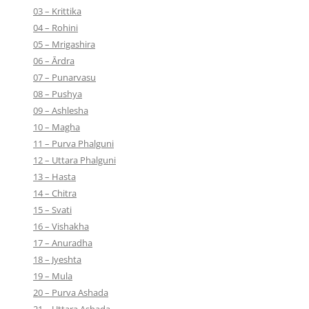
03 – Krittika
04 – Rohini
05 – Mrigashira
06 – Ārdra
07 – Punarvasu
08 – Pushya
09 – Ashlesha
10 – Magha
11 – Purva Phalguni
12 – Uttara Phalguni
13 – Hasta
14 – Chitra
15 – Svati
16 – Vishakha
17 – Anuradha
18 – Jyeshta
19 – Mula
20 – Purva Ashada
21 – Uttara Ashada