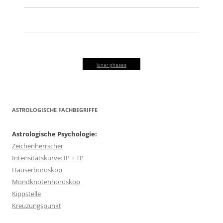
lunar phases
ASTROLOGISCHE FACHBEGRIFFE
Astrologische Psychologie:
Zeichenherrscher
Intensitätskurve: IP + TP
Häuserhoroskop
Mondknotenhoroskop
Kippstelle
Kreuzungspunkt