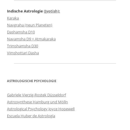
Indische Astrologie
(Jyotish):
Karaka
Navgraha (neun Planeten)
Dashamsha D10
Navamsha D9 + Atmakaraka
Trimshamsha D30
Vimshottari Dasha
ASTROLOGISCHE PSYCHOLOGIE
Gabriele Vierzig-Rostek Düsseldorf
Astrosynthese Hamburg und Mölln
Astrological Psychology Joyce Hopewell
Escuela Huber de Astrología