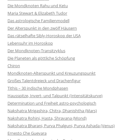
Die Mondknoten Rahu und Ketu
Maria Stewart & Elizabeth Tudor
Das astrologische Familienmodell
Der Alterspunkt in den zwölf Häusern
Das rätselhafte Sibly-Horoskop der USA
Lebensuhr im Horoskop
Der Mondknoten-Transitzyklus
Die Planeten als göttliche Schöpfung
Chiron
Mondknoten-Alterspunkt und Kreuzungspunkt
Großes Talentdreieck und Drachenfigur
Tithis – 30 indische Mondphasen
Hausspitze, Invert- und Talpunkt (Intensitätskurve)
Determination und Freiheit astro-psychologisch
Nakshatra Mrigashira, Chitra, Dhanishtha (Mars)
Nakshatra Rohini, Hasta, Shravana (Mond)
Nakshatra Bharani, Purva Phalguni, Purva Ashada (Venus)
Ernesto Che Guevara