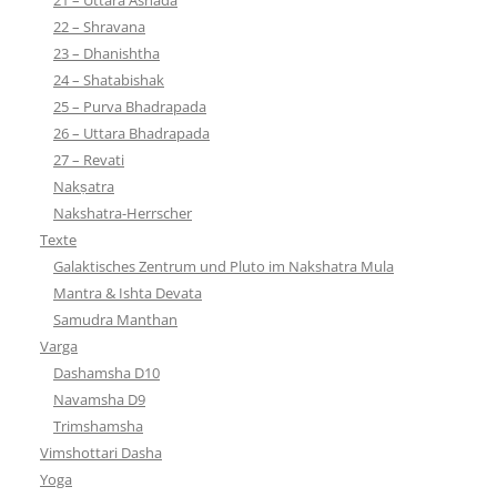
22 – Shravana
23 – Dhanishtha
24 – Shatabishak
25 – Purva Bhadrapada
26 – Uttara Bhadrapada
27 – Revati
Nakṣatra
Nakshatra-Herrscher
Texte
Galaktisches Zentrum und Pluto im Nakshatra Mula
Mantra & Ishta Devata
Samudra Manthan
Varga
Dashamsha D10
Navamsha D9
Trimshamsha
Vimshottari Dasha
Yoga