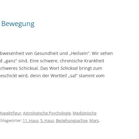
er Bewegung
Abwesenheit von Gesundheit und „Heilsein“. Wir sehen
d „ganz“ sind. Eine schwere, chronische Krankheit
schweres Schicksal. Das Wort
Schicksal
bringt zum
eschickt wird, denn der Wortteil „sal“ stammt vom
Aspektfigur
,
Astrologische Psychologie
,
Medizinische
Schlagwörter:
11. Haus
,
5. Haus
,
Beziehungsachse
,
Mars
,