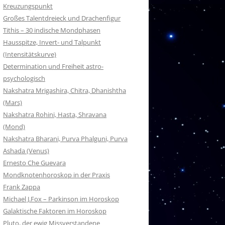
Kreuzungspunkt
Großes Talentdreieck und Drachenfigur
Tithis – 30 indische Mondphasen
Hausspitze, Invert- und Talpunkt
(Intensitätskurve)
Determination und Freiheit astro-
psychologisch
Nakshatra Mrigashira, Chitra, Dhanishtha
(Mars)
Nakshatra Rohini, Hasta, Shravana
(Mond)
Nakshatra Bharani, Purva Phalguni, Purva
Ashada (Venus)
Ernesto Che Guevara
Mondknotenhoroskop in der Praxis
Frank Zappa
Michael J.Fox – Parkinson im Horoskop
Galaktische Faktoren im Horoskop
Pluto, der ewig Missverstandene