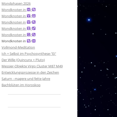
Mondphasen 2026
Mondknoten in
/
Mondknoten in
/
Mondknoten in
/
Mondknoten in
/
Mondknoten in
/
Mondknoten in
/
Vollmond-Meditation
Ich + Selbst im Psychosynthese-"Ei"
Der Wille (Quincunx + Pluto)
Messier-Objekte Virgo Cluster M87 M49
Entwicklungsprozesse in den Zeichen
Saturn - magere und fette Jahre
Bachblüten im Horoskop