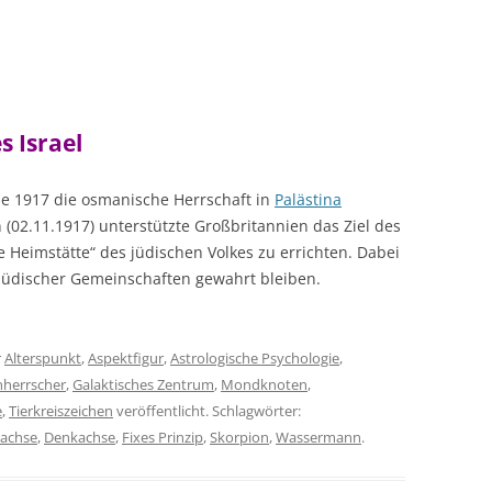
TRANSITE
DAS COMBIN-HOROSKOP
KREUZE + TEMPERAMENTE
TYPEN
LITE
EKLIPSEN (FINSTERNISSE)
MONDKNOTEN
☊ – DE
NAK
HOROSKOPBERECHNUNG
HUBER-HOROSKOP ASTRODIENST
PLANETEN + ZEICHEN
MONDKN
PLANET
TEX
s Israel
LITERATUR
☊☋ – I
TIERKRE
VAR
BEWUSST
e 1917 die osmanische Herrschaft in
Palästina
n (02.11.1917) unterstützte Großbritannien das Ziel des
VIM
MONDK
le Heimstätte“ des jüdischen Volkes zu errichten. Dabei
YOG
-jüdischer Gemeinschaften gewahrt bleiben.
r
Alterspunkt
,
Aspektfigur
,
Astrologische Psychologie
,
nherrscher
,
Galaktisches Zentrum
,
Mondknoten
,
e
,
Tierkreiszeichen
veröffentlicht. Schlagwörter:
achse
,
Denkachse
,
Fixes Prinzip
,
Skorpion
,
Wassermann
.