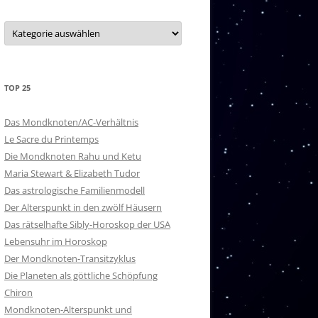
20 – PURVA ASHADA
Kategorien
21 – UTTARA ASHADA
22 – SHRAVANA
TOP 25
23 – DHANISHTHA
24 – SHATABISHAK
Das Mondknoten/AC-Verhältnis
Le Sacre du Printemps
25 – PURVA BHADRAPADA
Die Mondknoten Rahu und Ketu
Maria Stewart & Elizabeth Tudor
26 – UTTARA BHADRAPADA
Das astrologische Familienmodell
Der Alterspunkt in den zwölf Häusern
27 – REVATI
Das rätselhafte Sibly-Horoskop der USA
NAKSHATRA-HERRSCHER
Lebensuhr im Horoskop
Der Mondknoten-Transitzyklus
Die Planeten als göttliche Schöpfung
Chiron
Mondknoten-Alterspunkt und