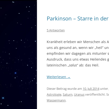
Parkinson – Starre in d
5 Antworten
Krankheit erleben wir Menschen als 
uns als gesund an, wenn wir „heil“ un
empfinden wir dagegen als mitunter 
Ausdruck, dass uns etwas Heilendes g
lateinischen „
salus
“ ab: das Heil.
Weiterlesen
→
Dieser Beitrag wurde am
10. Juli 2014
unter
Astrologie
,
Saturn
,
Uranus
veröffentlicht. 
Wassermann
.