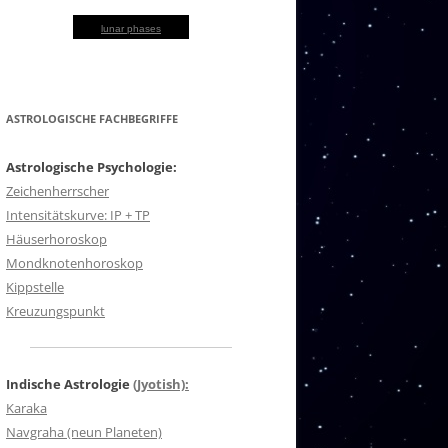
lunar phases
ASTROLOGISCHE FACHBEGRIFFE
Astrologische Psychologie:
Zeichenherrscher
Intensitätskurve: IP + TP
Häuserhoroskop
Mondknotenhoroskop
Kippstelle
Kreuzungspunkt
Indische Astrologie
(Jyotish):
Karaka
Navgraha (neun Planeten)