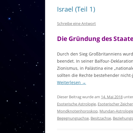
Israel (Teil 1)
Schreibe eine Antwort
Die Gründung des Staate
Durch den Sieg Großbritanniens wurd
beendet. In seiner Balfour-Deklaratio
Zionismus, in Palästina eine „nationa
sollten die Rechte bestehender nicht
Weiterlesen
→
Dieser Beitrag wurde am
14. Mai 2018
unte
Esoterische Astrologie
,
Esoterischer Zeiche
Mondknotenhoroskop
,
Mundan-Astrologi
Begegnungsachse
,
Besitzachse
,
Beziehungs