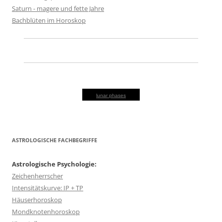
Saturn - magere und fette Jahre
Bachblüten im Horoskop
lunar phases
ASTROLOGISCHE FACHBEGRIFFE
Astrologische Psychologie:
Zeichenherrscher
Intensitätskurve: IP + TP
Häuserhoroskop
Mondknotenhoroskop