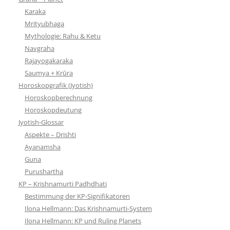
Karaka
Mrityubhaga
Mythologie: Rahu & Ketu
Navgraha
Rajayogakaraka
Saumya + Krūra
Horoskopgrafik (Jyotish)
Horoskopberechnung
Horoskopdeutung
Jyotish-Glossar
Aspekte – Drishti
Ayanamsha
Guna
Purushartha
KP – Krishnamurti Padhdhati
Bestimmung der KP-Signifikatoren
Ilona Hellmann: Das Krishnamurti-System
Ilona Hellmann: KP und Ruling Planets