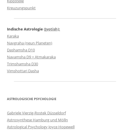
Kippstelle
Kreuzungspunkt
Indische Astrologie
(Jyotish):
Karaka
Navgraha (neun Planeten)
Dashamsha D10
Navamsha D9 + Atmakaraka
Trimshamsha D30
Vimshottari Dasha
ASTROLOGISCHE PSYCHOLOGIE
Gabriele Vierzig-Rostek Düsseldorf
Astrosynthese Hamburg und Mölln
Astrological Psychology Joyce Hopewell