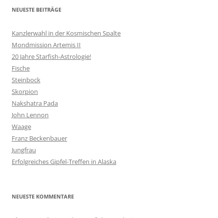
NEUESTE BEITRÄGE
Kanzlerwahl in der Kosmischen Spalte
Mondmission Artemis II
20 Jahre Starfish-Astrologie!
Fische
Steinbock
Skorpion
Nakshatra Pada
John Lennon
Waage
Franz Beckenbauer
Jungfrau
Erfolgreiches Gipfel-Treffen in Alaska
NEUESTE KOMMENTARE