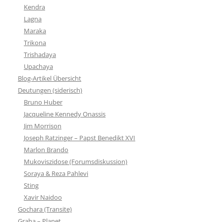
Kendra
Lagna
Maraka
Trikona
Trishadaya
Upachaya
Blog-Artikel Übersicht
Deutungen (siderisch)
Bruno Huber
Jacqueline Kennedy Onassis
Jim Morrison
Joseph Ratzinger – Papst Benedikt XVI
Marlon Brando
Mukoviszidose (Forumsdiskussion)
Soraya & Reza Pahlevi
Sting
Xavir Naidoo
Gochara (Transite)
Graha – Planet