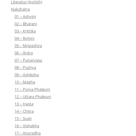
Literatur (Jyotish)
Nakshatra
01 – Ashvini
02 – Bharani
03 – Krittika
04 – Rohini
05 – Mrigashira
06 – Ārdra
07 – Punarvasu
08 – Pushya
09 – Ashlesha
10 – Magha
11 – Purva Phalguni
12 – Uttara Phalguni
13 – Hasta
14 – Chitra
15 – Svati
16 – Vishakha
17 – Anuradha