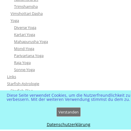
Trimshamsha
Vimshottari Dasha
Yoga
Diverse Yoga
Kartari Yoga
Mahapurusha Yoga
Mond-Yoga
Parivartana Yoga
Raja Yoga
Sonne-Yoga
Links
Starfish-Astrologie
Starfish-Blog
Diese Seite verwendet Cookies, um die Nutzerfreundlichkeit zu
VIP & News
verbessern. Mit der weiteren Verwendung stimmst du dem zu.
Verstanden
Datenschutzerklärung