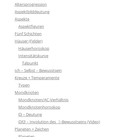
Altersprogression
Aspektbilddeutung
Aspekte
Aspektfiguren
Fünf Schichten
Häuser (Felder)
Häuserhoroskop
Intensitätskurve
Talpunkt
Ich – Selbst – Bewusstsein
Kreuze + Temperamente
Typen
Mondknoten
Mondknoten/AC-Verhältnis
Mondknotenhoroskop
☊ – Deutung
☊☋ – Involution des ☽-Bewusstseins (Video)
Planeten + Zeichen
Planeten