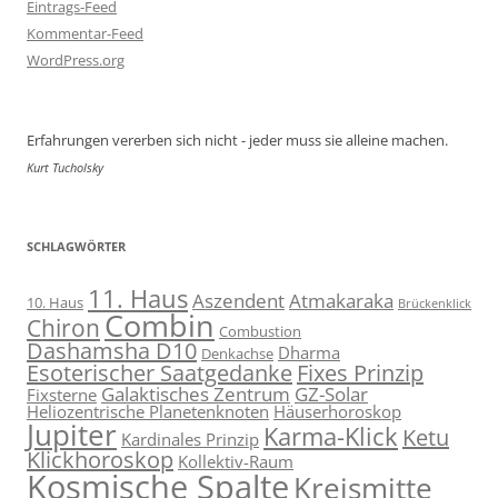
Eintrags-Feed
Kommentar-Feed
WordPress.org
Erfahrungen vererben sich nicht - jeder muss sie alleine machen.
Kurt Tucholsky
SCHLAGWÖRTER
11. Haus
Aszendent
Atmakaraka
10. Haus
Brückenklick
Combin
Chiron
Combustion
Dashamsha D10
Dharma
Denkachse
Esoterischer Saatgedanke
Fixes Prinzip
Galaktisches Zentrum
GZ-Solar
Fixsterne
Heliozentrische Planetenknoten
Häuserhoroskop
Jupiter
Karma-Klick
Ketu
Kardinales Prinzip
Klickhoroskop
Kollektiv-Raum
Kosmische Spalte
Kreismitte