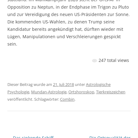
Opposition zu Neptun, in der Endphase im Trigon zu Pluto
und zur Vereidigung des neuen US-Präsidenten zur Sonne.
Die kommenden US-Wahlen, zu denen Trump seine
Kandidatur bereits angekündigt hat, dürften wieder mit
Lügen, Manipulationen und Verschleierungen gespickt
sein.
247 total views
Dieser Beitrag wurde am
21. Juli 2018
unter
Astrologische
Psychologie
,
Mundan-Astrologie
,
Ortshoroskop
,
Tierkreiszeichen
veröffentlicht. Schlagwörter:
Combin
.
Beitragsnavigation
←
Das sinkende Schiff
Die Ortsqualität der