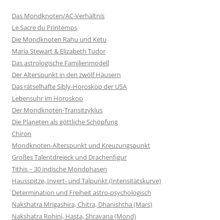
Das Mondknoten/AC-Verhältnis
Le Sacre du Printemps
Die Mondknoten Rahu und Ketu
Maria Stewart & Elizabeth Tudor
Das astrologische Familienmodell
Der Alterspunkt in den zwölf Häusern
Das rätselhafte Sibly-Horoskop der USA
Lebensuhr im Horoskop
Der Mondknoten-Transitzyklus
Die Planeten als göttliche Schöpfung
Chiron
Mondknoten-Alterspunkt und Kreuzungspunkt
Großes Talentdreieck und Drachenfigur
Tithis – 30 indische Mondphasen
Hausspitze, Invert- und Talpunkt (Intensitätskurve)
Determination und Freiheit astro-psychologisch
Nakshatra Mrigashira, Chitra, Dhanishtha (Mars)
Nakshatra Rohini, Hasta, Shravana (Mond)