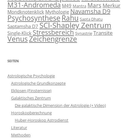
M31-Andromeda
Mars
Merkur
M49
Mantra
Navamsha D9
Mondknotenklick
Mythologie
Psychosynthese
Rahu
Sapta Dhatu
SCl-Shapley Zentrum
Saptamsha D7
Stressbereich
Transite
Single-Klick
Synastrie
Venus
Zeichengrenze
SEITEN
Astrologische Psychologie
Astrologische Grundkonzepte
Eklipsen (Finsternisse)
Galaktisches Zentrum
Die galaktische Dimension der Astrologie (+ Video)
Horoskopberechnung
Huber-Horoskop Astrodienst
Literatur
Methoden