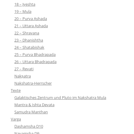
18 – Jyeshta
19 – Mula
20 – Purva Ashada
21 – Uttara Ashada
22 – Shravana
23 – Dhanishtha
24 – Shatabishak
25 – Purva Bhadrapada
26 – Uttara Bhadrapada
27 – Revati
Nakṣatra
Nakshatra-Herrscher
Texte
Galaktisches Zentrum und Pluto im Nakshatra Mula
Mantra & Ishta Devata
Samudra Manthan
Varga
Dashamsha D10
Navamsha D9